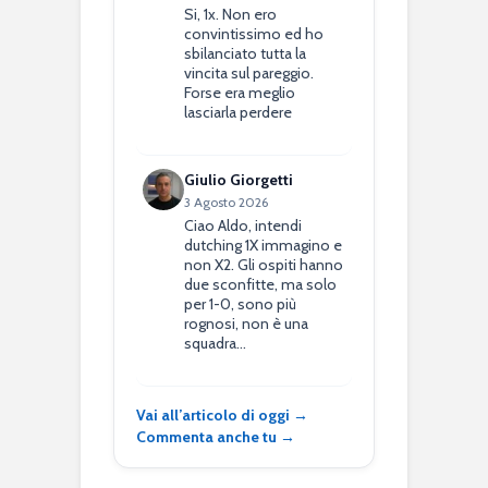
Si, 1x. Non ero
convintissimo ed ho
sbilanciato tutta la
vincita sul pareggio.
Forse era meglio
lasciarla perdere
Giulio Giorgetti
3 Agosto 2026
Ciao Aldo, intendi
dutching 1X immagino e
non X2. Gli ospiti hanno
due sconfitte, ma solo
per 1-0, sono più
rognosi, non è una
squadra…
Vai all’articolo di oggi →
Commenta anche tu →