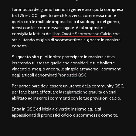
I pronostici del giorno hanno in genere una quota compresa
tra 1.25 e 2.00, questo perché la vera scommessa non è
quella con le multiple impossibili o il raddoppio del giorno,
bensì con le scommesse singole. A tal proposito si
consiglia la lettura del
libro Quote Scommesse Calcio
che
sta aiutando migliaia di scommettitori a giocare in maniera
corretta.
Su questo sito puoi inoltre partecipare in maniera attiva
inserendo tu stesso quelle che consideri le tue bollette
vincenti o, meglio ancora, le singole attraverso i commenti
negli articoli denominati
Pronostici QSC
.
Per partecipare devi essere un utente della community QSC,
per farlo basta effettuare la
registrazione gratuita
e verrai
abilitato ad inserire i commenti con le tue previsioni calcio.
Entra in QSC ed inizia a divertirti insieme agli altri
appassionati di pronostici calcio e scommesse come te.