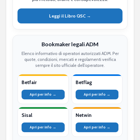
Leggi il Libro QSC →
Bookmaker legali ADM
Elenco informativo di operatori autorizzati ADM. Per
quote, condizioni, mercati e regolamenti verifica
sempre il sito ufficiale dell’operatore.
Betfair
Betflag
Apri per info →
Apri per info →
Sisal
Netwin
Apri per info →
Apri per info →