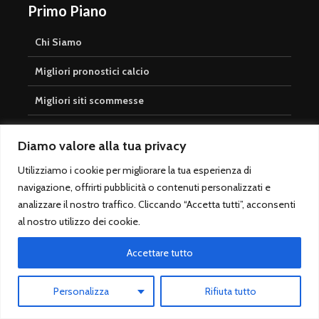
Primo Piano
Chi Siamo
Migliori pronostici calcio
Migliori siti scommesse
Partite di oggi in TV
Diamo valore alla tua privacy
Classifica Serie A
Utilizziamo i cookie per migliorare la tua esperienza di
navigazione, offrirti pubblicità o contenuti personalizzati e
Prossimo turno Serie A
analizzare il nostro traffico. Cliccando “Accetta tutti”, acconsenti
Miglior Sito di Pronostici Calcio: Pronostico.it
al nostro utilizzo dei cookie.
PREMIUM
Accettare tutto
Risultati Vincenti
Pronostici Sicuri
Personalizza
Rifiuta tutto
Surebet