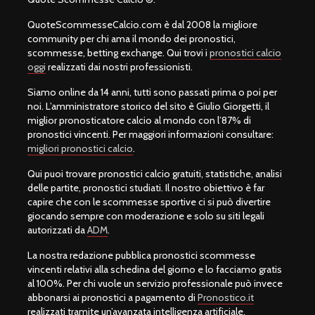
QuoteScommesseCalcio.com è dal 2008 la migliore
community per chi ama il mondo dei pronostici,
scommesse, betting exchange. Qui trovi i
pronostici calcio
oggi
realizzati dai nostri professionisti.
Siamo online da 14 anni, tutti sono passati prima o poi per
noi. L’amministratore storico del sito è Giulio Giorgetti, il
miglior pronosticatore calcio al mondo con l’87% di
pronostici vincenti. Per maggiori informazioni consultare:
migliori pronostici calcio
.
Qui puoi trovare pronostici calcio gratuiti, statistiche, analisi
delle partite, pronostici studiati. Il nostro obiettivo è far
capire che con le scommesse sportive ci si può divertire
giocando sempre con moderazione e solo su siti legali
autorizzati da
ADM
.
La nostra redazione pubblica pronostici scommesse
vincenti relativi alla schedina del giorno e lo facciamo gratis
al 100%. Per chi vuole un servizio professionale può invece
abbonarsi ai pronostici a pagamento di
Pronostico.it
realizzati tramite un’avanzata intelligenza artificiale.