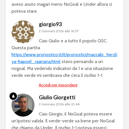
aveso avuto magari meno NoGoal e Under allora ci
poteva stare.
giorgio93
2 Gennaio 2026 alle 16:57
Ciao Giulio e a tutto il popolo QSC.
Questa partita
https://www.pronostico.it/it/pronostici/maccabi_herzli
ya-hapoel_raanana.html
stavo pensando a un
nogoal. Ma vedendo indicatori da 1 e una situazione
verde verde mi sembrava che c’era il rischio 1-1.
Accedi per rispondere
Giulio Giorgetti
2 Gennaio 2026 alle 23:44
Ciao Giorgio, il NoGoal poteva essere
un’ipotesi valida. Il verde-verde va bene per NoGoal
che chiamo da Under. Il rischio 1-1 poteva esserci