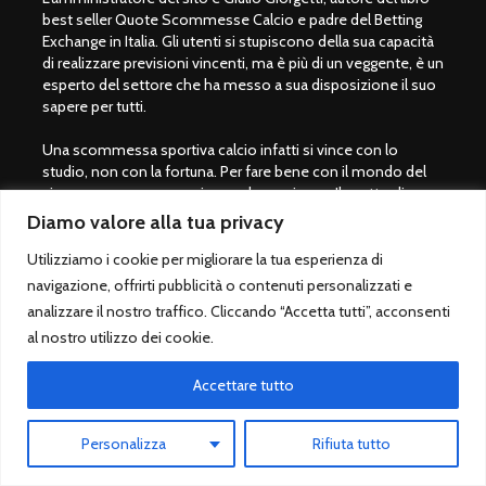
best seller Quote Scommesse Calcio e padre del Betting
Exchange in Italia. Gli utenti si stupiscono della sua capacità
di realizzare previsioni vincenti, ma è più di un veggente, è un
esperto del settore che ha messo a sua disposizione il suo
sapere per tutti.
Una scommessa sportiva calcio infatti si vince con lo
studio, non con la fortuna. Per fare bene con il mondo del
gioco servono preparazione ed esperienza. Il motto di
Giulio Giorgetti è "
Prima di scommettere, bisogna imparare a
Diamo valore alla tua privacy
vincere
" per questo motivo si consiglia per tutti coloro che
amano il mondo dei pronostici calcio di acquistare il libro
Utilizziamo i cookie per migliorare la tua esperienza di
QSC.
navigazione, offrirti pubblicità o contenuti personalizzati e
analizzare il nostro traffico. Cliccando “Accetta tutti”, acconsenti
Non utilizziamo social, siamo solo su questo sito. Buon
al nostro utilizzo dei cookie.
divertimento con QuoteScommesseCalcio.com.
Accettare tutto
Giocare con moderazione
Personalizza
Rifiuta tutto
Le scommesse sportive sono vietate ai minori di 18 anni.
Giocare solo su siti legali autorizzati dallo Stato italiano