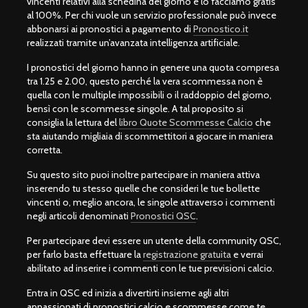
vincenti relativi alla schedina del giorno e lo facciamo gratis
al 100%. Per chi vuole un servizio professionale può invece
abbonarsi ai pronostici a pagamento di
Pronostico.it
realizzati tramite un’avanzata intelligenza artificiale.
I pronostici del giorno hanno in genere una quota compresa
tra 1.25 e 2.00, questo perché la vera scommessa non è
quella con le multiple impossibili o il raddoppio del giorno,
bensì con le scommesse singole. A tal proposito si
consiglia la lettura del
libro Quote Scommesse Calcio
che
sta aiutando migliaia di scommettitori a giocare in maniera
corretta.
Su questo sito puoi inoltre partecipare in maniera attiva
inserendo tu stesso quelle che consideri le tue bollette
vincenti o, meglio ancora, le singole attraverso i commenti
negli articoli denominati
Pronostici QSC
.
Per partecipare devi essere un utente della community QSC,
per farlo basta effettuare la
registrazione gratuita
e verrai
abilitato ad inserire i commenti con le tue previsioni calcio.
Entra in QSC ed inizia a divertirti insieme agli altri
appassionati di pronostici calcio e scommesse come te.