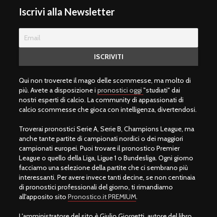
Iscrivi alla Newsletter
Qui non troverete il mago delle scommesse, ma molto di
più. Avete a disposizione i
pronostici oggi
"studiati" dai
nostri esperti di calcio. La community di appassionati di
calcio scommesse che gioca con intelligenza, divertendosi.
Troverai pronostici Serie A, Serie B, Champions League, ma
anche tante partite di campionati nordici o dei maggiori
campionati europei. Puoi trovare il pronostico Premier
League o quello della Liga, Ligue 1 o Bundesliga. Ogni giorno
facciamo una selezione della partite che ci sembrano più
interessanti. Per avere invece tanti decine, se non centinaia
di pronostici professionali del giorno, ti rimandiamo
all'apposito sito
Pronostico.it PREMIUM
.
L'amministratore del sito è Giulio Giorgetti, autore del libro