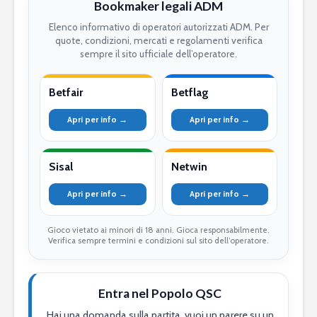
Bookmaker legali ADM
Elenco informativo di operatori autorizzati ADM. Per
quote, condizioni, mercati e regolamenti verifica
sempre il sito ufficiale dell’operatore.
Betfair
Betflag
Apri per info →
Apri per info →
Sisal
Netwin
Apri per info →
Apri per info →
Gioco vietato ai minori di 18 anni. Gioca responsabilmente.
Verifica sempre termini e condizioni sul sito dell’operatore.
Entra nel Popolo QSC
Hai una domanda sulla partita, vuoi un parere su un