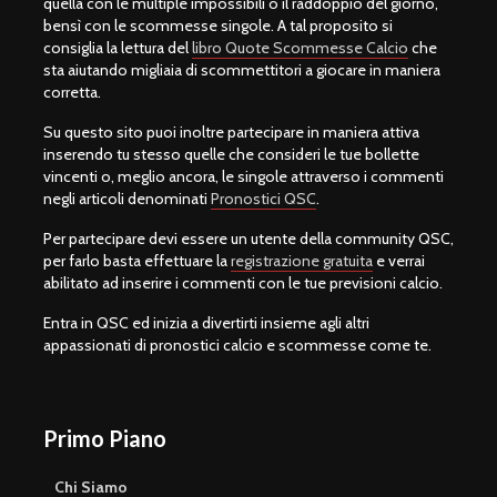
quella con le multiple impossibili o il raddoppio del giorno,
bensì con le scommesse singole. A tal proposito si
consiglia la lettura del
libro Quote Scommesse Calcio
che
sta aiutando migliaia di scommettitori a giocare in maniera
corretta.
Su questo sito puoi inoltre partecipare in maniera attiva
inserendo tu stesso quelle che consideri le tue bollette
vincenti o, meglio ancora, le singole attraverso i commenti
negli articoli denominati
Pronostici QSC
.
Per partecipare devi essere un utente della community QSC,
per farlo basta effettuare la
registrazione gratuita
e verrai
abilitato ad inserire i commenti con le tue previsioni calcio.
Entra in QSC ed inizia a divertirti insieme agli altri
appassionati di pronostici calcio e scommesse come te.
Primo Piano
Chi Siamo