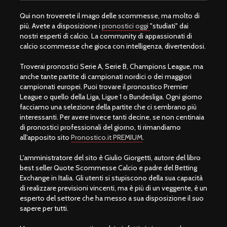
Qui non troverete il mago delle scommesse, ma molto di
più. Avete a disposizione i
pronostici oggi
"studiati" dai
nostri esperti di calcio. La community di appassionati di
calcio scommesse che gioca con intelligenza, divertendosi.
Troverai pronostici Serie A, Serie B, Champions League, ma
anche tante partite di campionati nordici o dei maggiori
campionati europei. Puoi trovare il pronostico Premier
League o quello della Liga, Ligue 1 o Bundesliga. Ogni giorno
facciamo una selezione della partite che ci sembrano più
interessanti. Per avere invece tanti decine, se non centinaia
di pronostici professionali del giorno, ti rimandiamo
all'apposito sito
Pronostico.it PREMIUM
.
L'amministratore del sito è Giulio Giorgetti, autore del libro
best seller Quote Scommesse Calcio e padre del Betting
Exchange in Italia. Gli utenti si stupiscono della sua capacità
di realizzare previsioni vincenti, ma è più di un veggente, è un
esperto del settore che ha messo a sua disposizione il suo
sapere per tutti.