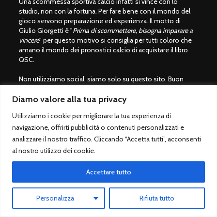
Una scommessa sportiva calcio infatti si vince con lo
studio, non con la fortuna. Per fare bene con il mondo del
gioco servono preparazione ed esperienza. Il motto di
Giulio Giorgetti è "
Prima di scommettere, bisogna imparare a
vincere
" per questo motivo si consiglia per tutti coloro che
amano il mondo dei pronostici calcio di acquistare il libro
QSC.
Non utilizziamo social, siamo solo su questo sito. Buon
divertimento con QuoteScommesseCalcio.com.
Diamo valore alla tua privacy
Giocare con moderazione
Utilizziamo i cookie per migliorare la tua esperienza di
navigazione, offrirti pubblicità o contenuti personalizzati e
Le scommesse sportive sono vietate ai minori di 18 anni.
analizzare il nostro traffico. Cliccando “Accetta tutti”, acconsenti
Giocare solo su siti legali autorizzati dallo Stato italiano
al nostro utilizzo dei cookie.
(ADM/AAMS).
Lista bookmaker scommesse legali
Accettare tutto
Betting Exchange ®
Personalizza
Rifiuta tutto
Pronostico.it