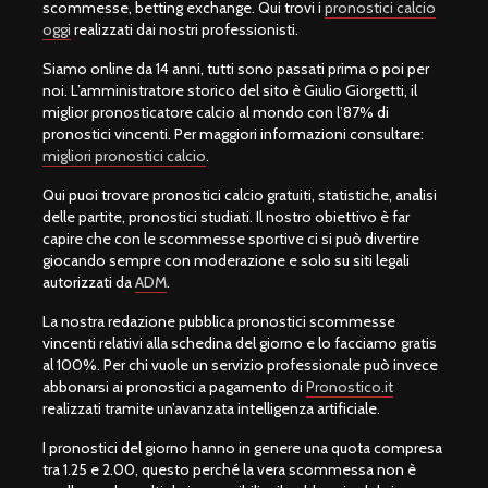
scommesse, betting exchange. Qui trovi i
pronostici calcio
oggi
realizzati dai nostri professionisti.
Siamo online da 14 anni, tutti sono passati prima o poi per
noi. L’amministratore storico del sito è Giulio Giorgetti, il
miglior pronosticatore calcio al mondo con l’87% di
pronostici vincenti. Per maggiori informazioni consultare:
migliori pronostici calcio
.
Qui puoi trovare pronostici calcio gratuiti, statistiche, analisi
delle partite, pronostici studiati. Il nostro obiettivo è far
capire che con le scommesse sportive ci si può divertire
giocando sempre con moderazione e solo su siti legali
autorizzati da
ADM
.
La nostra redazione pubblica pronostici scommesse
vincenti relativi alla schedina del giorno e lo facciamo gratis
al 100%. Per chi vuole un servizio professionale può invece
abbonarsi ai pronostici a pagamento di
Pronostico.it
realizzati tramite un’avanzata intelligenza artificiale.
I pronostici del giorno hanno in genere una quota compresa
tra 1.25 e 2.00, questo perché la vera scommessa non è