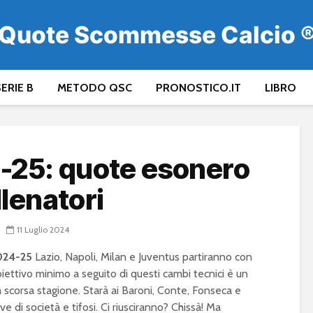
Quote Scommesse Calcio 
ERIE B
METODO QSC
PRONOSTICO.IT
LIBRO
-25: quote esonero
llenatori
11 Luglio 2024
024-25
Lazio, Napoli, Milan e Juventus partiranno con
iettivo minimo a seguito di questi cambi tecnici è un
a scorsa stagione. Starà ai Baroni, Conte, Fonseca e
 di società e tifosi. Ci riusciranno? Chissà! Ma