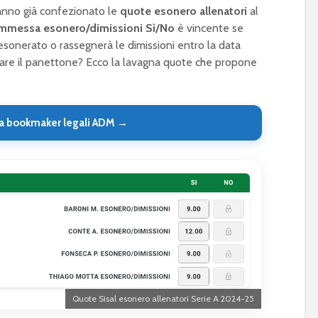
hanno già confezionato le
quote esonero allenatori
al
mmessa esonero/dimissioni Sì/No
è vincente se
à esonerato o rassegnerà le dimissioni entro la data
ngiare il panettone? Ecco la lavagna quote che propone
a bookmaker legali ADM →
Quote Sisal esonero allenatori Serie A 2024-25