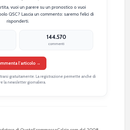
tita, vuoi un parere su un pronostico o vuoi
polo QSC? Lascia un commento: saremo felici di
risponderti.
144.570
commenti
mmenta l’articolo →
rarsi gratuitamente. La registrazione permette anche di
re la newsletter giornaliera.
Fondatore di QuoteScommesseCalcio.com dal 2008,