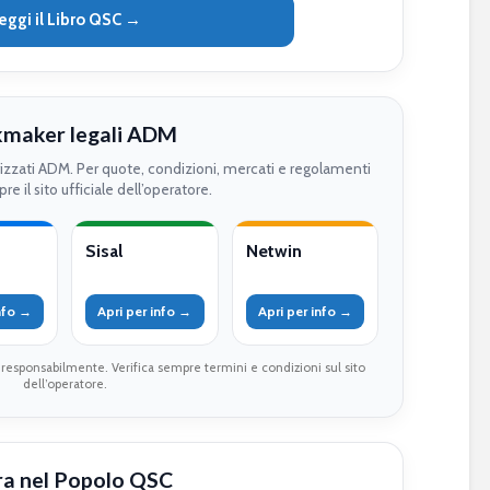
eggi il Libro QSC →
maker legali ADM
rizzati ADM. Per quote, condizioni, mercati e regolamenti
re il sito ufficiale dell’operatore.
Sisal
Netwin
info →
Apri per info →
Apri per info →
 responsabilmente. Verifica sempre termini e condizioni sul sito
dell’operatore.
ra nel Popolo QSC