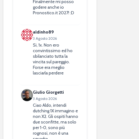
Finalmente mi posso
godere anche io
Pronostico.it 2027! :D
aldinho89
3 Agosto 2026
Si, 1x. Non ero
convintissimo ed ho
sbilanciato tutta la
vincita sul pareggio.
Forse era meglio
lasciarla perdere
Giulio Giorgetti
3 Agosto 2026
Ciao Aldo, intendi
dutching 1X immagino e
non X2. Gli ospiti hanno
due sconfitte, ma solo
per 1-0, sono più
rognosi, non è una
squadra…