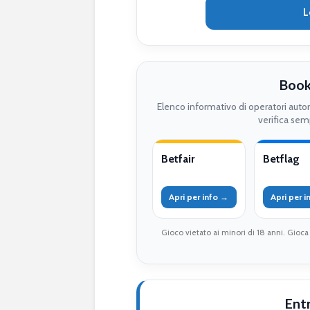
L
Book
Elenco informativo di operatori auto
verifica semp
Betfair
Betflag
Apri per info →
Apri per 
Gioco vietato ai minori di 18 anni. Gioca
Ent