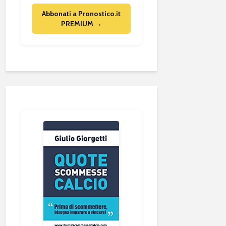
Abbonati a Pronostico.it
PREMIUM →