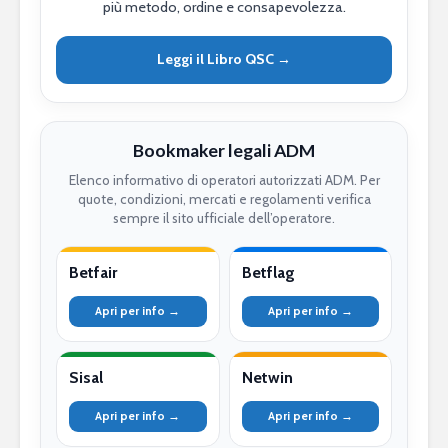
più metodo, ordine e consapevolezza.
Leggi il Libro QSC →
Bookmaker legali ADM
Elenco informativo di operatori autorizzati ADM. Per
quote, condizioni, mercati e regolamenti verifica
sempre il sito ufficiale dell’operatore.
Betfair
Betflag
Apri per info →
Apri per info →
Sisal
Netwin
Apri per info →
Apri per info →