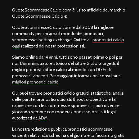
QuoteScommesseCalcio.com è il sito ufficiale del marchio
Quote Scommesse Calcio ®.
QuoteScommesseCalcio.com è dal 2008 la migliore
community per chi ama il mondo dei pronostici,
scommesse, betting exchange. Qui trovi i
pronostici calcio
oggi
realizzati dai nostri professionisti.
Siamo online da 14 anni, tutti sono passati prima o poi per
noi. L’amministratore storico del sito è Giulio Giorgetti, il
miglior pronosticatore calcio al mondo con l’87% di
pronostici vincenti. Per maggiori informazioni consultare:
migliori pronostici calcio
.
Qui puoi trovare pronostici calcio gratuiti, statistiche, analisi
delle partite, pronostici studiati. Il nostro obiettivo è far
capire che con le scommesse sportive ci si può divertire
giocando sempre con moderazione e solo su siti legali
autorizzati da
ADM
.
La nostra redazione pubblica pronostici scommesse
vincenti relativi alla schedina del giorno e lo facciamo gratis