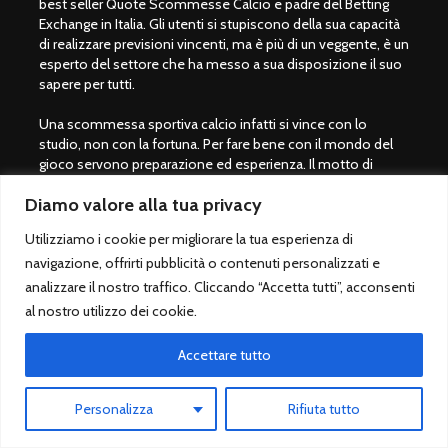
best seller Quote Scommesse Calcio e padre del Betting
Exchange in Italia. Gli utenti si stupiscono della sua capacità
di realizzare previsioni vincenti, ma è più di un veggente, è un
esperto del settore che ha messo a sua disposizione il suo
sapere per tutti.
Una scommessa sportiva calcio infatti si vince con lo
studio, non con la fortuna. Per fare bene con il mondo del
gioco servono preparazione ed esperienza. Il motto di
Giulio Giorgetti è "
Prima di scommettere, bisogna imparare a
Diamo valore alla tua privacy
vincere
" per questo motivo si consiglia per tutti coloro che
amano il mondo dei pronostici calcio di acquistare il libro
Utilizziamo i cookie per migliorare la tua esperienza di
QSC.
navigazione, offrirti pubblicità o contenuti personalizzati e
Non utilizziamo social, siamo solo su questo sito. Buon
analizzare il nostro traffico. Cliccando “Accetta tutti”, acconsenti
divertimento con QuoteScommesseCalcio.com.
al nostro utilizzo dei cookie.
Accettare tutto
Giocare con moderazione
Le scommesse sportive sono vietate ai minori di 18 anni.
Personalizza
Rifiuta tutto
Giocare solo su siti legali autorizzati dallo Stato italiano
(ADM/AAMS).