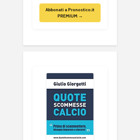
Abbonati a Pronostico.it
PREMIUM →