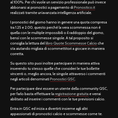
al 100%. Per chi vuole un servizio professionale può invece
abbonarsi ai pronostici a pagamento di
Pronostico.it
realizzati tramite un’avanzata intelligenza artificiale.
I pronostici del giorno hanno in genere una quota compresa
tra 1.25 e 2.00, questo perché la vera scommessa non è
quella con le multiple impossibili o il raddoppio del giorno,
bensì con le scommesse singole. A tal proposito si
consiglia la lettura del
libro Quote Scommesse Calcio
che
sta aiutando migliaia di scommettitori a giocare in maniera
corretta.
Su questo sito puoi inoltre partecipare in maniera attiva
inserendo tu stesso quelle che consideri le tue bollette
vincenti o, meglio ancora, le singole attraverso i commenti
negli articoli denominati
Pronostici QSC
.
Per partecipare devi essere un utente della community QSC,
per farlo basta effettuare la
registrazione gratuita
e verrai
abilitato ad inserire i commenti con le tue previsioni calcio.
Entra in QSC ed inizia a divertirti insieme agli altri
appassionati di pronostici calcio e scommesse come te.