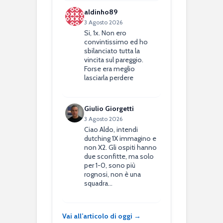
aldinho89
3 Agosto 2026
Si, 1x. Non ero
convintissimo ed ho
sbilanciato tutta la
vincita sul pareggio.
Forse era meglio
lasciarla perdere
Giulio Giorgetti
3 Agosto 2026
Ciao Aldo, intendi
dutching 1X immagino e
non X2. Gli ospiti hanno
due sconfitte, ma solo
per 1-0, sono più
rognosi, non è una
squadra…
Vai all’articolo di oggi →