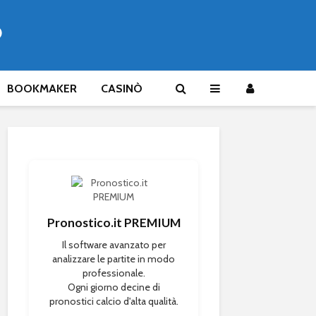
®
BOOKMAKER
CASINÒ
Pronostico.it PREMIUM
Il software avanzato per
analizzare le partite in modo
professionale.
Ogni giorno decine di
pronostici calcio d'alta qualità.