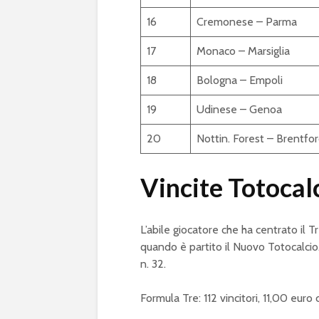
16
Cremonese – Parma
17
Monaco – Marsiglia
18
Bologna – Empoli
19
Udinese – Genoa
20
Nottin. Forest – Brentfo
Vincite Totocalc
L’abile giocatore che ha centrato il Tr
quando è partito il Nuovo Totocalcio.
n. 32.
Formula Tre: 112 vincitori, 11,00 euro