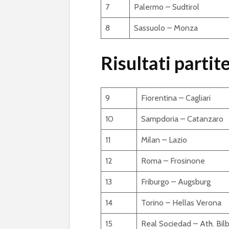
7
Palermo – Sudtirol
8
Sassuolo – Monza
Risultati partit
9
Fiorentina – Cagliari
10
Sampdoria – Catanzaro
11
Milan – Lazio
12
Roma – Frosinone
13
Friburgo – Augsburg
14
Torino – Hellas Verona
15
Real Sociedad – Ath. Bil