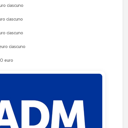
euro ciascuno
uro ciascuno
uro ciascuno
 euro ciascuno
00 euro