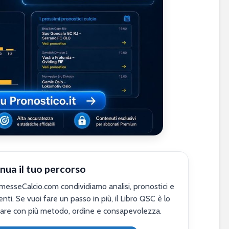
nua il tuo percorso
sseCalcio.com condividiamo analisi, pronostici e
nti. Se vuoi fare un passo in più, il Libro QSC è lo
are con più metodo, ordine e consapevolezza.