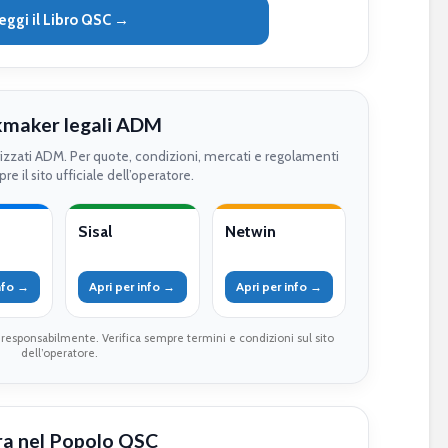
eggi il Libro QSC →
maker legali ADM
rizzati ADM. Per quote, condizioni, mercati e regolamenti
re il sito ufficiale dell’operatore.
Sisal
Netwin
info →
Apri per info →
Apri per info →
 responsabilmente. Verifica sempre termini e condizioni sul sito
dell’operatore.
ra nel Popolo QSC