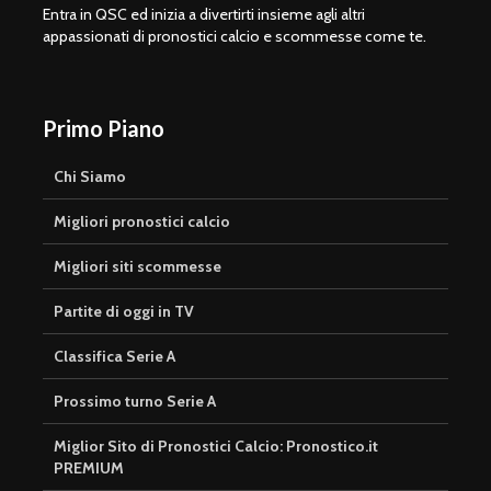
Entra in QSC ed inizia a divertirti insieme agli altri
appassionati di pronostici calcio e scommesse come te.
Primo Piano
Chi Siamo
Migliori pronostici calcio
Migliori siti scommesse
Partite di oggi in TV
Classifica Serie A
Prossimo turno Serie A
Miglior Sito di Pronostici Calcio: Pronostico.it
PREMIUM