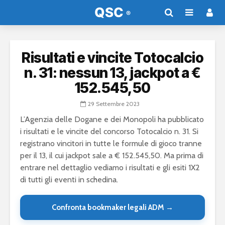
Risultati e vincite Totocalcio
n. 31: nessun 13, jackpot a €
152.545,50
29 Settembre 2023
L’Agenzia delle Dogane e dei Monopoli ha pubblicato
i risultati e le vincite del concorso Totocalcio n. 31. Si
registrano vincitori in tutte le formule di gioco tranne
per il 13, il cui jackpot sale a € 152.545,50. Ma prima di
entrare nel dettaglio vediamo i risultati e gli esiti 1X2
di tutti gli eventi in schedina.
Confronta bookmaker legali ADM →