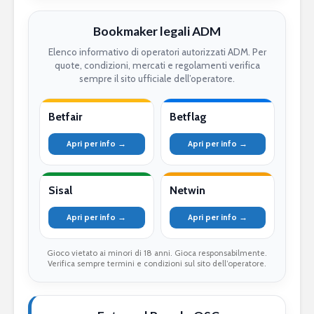
Bookmaker legali ADM
Elenco informativo di operatori autorizzati ADM. Per
quote, condizioni, mercati e regolamenti verifica
sempre il sito ufficiale dell’operatore.
Betfair
Betflag
Apri per info →
Apri per info →
Sisal
Netwin
Apri per info →
Apri per info →
Gioco vietato ai minori di 18 anni. Gioca responsabilmente.
Verifica sempre termini e condizioni sul sito dell’operatore.