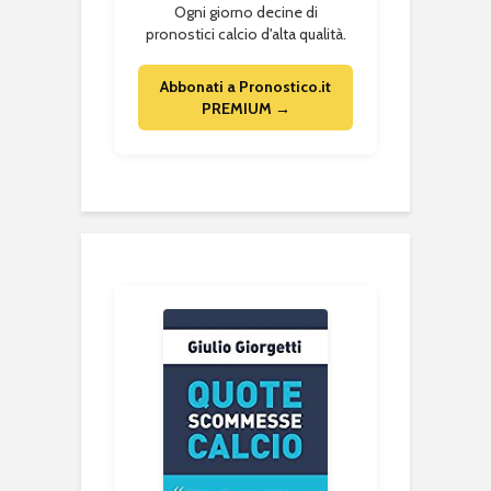
Ogni giorno decine di
pronostici calcio d'alta qualità.
Abbonati a Pronostico.it
PREMIUM →