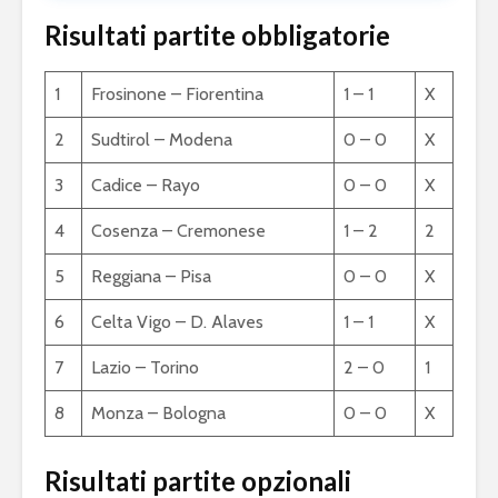
Risultati partite obbligatorie
1
Frosinone – Fiorentina
1 – 1
X
2
Sudtirol – Modena
0 – 0
X
3
Cadice – Rayo
0 – 0
X
4
Cosenza – Cremonese
1 – 2
2
5
Reggiana – Pisa
0 – 0
X
6
Celta Vigo – D. Alaves
1 – 1
X
7
Lazio – Torino
2 – 0
1
8
Monza – Bologna
0 – 0
X
Risultati partite opzionali