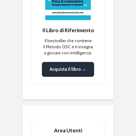
Il Libro di Riferimento
Il bestseller che contiene
il Metodo QSC e ti insegna
a giocare con intelligenza.
Acquista il libro →
Area Utenti