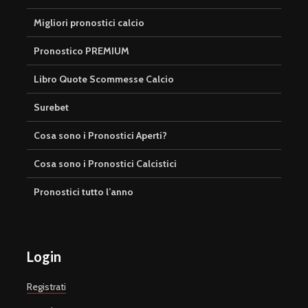
Migliori pronostici calcio
Pronostico PREMIUM
Libro Quote Scommesse Calcio
Surebet
Cosa sono i Pronostici Aperti?
Cosa sono i Pronostici Calcistici
Pronostici tutto l’anno
Login
Registrati