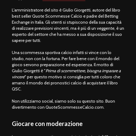
L'amministratore del sito è Giulio Giorgetti, autore del libro
best seller Quote Scommesse Calcio e padre del Betting
Exchange in Italia. Gli utenti si stupiscono della sua capacità
di realizzare previsioni vincenti, ma è più di un veggente, è un
esperto del settore che ha messo a sua disposizione il suo
sapere per tutti.
Una scommessa sportiva calcio infatti si vince con lo
studio, non con la fortuna. Per fare bene con il mondo del
gioco servono preparazione ed esperienza. Il motto di
Giulio Giorgetti è "
Prima di scommettere, bisogna imparare a
vincere
" per questo motivo si consiglia per tutti coloro che
amano il mondo dei pronostici calcio di acquistare il libro
QSC.
Non utilizziamo social, siamo solo su questo sito. Buon
divertimento con QuoteScommesseCalcio.com.
Giocare con moderazione