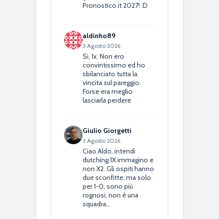
Pronostico.it 2027! :D
aldinho89
3 Agosto 2026
Si, 1x. Non ero
convintissimo ed ho
sbilanciato tutta la
vincita sul pareggio.
Forse era meglio
lasciarla perdere
Giulio Giorgetti
3 Agosto 2026
Ciao Aldo, intendi
dutching 1X immagino e
non X2. Gli ospiti hanno
due sconfitte, ma solo
per 1-0, sono più
rognosi, non è una
squadra…