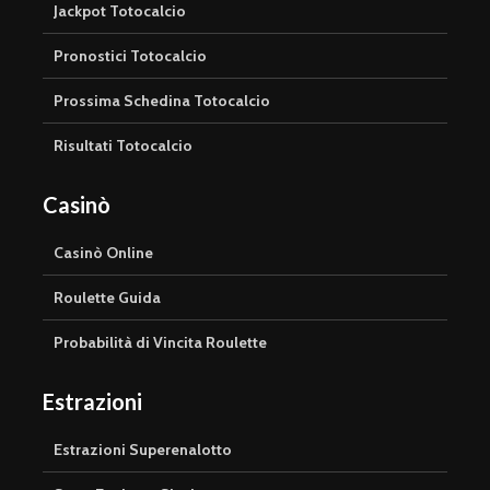
Jackpot Totocalcio
Pronostici Totocalcio
Prossima Schedina Totocalcio
Risultati Totocalcio
Casinò
Casinò Online
Roulette Guida
Probabilità di Vincita Roulette
Estrazioni
Estrazioni Superenalotto