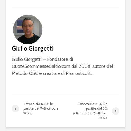
Giulio Giorgetti
Giulio Giorgetti — Fondatore di
QuoteScommesseCalcio.com dal 2008, autore del
Metodo QSC e creatore di Pronostico.it.
Totocalcio n. 33: le
Totocalcio n. 32: le
partite del 7-8 ottobre
partite dal 30
2023
settembre al 2 ottobre
2023