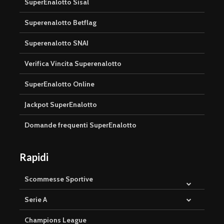
SuperEnalotto Sisal
Superenalotto Betflag
Superenalotto SNAI
Verifica Vincita Superenalotto
SuperEnalotto Online
Jackpot SuperEnalotto
Domande frequenti SuperEnalotto
Rapidi
Scommesse Sportive
Serie A
Champions League