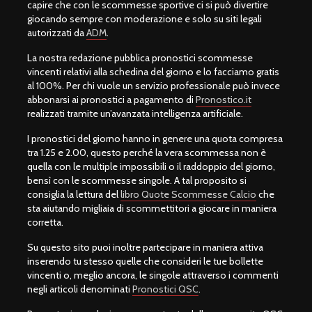
capire che con le scommesse sportive ci si può divertire
giocando sempre con moderazione e solo su siti legali
autorizzati da
ADM
.
La nostra redazione pubblica pronostici scommesse
vincenti relativi alla schedina del giorno e lo facciamo gratis
al 100%. Per chi vuole un servizio professionale può invece
abbonarsi ai pronostici a pagamento di
Pronostico.it
realizzati tramite un’avanzata intelligenza artificiale.
I pronostici del giorno hanno in genere una quota compresa
tra 1.25 e 2.00, questo perché la vera scommessa non è
quella con le multiple impossibili o il raddoppio del giorno,
bensì con le scommesse singole. A tal proposito si
consiglia la lettura del
libro Quote Scommesse Calcio
che
sta aiutando migliaia di scommettitori a giocare in maniera
corretta.
Su questo sito puoi inoltre partecipare in maniera attiva
inserendo tu stesso quelle che consideri le tue bollette
vincenti o, meglio ancora, le singole attraverso i commenti
negli articoli denominati
Pronostici QSC
.