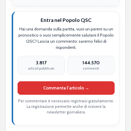
Entra nel Popolo QSC
Hai una domanda sulla partita, vuoi un parere su un
pronostico o vuoi semplicemente salutare il Popolo
QSC? Lascia un commento: saremo felici di
risponderti.
3.817
144.570
articoli pubblicati
commenti
Commenta l’articolo →
Per commentare è necessario registrarsi gratuitamente.
La registrazione permette anche di ricevere la
newsletter giornaliera.