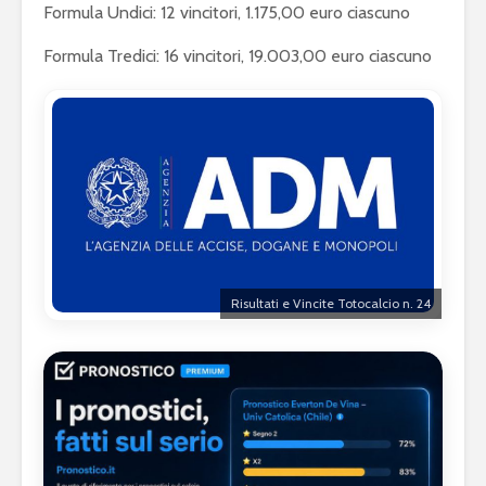
Formula Undici: 12 vincitori, 1.175,00 euro ciascuno
Formula Tredici: 16 vincitori, 19.003,00 euro ciascuno
Risultati e Vincite Totocalcio n. 24