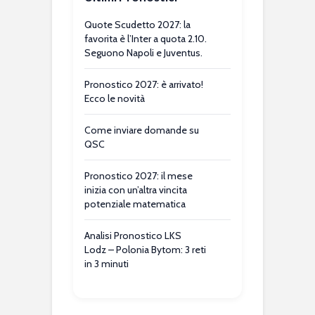
Quote Scudetto 2027: la
favorita è l’Inter a quota 2.10.
Seguono Napoli e Juventus.
Pronostico 2027: è arrivato!
Ecco le novità
Come inviare domande su
QSC
Pronostico 2027: il mese
inizia con un’altra vincita
potenziale matematica
Analisi Pronostico LKS
Lodz – Polonia Bytom: 3 reti
in 3 minuti