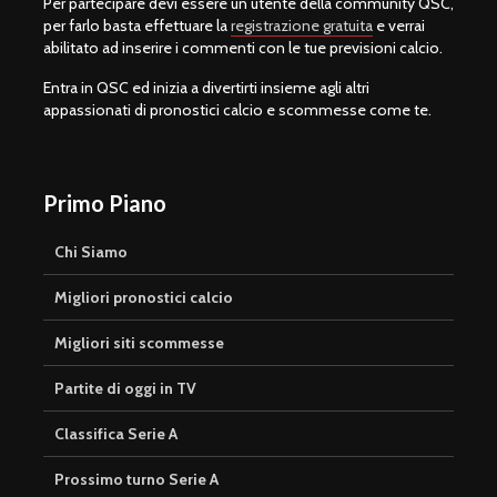
Per partecipare devi essere un utente della community QSC,
per farlo basta effettuare la
registrazione gratuita
e verrai
abilitato ad inserire i commenti con le tue previsioni calcio.
Entra in QSC ed inizia a divertirti insieme agli altri
appassionati di pronostici calcio e scommesse come te.
Primo Piano
Chi Siamo
Migliori pronostici calcio
Migliori siti scommesse
Partite di oggi in TV
Classifica Serie A
Prossimo turno Serie A