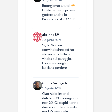
5 Agosto 2026
Buongiorno a tutti!
Finalmente mi posso
godere anche io
Pronostico.it 2027! :D
aldinho89
3 Agosto 2026
Si, 1x. Non ero
convintissimo ed ho
sbilanciato tutta la
vincita sul pareggio.
Forse era meglio
lasciarla perdere
Giulio Giorgetti
3 Agosto 2026
Ciao Aldo, intendi
dutching 1X immagino e
non X2. Gli ospiti hanno
due sconfitte, ma solo
per 1-0, sono più