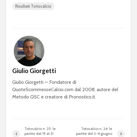
Risultati Totocalcio
Giulio Giorgetti
Giulio Giorgetti — Fondatore di
QuoteScommesseCalcio.com dal 2008, autore del
Metodo QSC e creatore di Pronostico.it.
Totocalcio n. 25: le
Totocalcio n. 24: le
partite dal 19 al 21
partite del 3-4 giugno