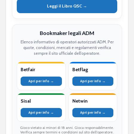
Leggi il Libro QSC →
Bookmaker legali ADM
Elenco informativo di operatori autorizzati ADM. Per
quote, condizioni, mercati e regolamenti verifica
sempre il sito ufficiale dell’operatore.
Betfair
Betflag
Apri per info →
Apri per info →
Sisal
Netwin
Apri per info →
Apri per info →
Gioco vietato ai minori di 18 anni. Gioca responsabilmente.
Verifica sempre termini e condizioni sul sito dell’operatore.