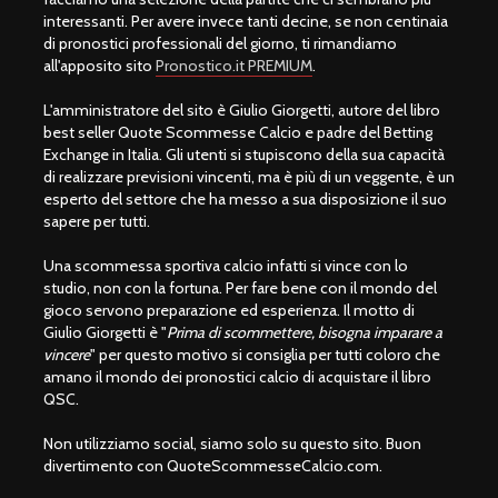
interessanti. Per avere invece tanti decine, se non centinaia
di pronostici professionali del giorno, ti rimandiamo
all'apposito sito
Pronostico.it PREMIUM
.
L'amministratore del sito è Giulio Giorgetti, autore del libro
best seller Quote Scommesse Calcio e padre del Betting
Exchange in Italia. Gli utenti si stupiscono della sua capacità
di realizzare previsioni vincenti, ma è più di un veggente, è un
esperto del settore che ha messo a sua disposizione il suo
sapere per tutti.
Una scommessa sportiva calcio infatti si vince con lo
studio, non con la fortuna. Per fare bene con il mondo del
gioco servono preparazione ed esperienza. Il motto di
Giulio Giorgetti è "
Prima di scommettere, bisogna imparare a
vincere
" per questo motivo si consiglia per tutti coloro che
amano il mondo dei pronostici calcio di acquistare il libro
QSC.
Non utilizziamo social, siamo solo su questo sito. Buon
divertimento con QuoteScommesseCalcio.com.