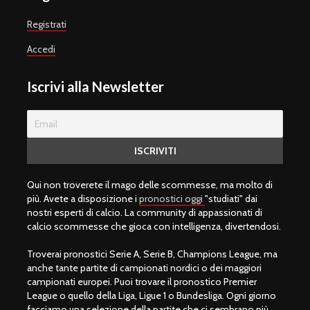
Registrati
Accedi
Iscrivi alla Newsletter
Qui non troverete il mago delle scommesse, ma molto di
più. Avete a disposizione i
pronostici oggi
"studiati" dai
nostri esperti di calcio. La community di appassionati di
calcio scommesse che gioca con intelligenza, divertendosi.
Troverai pronostici Serie A, Serie B, Champions League, ma
anche tante partite di campionati nordici o dei maggiori
campionati europei. Puoi trovare il pronostico Premier
League o quello della Liga, Ligue 1 o Bundesliga. Ogni giorno
facciamo una selezione della partite che ci sembrano più