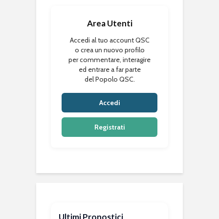
Area Utenti
Accedi al tuo account QSC
o crea un nuovo profilo
per commentare, interagire
ed entrare a far parte
del Popolo QSC.
Accedi
Registrati
Ultimi Pronostici