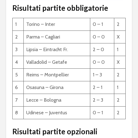
Risultati partite obbligatorie
1
Torino – Inter
0 – 1
2
2
Parma – Cagliari
0 – 0
X
3
Lipsia – Eintracht Fr.
2 – 0
1
4
Valladolid – Getafe
0 – 0
X
5
Reims – Montpellier
1 – 3
2
6
Osasuna – Girona
2 – 1
1
7
Lecce – Bologna
2 – 3
2
8
Udinese – Juventus
0 – 1
2
Risultati partite opzionali