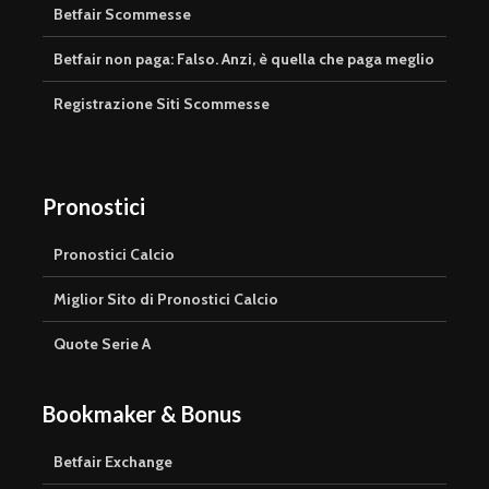
Betfair Scommesse
Betfair non paga: Falso. Anzi, è quella che paga meglio
Registrazione Siti Scommesse
Pronostici
Pronostici Calcio
Miglior Sito di Pronostici Calcio
Quote Serie A
Bookmaker & Bonus
Betfair Exchange