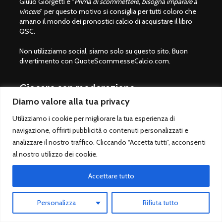
Giulio Giorgetti è "
Prima di scommettere, bisogna imparare a
vincere
" per questo motivo si consiglia per tutti coloro che
amano il mondo dei pronostici calcio di acquistare il libro
QSC.
Non utilizziamo social, siamo solo su questo sito. Buon
divertimento con QuoteScommesseCalcio.com.
Giocare con moderazione
Diamo valore alla tua privacy
Le scommesse sportive sono vietate ai minori di 18 anni.
Utilizziamo i cookie per migliorare la tua esperienza di
Giocare solo su siti legali autorizzati dallo Stato italiano
(ADM/AAMS).
navigazione, offrirti pubblicità o contenuti personalizzati e
Lista bookmaker scommesse legali
analizzare il nostro traffico. Cliccando “Accetta tutti”, acconsenti
al nostro utilizzo dei cookie.
Betting Exchange ®
Pronostico.it
Accettare tutto
Pronostico.it PREMIUM
Personalizza
Rifiuta tutto