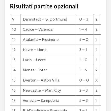
Risultati partite opzionali
9
Darmstadt – B. Dortmund
0 – 3
2
10
Cadice – Valencia
1 – 4
2
11
Atalanta – Frosinone
5 – 0
1
12
Havre – Lione
3 – 1
1
13
Lazio – Lecce
1 – 0
1
14
Monza – Inter
1 – 5
2
15
Everton – Aston Villa
0 – 0
X
16
Newcastle – Man. City
2 – 3
2
17
Venezia – Sampdoria
5 – 3
1
18
B. M’gladbach – Stoccarda
3 – 1
1