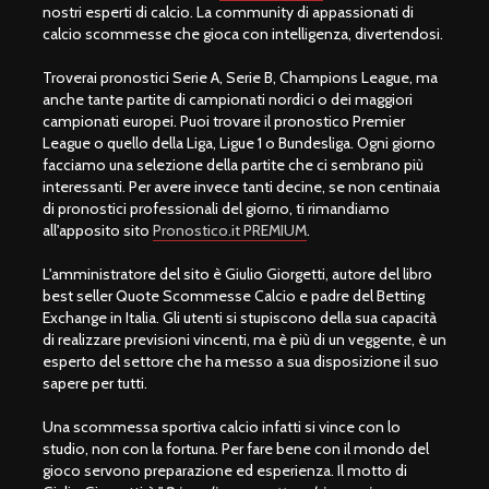
nostri esperti di calcio. La community di appassionati di
calcio scommesse che gioca con intelligenza, divertendosi.
Troverai pronostici Serie A, Serie B, Champions League, ma
anche tante partite di campionati nordici o dei maggiori
campionati europei. Puoi trovare il pronostico Premier
League o quello della Liga, Ligue 1 o Bundesliga. Ogni giorno
facciamo una selezione della partite che ci sembrano più
interessanti. Per avere invece tanti decine, se non centinaia
di pronostici professionali del giorno, ti rimandiamo
all'apposito sito
Pronostico.it PREMIUM
.
L'amministratore del sito è Giulio Giorgetti, autore del libro
best seller Quote Scommesse Calcio e padre del Betting
Exchange in Italia. Gli utenti si stupiscono della sua capacità
di realizzare previsioni vincenti, ma è più di un veggente, è un
esperto del settore che ha messo a sua disposizione il suo
sapere per tutti.
Una scommessa sportiva calcio infatti si vince con lo
studio, non con la fortuna. Per fare bene con il mondo del
gioco servono preparazione ed esperienza. Il motto di