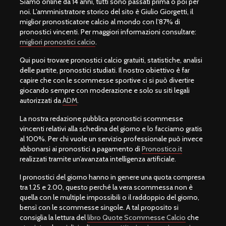
Siamo online da 14 anni, tutti sono passati prima o poi per
noi. L’amministratore storico del sito è Giulio Giorgetti, il
miglior pronosticatore calcio al mondo con l’87% di
pronostici vincenti. Per maggiori informazioni consultare:
migliori pronostici calcio
.
Qui puoi trovare pronostici calcio gratuiti, statistiche, analisi
delle partite, pronostici studiati. Il nostro obiettivo è far
capire che con le scommesse sportive ci si può divertire
giocando sempre con moderazione e solo su siti legali
autorizzati da
ADM
.
La nostra redazione pubblica pronostici scommesse
vincenti relativi alla schedina del giorno e lo facciamo gratis
al 100%. Per chi vuole un servizio professionale può invece
abbonarsi ai pronostici a pagamento di
Pronostico.it
realizzati tramite un’avanzata intelligenza artificiale.
I pronostici del giorno hanno in genere una quota compresa
tra 1.25 e 2.00, questo perché la vera scommessa non è
quella con le multiple impossibili o il raddoppio del giorno,
bensì con le scommesse singole. A tal proposito si
consiglia la lettura del
libro Quote Scommesse Calcio
che