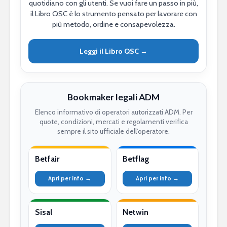
quotidiano con gli utenti. Se vuoi fare un passo in più,
il Libro QSC è lo strumento pensato per lavorare con
più metodo, ordine e consapevolezza.
Leggi il Libro QSC →
Bookmaker legali ADM
Elenco informativo di operatori autorizzati ADM. Per
quote, condizioni, mercati e regolamenti verifica
sempre il sito ufficiale dell’operatore.
Betfair
Betflag
Apri per info →
Apri per info →
Sisal
Netwin