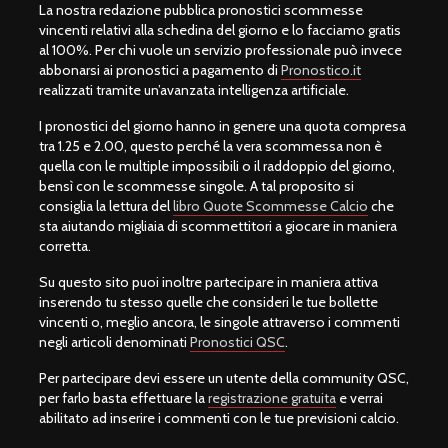
La nostra redazione pubblica pronostici scommesse
vincenti relativi alla schedina del giorno e lo facciamo gratis
al 100%. Per chi vuole un servizio professionale può invece
abbonarsi ai pronostici a pagamento di
Pronostico.it
realizzati tramite un’avanzata intelligenza artificiale.
I pronostici del giorno hanno in genere una quota compresa
tra 1.25 e 2.00, questo perché la vera scommessa non è
quella con le multiple impossibili o il raddoppio del giorno,
bensì con le scommesse singole. A tal proposito si
consiglia la lettura del
libro Quote Scommesse Calcio
che
sta aiutando migliaia di scommettitori a giocare in maniera
corretta.
Su questo sito puoi inoltre partecipare in maniera attiva
inserendo tu stesso quelle che consideri le tue bollette
vincenti o, meglio ancora, le singole attraverso i commenti
negli articoli denominati
Pronostici QSC
.
Per partecipare devi essere un utente della community QSC,
per farlo basta effettuare la
registrazione gratuita
e verrai
abilitato ad inserire i commenti con le tue previsioni calcio.