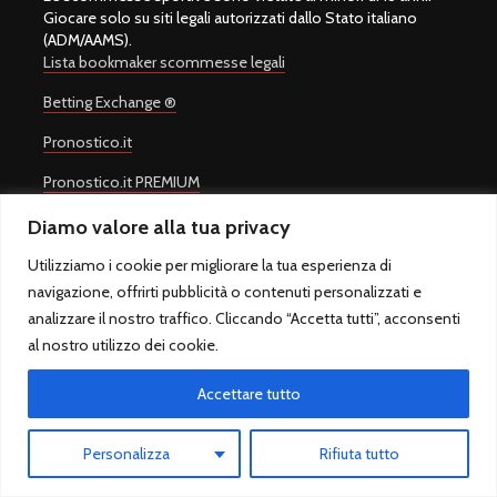
Giocare solo su siti legali autorizzati dallo Stato italiano
(ADM/AAMS).
Lista bookmaker scommesse legali
Betting Exchange ®
Pronostico.it
Pronostico.it PREMIUM
Diamo valore alla tua privacy
Utilizziamo i cookie per migliorare la tua esperienza di
Copyright © 2008-2026.
Quote Scommesse Calcio
Sito Ufficiale -
navigazione, offrirti pubblicità o contenuti personalizzati e
Un progetto di
Giulio Giorgetti
. Quote Scommesse Calcio ® è un
analizzare il nostro traffico. Cliccando “Accetta tutti”, acconsenti
marchio registrato.
Quote Scommesse Calcio fornisce pronostici sulle principali
al nostro utilizzo dei cookie.
competizioni sportive. Il gioco in Italia è regolamentato dall'Agenzia
Dogane e Monopoli ed è riservato ai maggiori di 18 anni.
Accettare tutto
QuoteScommesseCalcio.com - Sfera sas di Marcello Rossi - P.IVA
10917021007 - Via Alessandro Cruto 8, 00146 Roma (RM) – Italia -
Personalizza
Rifiuta tutto
Tel. 06/5583920 - info@quotescommessecalcio.com -
Privacy
Policy
-
Cookie Policy
-
Twitter
-
Google News
-
Chi Siamo
-