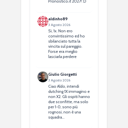
Pronostico.it 2027! :D
aldinho89
3 Agosto 2026
Si, 1x. Non ero
convintissimo ed ho
sbilanciato tutta la
vincita sul pareggio.
Forse era meglio
lasciarla perdere
Giulio Giorgetti
3 Agosto 2026
Ciao Aldo, intendi
dutching 1X immagino e
non X2. Gli ospiti hanno
due sconfitte, ma solo
per 1-0, sono più
rognosi, non è una
squadra…