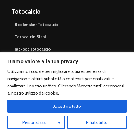
Totocalcio
Bookmaker Totocalcio
Totocalcio Sisal
Jackpot Totocalcio
Diamo valore alla tua privacy
Pronostici Totocalcio
Utilizziamo i cookie per migliorare la tua esperienza di
Prossima Schedina Totocalcio
navigazione, offrirti pubblicità o contenuti personalizzati e
analizzare il nostro traffico. Cliccando “Accetta tutti”, acconsenti
Risultati Totocalcio
al nostro utilizzo dei cookie.
Casinò
Accettare tutto
Casinò Online
Personalizza
Rifiuta tutto
Roulette Guida