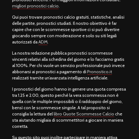
migliori pronostici calcio
.
Qui puoi trovare pronostici calcio gratuiti, statistiche, analisi
delle partite, pronostici studiati. Il nostro obiettivo è far
capire che con le scommesse sportive ci si può divertire
giocando sempre con moderazione e solo su siti legali
autorizzati da
ADM
.
La nostra redazione pubblica pronostici scommesse
vincenti relativi alla schedina del giorno e lo facciamo gratis
al 100%. Per chi vuole un servizio professionale può invece
abbonarsi ai pronostici a pagamento di
Pronostico.it
realizzati tramite un’avanzata intelligenza artificiale.
I pronostici del giorno hanno in genere una quota compresa
tra 1.25 e 2.00, questo perché la vera scommessa non è
quella con le multiple impossibili o il raddoppio del giorno,
bensì con le scommesse singole. A tal proposito si
consiglia la lettura del
libro Quote Scommesse Calcio
che
sta aiutando migliaia di scommettitori a giocare in maniera
corretta.
Su questo sito puoi inoltre partecipare in maniera attiva