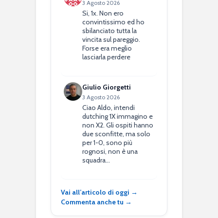
3 Agosto 2026
Si, 1x. Non ero
convintissimo ed ho
sbilanciato tutta la
vincita sul pareggio.
Forse era meglio
lasciarla perdere
Giulio Giorgetti
3 Agosto 2026
Ciao Aldo, intendi
dutching 1X immagino e
non X2. Gli ospiti hanno
due sconfitte, ma solo
per 1-0, sono più
rognosi, non è una
squadra…
Vai all’articolo di oggi →
Commenta anche tu →