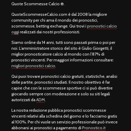
Quote Scommesse Calcio ®.
QuoteScommesseCalcio.com è dal 2008 la migliore
community per chi ama il mondo dei pronostici,
scommesse, betting exchange. Qui trovi i
pronostici calcio
oggi
realizzati dai nostri professionisti.
Siamo online da 14 anni, tutti sono passati prima o poi per
noi. L’amministratore storico del sito è Giulio Giorgetti, il
miglior pronosticatore calcio al mondo con l’87% di
pronostici vincenti. Per maggiori informazioni consultare:
migliori pronostici calcio
.
Qui puoi trovare pronostici calcio gratuiti, statistiche, analisi
delle partite, pronostici studiati. Il nostro obiettivo è far
capire che con le scommesse sportive ci si può divertire
giocando sempre con moderazione e solo su siti legali
autorizzati da
ADM
.
La nostra redazione pubblica pronostici scommesse
vincenti relativi alla schedina del giorno e lo facciamo gratis
al 100%. Per chi vuole un servizio professionale può invece
abbonarsi ai pronostici a pagamento di
Pronostico.it