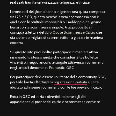
realizzati tramite un’avanzata intelligenza artificiale.
I pronostici del giorno hanno in genere una quota compresa
tra 1.25 e 2.00, questo perché la vera scommessa non è
quella con le multiple impossibili o il raddoppio del giorno,
bensì con le scommesse singole. A tal proposito si
consiglia la lettura del
libro Quote Scommesse Calcio
che
sta aiutando migliaia di scommettitori a giocare in maniera
corretta.
Su questo sito puoi inoltre partecipare in maniera attiva
inserendo tu stesso quelle che consideri le tue bollette
vincenti o, meglio ancora, le singole attraverso i commenti
negli articoli denominati
Pronostici QSC
.
Per partecipare devi essere un utente della community QSC,
per farlo basta effettuare la
registrazione gratuita
e verrai
abilitato ad inserire i commenti con le tue previsioni calcio.
Entra in QSC ed inizia a divertirti insieme agli altri
appassionati di pronostici calcio e scommesse come te.