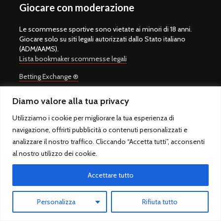
Giocare con moderazione
Le scommesse sportive sono vietate ai minori di 18 anni.
Giocare solo su siti legali autorizzati dallo Stato italiano
(ADM/AAMS).
Lista bookmaker scommesse legali
Betting Exchange ®
Pronostico.it
Diamo valore alla tua privacy
Pronostico.it PREMIUM
Utilizziamo i cookie per migliorare la tua esperienza di
navigazione, offrirti pubblicità o contenuti personalizzati e
analizzare il nostro traffico. Cliccando “Accetta tutti”, acconsenti
al nostro utilizzo dei cookie.
Copyright © 2008-2026.
Quote Scommesse Calcio
Sito Ufficiale -
Un progetto di
Giulio Giorgetti
. Quote Scommesse Calcio ® è un
marchio registrato.
Accettare tutto
Quote Scommesse Calcio fornisce pronostici sulle principali
competizioni sportive. Il gioco in Italia è regolamentato dall'Agenzia
Personalizza
Rifiuta tutto
Dogane e Monopoli ed è riservato ai maggiori di 18 anni.
QuoteScommesseCalcio.com - Sfera sas di Marcello Rossi - P.IVA