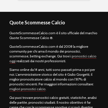
Quote Scommesse Calcio
QuoteScommesseCalcio.com è il sito ufficiale del marchio
Quote Scommesse Calcio ®.
QuoteScommesseCalcio.com è dal 2008 la migliore
community per chi ama il mondo dei pronostici,
scommesse, betting exchange. Qui trovi i
pronostici calcio
oggi
realizzati dai nostri professionisti.
Siamo online da 14 anni, tutti sono passati prima o poi per
noi. L’amministratore storico del sito è Giulio Giorgetti, il
miglior pronosticatore calcio al mondo con l’87% di
pronostici vincenti. Per maggiori informazioni consultare:
migliori pronostici calcio
.
Qui puoi trovare pronostici calcio gratuiti, statistiche, analisi
delle partite, pronostici studiati. Il nostro obiettivo è far
capire che con le scommesse sportive ci si può divertire