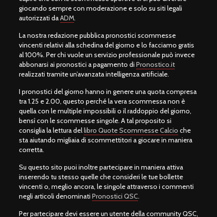
giocando sempre con moderazione e solo su siti legali
autorizzati da
ADM
.
La nostra redazione pubblica pronostici scommesse
vincenti relativi alla schedina del giorno e lo facciamo gratis
al 100%. Per chi vuole un servizio professionale può invece
abbonarsi ai pronostici a pagamento di
Pronostico.it
realizzati tramite un’avanzata intelligenza artificiale.
I pronostici del giorno hanno in genere una quota compresa
tra 1.25 e 2.00, questo perché la vera scommessa non è
quella con le multiple impossibili o il raddoppio del giorno,
bensì con le scommesse singole. A tal proposito si
consiglia la lettura del
libro Quote Scommesse Calcio
che
sta aiutando migliaia di scommettitori a giocare in maniera
corretta.
Su questo sito puoi inoltre partecipare in maniera attiva
inserendo tu stesso quelle che consideri le tue bollette
vincenti o, meglio ancora, le singole attraverso i commenti
negli articoli denominati
Pronostici QSC
.
Per partecipare devi essere un utente della community QSC,