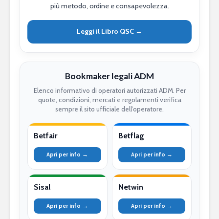
più metodo, ordine e consapevolezza.
Leggi il Libro QSC →
Bookmaker legali ADM
Elenco informativo di operatori autorizzati ADM. Per
quote, condizioni, mercati e regolamenti verifica
sempre il sito ufficiale dell’operatore.
Betfair
Betflag
Apri per info →
Apri per info →
Sisal
Netwin
Apri per info →
Apri per info →