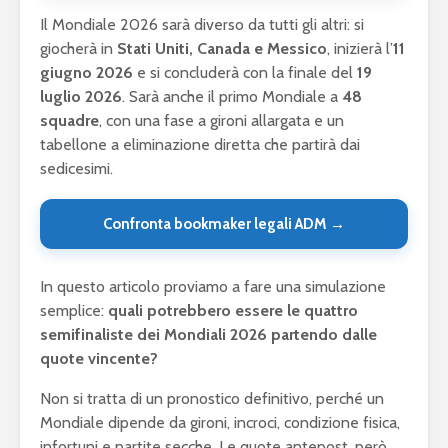
Il Mondiale 2026 sarà diverso da tutti gli altri: si
giocherà in
Stati Uniti, Canada e Messico
, inizierà l’
11
giugno 2026
e si concluderà con la finale del
19
luglio 2026
. Sarà anche il primo Mondiale a
48
squadre
, con una fase a gironi allargata e un
tabellone a eliminazione diretta che partirà dai
sedicesimi.
Confronta bookmaker legali ADM →
In questo articolo proviamo a fare una simulazione
semplice:
quali potrebbero essere le quattro
semifinaliste dei Mondiali 2026 partendo dalle
quote vincente?
Non si tratta di un pronostico definitivo, perché un
Mondiale dipende da gironi, incroci, condizione fisica,
infortuni e partite secche. Le quote antepost, però,