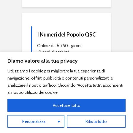
I Numeri del Popolo QSC
Online da 6.750+ giorni
19 anni di attività
3.818 articoli pubblicati
Diamo valore alla tua privacy
144.570 commenti
Utilizziamo i cookie per migliorare la tua esperienza di
Il punto di riferimento per chi
navigazione, offrirti pubblicità o contenuti personalizzati e
vuole fare pronostici calcio
analizzare il nostro traffico. Cliccando “Accetta tutti”, acconsenti
vincenti.
al nostro utilizzo dei cookie.
Accettare tutto
Personalizza
Rifiuta tutto