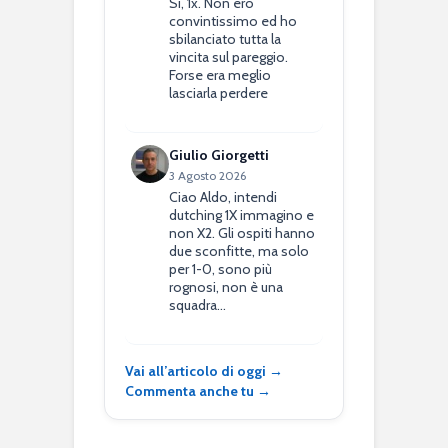
Si, 1x. Non ero
convintissimo ed ho
sbilanciato tutta la
vincita sul pareggio.
Forse era meglio
lasciarla perdere
Giulio Giorgetti
3 Agosto 2026
Ciao Aldo, intendi
dutching 1X immagino e
non X2. Gli ospiti hanno
due sconfitte, ma solo
per 1-0, sono più
rognosi, non è una
squadra…
Vai all’articolo di oggi →
Commenta anche tu →