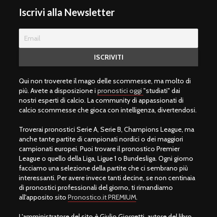
Iscrivi alla Newsletter
Qui non troverete il mago delle scommesse, ma molto di
più. Avete a disposizione i
pronostici oggi
"studiati" dai
nostri esperti di calcio. La community di appassionati di
calcio scommesse che gioca con intelligenza, divertendosi.
Troverai pronostici Serie A, Serie B, Champions League, ma
anche tante partite di campionati nordici o dei maggiori
campionati europei. Puoi trovare il pronostico Premier
League o quello della Liga, Ligue 1 o Bundesliga. Ogni giorno
facciamo una selezione della partite che ci sembrano più
interessanti. Per avere invece tanti decine, se non centinaia
di pronostici professionali del giorno, ti rimandiamo
all'apposito sito
Pronostico.it PREMIUM
.
L'amministratore del sito è Giulio Giorgetti, autore del libro