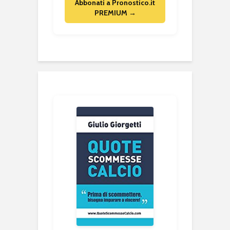
Abbonati a Pronostico.it
PREMIUM →