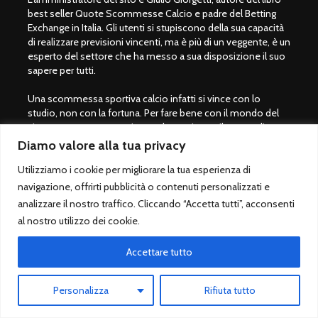
best seller Quote Scommesse Calcio e padre del Betting
Exchange in Italia. Gli utenti si stupiscono della sua capacità
di realizzare previsioni vincenti, ma è più di un veggente, è un
esperto del settore che ha messo a sua disposizione il suo
sapere per tutti.
Una scommessa sportiva calcio infatti si vince con lo
studio, non con la fortuna. Per fare bene con il mondo del
gioco servono preparazione ed esperienza. Il motto di
Giulio Giorgetti è "
Prima di scommettere, bisogna imparare a
Diamo valore alla tua privacy
vincere
" per questo motivo si consiglia per tutti coloro che
Utilizziamo i cookie per migliorare la tua esperienza di
amano il mondo dei pronostici calcio di acquistare il libro
QSC.
navigazione, offrirti pubblicità o contenuti personalizzati e
analizzare il nostro traffico. Cliccando “Accetta tutti”, acconsenti
Non utilizziamo social, siamo solo su questo sito. Buon
al nostro utilizzo dei cookie.
divertimento con QuoteScommesseCalcio.com.
Accettare tutto
Giocare con moderazione
Personalizza
Rifiuta tutto
Le scommesse sportive sono vietate ai minori di 18 anni.
Giocare solo su siti legali autorizzati dallo Stato italiano