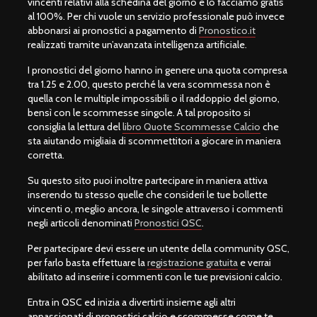
vincenti relativi alla schedina del giorno e lo facciamo gratis
al 100%. Per chi vuole un servizio professionale può invece
abbonarsi ai pronostici a pagamento di
Pronostico.it
realizzati tramite un’avanzata intelligenza artificiale.
I pronostici del giorno hanno in genere una quota compresa
tra 1.25 e 2.00, questo perché la vera scommessa non è
quella con le multiple impossibili o il raddoppio del giorno,
bensì con le scommesse singole. A tal proposito si
consiglia la lettura del
libro Quote Scommesse Calcio
che
sta aiutando migliaia di scommettitori a giocare in maniera
corretta.
Su questo sito puoi inoltre partecipare in maniera attiva
inserendo tu stesso quelle che consideri le tue bollette
vincenti o, meglio ancora, le singole attraverso i commenti
negli articoli denominati
Pronostici QSC
.
Per partecipare devi essere un utente della community QSC,
per farlo basta effettuare la
registrazione gratuita
e verrai
abilitato ad inserire i commenti con le tue previsioni calcio.
Entra in QSC ed inizia a divertirti insieme agli altri
appassionati di pronostici calcio e scommesse come te.