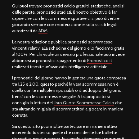
Qui puoi trovare pronostici calcio gratuiti, statistiche, analisi
delle partite, pronostici studiati. Il nostro obiettivo è far
capire che con le scommesse sportive ci si può divertire
giocando sempre con moderazione e solo su siti legali
autorizzati da
ADM
.
La nostra redazione pubblica pronostici scommesse
vincenti relativi alla schedina del giorno e lo facciamo gratis
al 100%. Per chi vuole un servizio professionale può invece
abbonarsi ai pronostici a pagamento di
Pronostico.it
realizzati tramite un’avanzata intelligenza artificiale.
I pronostici del giorno hanno in genere una quota compresa
tra 1.25 e 2.00, questo perché la vera scommessa non è
quella con le multiple impossibili o il raddoppio del giorno,
bensì con le scommesse singole. A tal proposito si
consiglia la lettura del
libro Quote Scommesse Calcio
che
sta aiutando migliaia di scommettitori a giocare in maniera
corretta.
Su questo sito puoi inoltre partecipare in maniera attiva
inserendo tu stesso quelle che consideri le tue bollette
vincenti o, meglio ancora, le singole attraverso i commenti