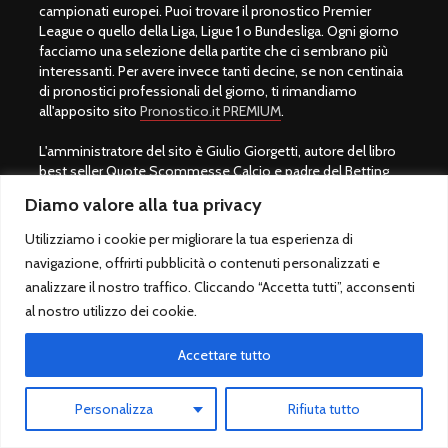
campionati europei. Puoi trovare il pronostico Premier
League o quello della Liga, Ligue 1 o Bundesliga. Ogni giorno
facciamo una selezione della partite che ci sembrano più
interessanti. Per avere invece tanti decine, se non centinaia
di pronostici professionali del giorno, ti rimandiamo
all'apposito sito
Pronostico.it PREMIUM
.
L'amministratore del sito è Giulio Giorgetti, autore del libro
best seller Quote Scommesse Calcio e padre del Betting
Exchange in Italia. Gli utenti si stupiscono della sua capacità
Diamo valore alla tua privacy
di realizzare previsioni vincenti, ma è più di un veggente, è un
esperto del settore che ha messo a sua disposizione il suo
Utilizziamo i cookie per migliorare la tua esperienza di
sapere per tutti.
navigazione, offrirti pubblicità o contenuti personalizzati e
analizzare il nostro traffico. Cliccando “Accetta tutti”, acconsenti
Una scommessa sportiva calcio infatti si vince con lo
al nostro utilizzo dei cookie.
studio, non con la fortuna. Per fare bene con il mondo del
gioco servono preparazione ed esperienza. Il motto di
Giulio Giorgetti è "
Prima di scommettere, bisogna imparare a
Accettare tutto
vincere
" per questo motivo si consiglia per tutti coloro che
amano il mondo dei pronostici calcio di acquistare il libro
Personalizza
Rifiuta tutto
QSC.