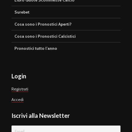
Surebet
Cosa sono i Pronostici Aperti?
Cosa sono i Pronostici Calcistici
Pronostici tutto l’anno
Login
Registrati
Accedi
Iscrivi alla Newsletter