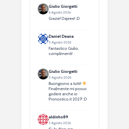
Giulio Giorgetti
6 Agosto 2026
Grazie! Dajeee! :D
Daniel Deana
5 Agosto 2026
Fantastico Giulio,
complimenti!
Giulio Giorgetti
5 Agosto 2026
Buongiorno a tutti!
Finalmente mi posso
godere anche io
Pronostico.it 2027! :D
aldinho89
3 Agosto 2026
Si, 1x. Non ero