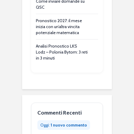
Come inviare domande su
QSC
Pronostico 2027: il mese
inizia con un’altra vincita
potenziale matematica
Analisi Pronostico LKS
Lodz – Polonia Bytom: 3 reti
in 3 minuti
Commenti Recenti
Oggi:
1 nuovo commento