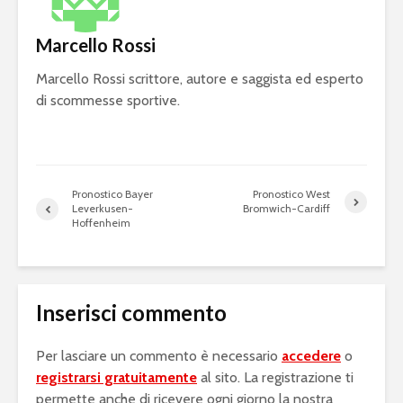
Marcello Rossi
Marcello Rossi scrittore, autore e saggista ed esperto
di scommesse sportive.
Pronostico Bayer
Pronostico West
Leverkusen-
Bromwich-Cardiff
Hoffenheim
Inserisci commento
Per lasciare un commento è necessario
accedere
o
registrarsi gratuitamente
al sito. La registrazione ti
permette anche di ricevere ogni giorno la nostra