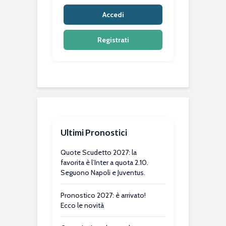
Accedi
Registrati
Ultimi Pronostici
Quote Scudetto 2027: la
favorita è l’Inter a quota 2.10.
Seguono Napoli e Juventus.
Pronostico 2027: è arrivato!
Ecco le novità