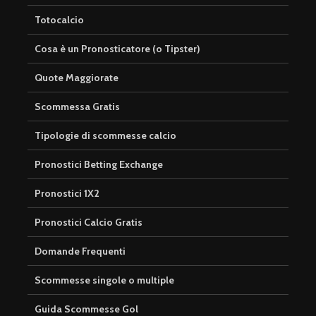
Totocalcio
Cosa è un Pronosticatore (o Tipster)
Quote Maggiorate
Scommessa Gratis
Tipologie di scommesse calcio
Pronostici Betting Exchange
Pronostici 1X2
Pronostici Calcio Gratis
Domande Frequenti
Scommesse singole o multiple
Guida Scommesse Gol