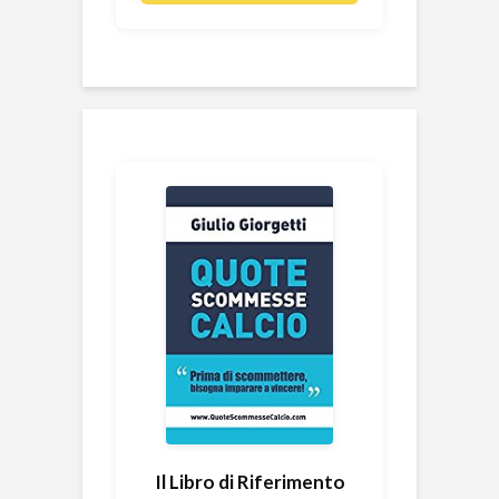
Il Libro di Riferimento