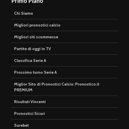
Primo Piano
Chi Siamo
Migliori pronostici calcio
Migliori siti scommesse
Partite di oggi in TV
Classifica Serie A
Prossimo turno Serie A
Miglior Sito di Pronostici Calcio: Pronostico.it
PREMIUM
Risultati Vincenti
Pronostici Sicuri
Surebet