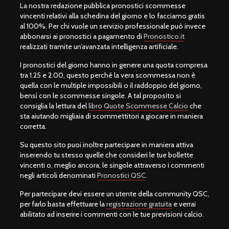
La nostra redazione pubblica pronostici scommesse
vincenti relativi alla schedina del giorno e lo facciamo gratis
al 100%. Per chi vuole un servizio professionale può invece
abbonarsi ai pronostici a pagamento di
Pronostico.it
realizzati tramite un’avanzata intelligenza artificiale.
I pronostici del giorno hanno in genere una quota compresa
tra 1.25 e 2.00, questo perché la vera scommessa non è
quella con le multiple impossibili o il raddoppio del giorno,
bensì con le scommesse singole. A tal proposito si
consiglia la lettura del
libro Quote Scommesse Calcio
che
sta aiutando migliaia di scommettitori a giocare in maniera
corretta.
Su questo sito puoi inoltre partecipare in maniera attiva
inserendo tu stesso quelle che consideri le tue bollette
vincenti o, meglio ancora, le singole attraverso i commenti
negli articoli denominati
Pronostici QSC
.
Per partecipare devi essere un utente della community QSC,
per farlo basta effettuare la
registrazione gratuita
e verrai
abilitato ad inserire i commenti con le tue previsioni calcio.