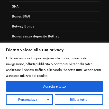
SNAI
Bonus SNAI
Betway Bonus
Bonus senza deposito Betflag
Betway Senza Deposito
Diamo valore alla tua privacy
Nuovo Bonus Scommesse
Utilizziamo i cookie per migliorare la tua esperienza di
navigazione, offrirti pubblicità o contenuti personalizzati e
Bonus Scommesse Sisal
analizzare il nostro traffico. Cliccando “Accetta tutti”, acconsenti
al nostro utilizzo dei cookie.
Totocalcio
Accettare tutto
Bookmaker Totocalcio
Personalizza
Rifiuta tutto
Totocalcio Sisal