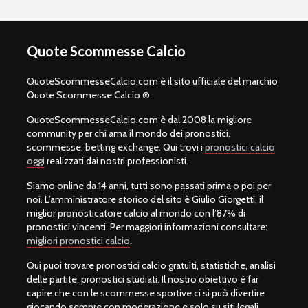
Quote Scommesse Calcio
QuoteScommesseCalcio.com è il sito ufficiale del marchio
Quote Scommesse Calcio ®.
QuoteScommesseCalcio.com è dal 2008 la migliore
community per chi ama il mondo dei pronostici,
scommesse, betting exchange. Qui trovi i
pronostici calcio
oggi
realizzati dai nostri professionisti.
Siamo online da 14 anni, tutti sono passati prima o poi per
noi. L’amministratore storico del sito è Giulio Giorgetti, il
miglior pronosticatore calcio al mondo con l’87% di
pronostici vincenti. Per maggiori informazioni consultare:
migliori pronostici calcio
.
Qui puoi trovare pronostici calcio gratuiti, statistiche, analisi
delle partite, pronostici studiati. Il nostro obiettivo è far
capire che con le scommesse sportive ci si può divertire
giocando sempre con moderazione e solo su siti legali