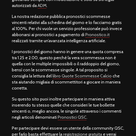
autorizzati da
ADM
.
La nostra redazione pubblica pronostici scommesse
vincenti relativi alla schedina del giorno e lo facciamo gratis
al 100%. Per chi vuole un servizio professionale può invece
abbonarsi ai pronostici a pagamento di
Pronostico.it
realizzati tramite un’avanzata intelligenza artificiale.
I pronostici del giorno hanno in genere una quota compresa
tra 1.25 e 2.00, questo perché la vera scommessa non è
quella con le multiple impossibili o il raddoppio del giorno,
bensì con le scommesse singole. A tal proposito si
consiglia la lettura del
libro Quote Scommesse Calcio
che
sta aiutando migliaia di scommettitori a giocare in maniera
corretta.
Su questo sito puoi inoltre partecipare in maniera attiva
inserendo tu stesso quelle che consideri le tue bollette
vincenti o, meglio ancora, le singole attraverso i commenti
negli articoli denominati
Pronostici QSC
.
Per partecipare devi essere un utente della community QSC,
per farlo basta effettuare la
registrazione gratuita
e verrai