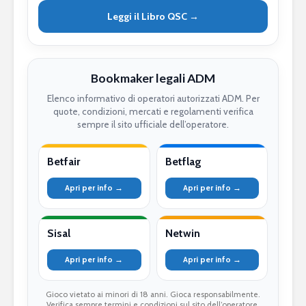
Leggi il Libro QSC →
Bookmaker legali ADM
Elenco informativo di operatori autorizzati ADM. Per
quote, condizioni, mercati e regolamenti verifica
sempre il sito ufficiale dell’operatore.
Betfair
Betflag
Apri per info →
Apri per info →
Sisal
Netwin
Apri per info →
Apri per info →
Gioco vietato ai minori di 18 anni. Gioca responsabilmente.
Verifica sempre termini e condizioni sul sito dell’operatore.