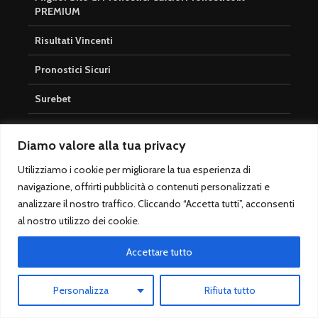
PREMIUM
Risultati Vincenti
Pronostici Sicuri
Surebet
Totocalcio
Diamo valore alla tua privacy
Cosa è un Pronosticatore (o Tipster)
Utilizziamo i cookie per migliorare la tua esperienza di
Quote Maggiorate
navigazione, offrirti pubblicità o contenuti personalizzati e
analizzare il nostro traffico. Cliccando “Accetta tutti”, acconsenti
Scommessa Gratis
al nostro utilizzo dei cookie.
Tipologie di scommesse calcio
Accettare tutto
Pronostici Betting Exchange
Personalizza
Rifiuta tutto
Pronostici 1X2