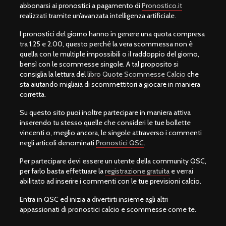
abbonarsi ai pronostici a pagamento di
Pronostico.it
realizzati tramite un’avanzata intelligenza artificiale.
I pronostici del giorno hanno in genere una quota compresa
tra 1.25 e 2.00, questo perché la vera scommessa non è
quella con le multiple impossibili o il raddoppio del giorno,
bensì con le scommesse singole. A tal proposito si
consiglia la lettura del
libro Quote Scommesse Calcio
che
sta aiutando migliaia di scommettitori a giocare in maniera
corretta.
Su questo sito puoi inoltre partecipare in maniera attiva
inserendo tu stesso quelle che consideri le tue bollette
vincenti o, meglio ancora, le singole attraverso i commenti
negli articoli denominati
Pronostici QSC
.
Per partecipare devi essere un utente della community QSC,
per farlo basta effettuare la
registrazione gratuita
e verrai
abilitato ad inserire i commenti con le tue previsioni calcio.
Entra in QSC ed inizia a divertirti insieme agli altri
appassionati di pronostici calcio e scommesse come te.