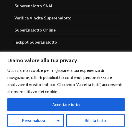
Superenalotto SNAI
Verifica Vincita Superenalotto
SuperEnalotto Online
Jackpot SuperEnalotto
Domande frequenti SuperEnalotto
Diamo valore alla tua privacy
Utilizziamo i cookie per migliorare la tua esperienza di
Rapidi
navigazione, offrirti pubblicità o contenuti personalizzati e
analizzare il nostro traffico. Cliccando “Accetta tutti”, acconsenti
Scommesse Sportive
al nostro utilizzo dei cookie.
Serie A
Accettare tutto
Champions League
Personalizza
Rifiuta tutto
Migliori pronostici calcio