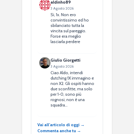
aldinho89
3 Agosto 2026
Si, 1x. Non ero
convintissimo ed ho
sbilanciato tutta la
vincita sul pareggio.
Forse era meglio
lasciarla perdere
Giulio Giorgetti
3 Agosto 2026
Ciao Aldo, intendi
dutching 1X immagino e
non X2. Gli ospiti hanno
due sconfitte, ma solo
per 1-0, sono più
rognosi, non è una
squadra…
Vai all’articolo di oggi →
Commenta anche tu →