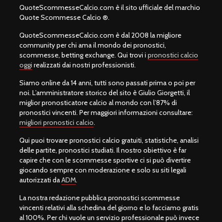
QuoteScommesseCalcio.com è il sito ufficiale del marchio
Quote Scommesse Calcio ®.
QuoteScommesseCalcio.com è dal 2008 la migliore
community per chi ama il mondo dei pronostici,
scommesse, betting exchange. Qui trovi i
pronostici calcio
oggi
realizzati dai nostri professionisti.
Siamo online da 14 anni, tutti sono passati prima o poi per
noi. L’amministratore storico del sito è Giulio Giorgetti, il
miglior pronosticatore calcio al mondo con l’87% di
pronostici vincenti. Per maggiori informazioni consultare:
migliori pronostici calcio
.
Qui puoi trovare pronostici calcio gratuiti, statistiche, analisi
delle partite, pronostici studiati. Il nostro obiettivo è far
capire che con le scommesse sportive ci si può divertire
giocando sempre con moderazione e solo su siti legali
autorizzati da
ADM
.
La nostra redazione pubblica pronostici scommesse
vincenti relativi alla schedina del giorno e lo facciamo gratis
al 100%. Per chi vuole un servizio professionale può invece