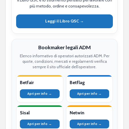
più metodo, ordine e consapevolezza.
Leggi il Libro QSC →
Bookmaker legali ADM
Elenco informativo di operatori autorizzati ADM. Per
quote, condizioni, mercati e regolamenti verifica
sempre il sito ufficiale dell’operatore.
Betfair
Betflag
Apri per info →
Apri per info →
Sisal
Netwin
Apri per info →
Apri per info →