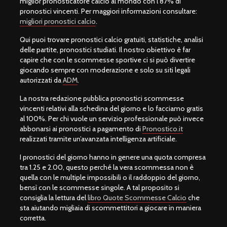
miglior pronosticatore calcio al mondo con l’87% di
pronostici vincenti. Per maggiori informazioni consultare:
migliori pronostici calcio
.
Qui puoi trovare pronostici calcio gratuiti, statistiche, analisi
delle partite, pronostici studiati. Il nostro obiettivo è far
capire che con le scommesse sportive ci si può divertire
giocando sempre con moderazione e solo su siti legali
autorizzati da
ADM
.
La nostra redazione pubblica pronostici scommesse
vincenti relativi alla schedina del giorno e lo facciamo gratis
al 100%. Per chi vuole un servizio professionale può invece
abbonarsi ai pronostici a pagamento di
Pronostico.it
realizzati tramite un’avanzata intelligenza artificiale.
I pronostici del giorno hanno in genere una quota compresa
tra 1.25 e 2.00, questo perché la vera scommessa non è
quella con le multiple impossibili o il raddoppio del giorno,
bensì con le scommesse singole. A tal proposito si
consiglia la lettura del
libro Quote Scommesse Calcio
che
sta aiutando migliaia di scommettitori a giocare in maniera
corretta.