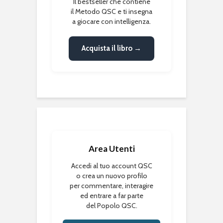
Il bestseller che contiene
il Metodo QSC e ti insegna
a giocare con intelligenza.
Acquista il libro →
Area Utenti
Accedi al tuo account QSC
o crea un nuovo profilo
per commentare, interagire
ed entrare a far parte
del Popolo QSC.