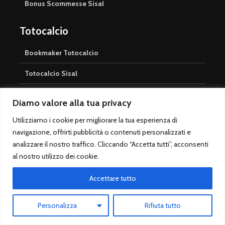
Bonus Scommesse Sisal
Totocalcio
Bookmaker Totocalcio
Totocalcio Sisal
Jackpot Totocalcio
Diamo valore alla tua privacy
Pronostici Totocalcio
Utilizziamo i cookie per migliorare la tua esperienza di
navigazione, offrirti pubblicità o contenuti personalizzati e
Prossima Schedina Totocalcio
analizzare il nostro traffico. Cliccando “Accetta tutti”, acconsenti
Risultati Totocalcio
al nostro utilizzo dei cookie.
Accettare tutto
Casinò
Casinò Online
Personalizza
Rifiuta tutto