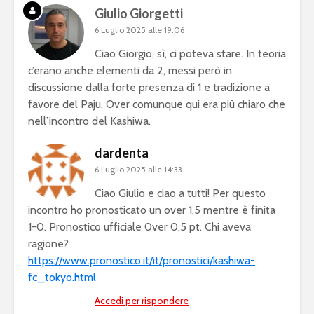
Giulio Giorgetti
6 Luglio 2025 alle 19:06
Ciao Giorgio, sì, ci poteva stare. In teoria
c’erano anche elementi da 2, messi però in
discussione dalla forte presenza di 1 e tradizione a
favore del Paju. Over comunque qui era più chiaro che
nell’incontro del Kashiwa.
dardenta
6 Luglio 2025 alle 14:33
Ciao Giulio e ciao a tutti! Per questo
incontro ho pronosticato un over 1,5 mentre è finita
1-0. Pronostico ufficiale 0ver 0,5 pt. Chi aveva
ragione?
https://www.pronostico.it/it/pronostici/kashiwa-
fc_tokyo.html
Accedi per rispondere