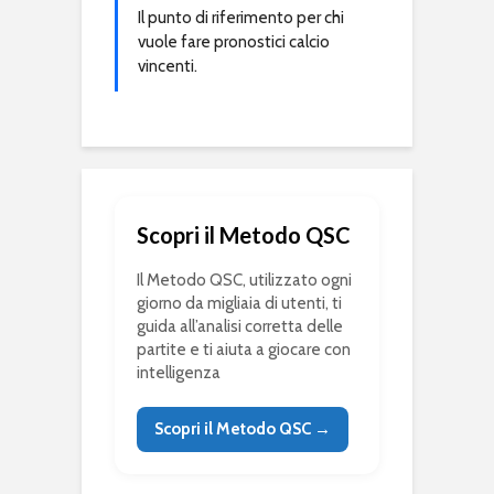
Il punto di riferimento per chi
vuole fare pronostici calcio
vincenti.
Scopri il Metodo QSC
Il Metodo QSC, utilizzato ogni
giorno da migliaia di utenti, ti
guida all’analisi corretta delle
partite e ti aiuta a giocare con
intelligenza
Scopri il Metodo QSC →