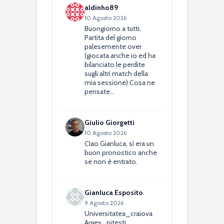
aldinho89
10 Agosto 2026
Buongiorno a tutti,
Partita del giorno
palesemente over
(giocata anche io ed ha
bilanciato le perdite
sugli altri match della
mia sessione) Cosa ne
pensate…
Giulio Giorgetti
10 Agosto 2026
CIao Gianluca, sì era un
buon pronostico anche
se non è entrato.
Gianluca Esposito
9 Agosto 2026
Universitatea_craiova
Arges_pitesti