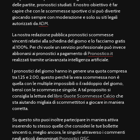
delle partite, pronostici studiati. Il nostro obiettivo è far
capire che con le scommesse sportive ci si può divertire
giocando sempre con moderazione e solo su siti legali
autorizzati da
ADM
.
La nostra redazione pubblica pronostici scommesse
vincenti relativi alla schedina del giorno e lo facciamo gratis
al 100%. Per chi vuole un servizio professionale può invece
abbonarsi ai pronostici a pagamento di
Pronostico.it
realizzati tramite un’avanzata intelligenza artificiale.
I pronostici del giorno hanno in genere una quota compresa
tra 1.25 e 2.00, questo perché la vera scommessa non è
quella con le multiple impossibili o il raddoppio del giorno,
bensì con le scommesse singole. A tal proposito si
consiglia la lettura del
libro Quote Scommesse Calcio
che
sta aiutando migliaia di scommettitori a giocare in maniera
corretta.
Su questo sito puoi inoltre partecipare in maniera attiva
inserendo tu stesso quelle che consideri le tue bollette
vincenti o, meglio ancora, le singole attraverso i commenti
negli articoli denominati
Pronostici QSC
.