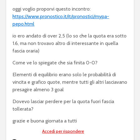
oggi voglio proporvi questo incontro:
https://www.pronostico.it/it/pronostici/mypa-
pepo.html
io ero andato di over 2,5 (lo so che la quota era sotto
1.6, ma non trovavo altro di interessante in quella
fascia oraria)
Come ve lo spiegate che sia finita 0-0?
Elementi di equilibrio erano solo le probabilità di
vincita e grafico quote, mentre tutti gli altri lasciavano
presagire almeno 3 goal
Dovevo lasciar perdere per la quota fuori fascia
tollerata?
grazie e buona giornata a tutti
Accedi per rispondere