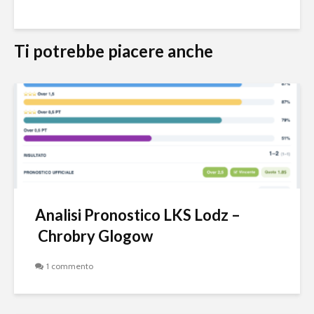
Ti potrebbe piacere anche
Analisi Pronostico LKS Lodz –
Chrobry Glogow
1 commento