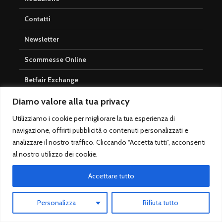
Contatti
Newsletter
Scommesse Online
Betfair Exchange
Trading Sportivo
Diamo valore alla tua privacy
Utilizziamo i cookie per migliorare la tua esperienza di
Sisal Scommesse
navigazione, offrirti pubblicità o contenuti personalizzati e
Scommesse SNAI Race
analizzare il nostro traffico. Cliccando “Accetta tutti”, acconsenti
al nostro utilizzo dei cookie.
Metodi di pagamento
Accettare tutto
Matched Betting: critiche e opinioni
Draw No Bet o rimborso con pareggio
Personalizza
Rifiuta tutto
Betfair recensioni