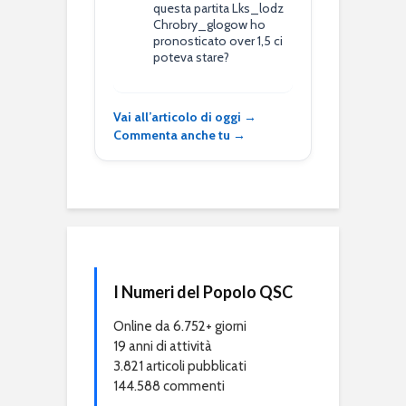
questa partita Lks_lodz
Chrobry_glogow ho
pronosticato over 1,5 ci
poteva stare?
Vai all’articolo di oggi →
Commenta anche tu →
I Numeri del Popolo QSC
Online da 6.752+ giorni
19 anni di attività
3.821 articoli pubblicati
144.588 commenti