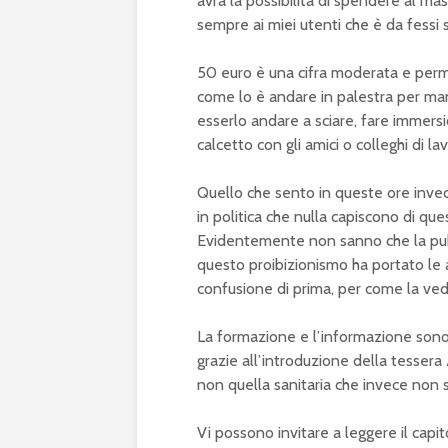
avrà la possibilità di spendere al ma
sempre ai miei utenti che è da fessi 
50 euro è una cifra moderata e perme
come lo è andare in palestra per m
esserlo andare a sciare, fare immers
calcetto con gli amici o colleghi di la
Quello che sento in queste ore invece
in politica che nulla capiscono di que
Evidentemente non sanno che la pubb
questo proibizionismo ha portato le a
confusione di prima, per come la vedo
La formazione e l’informazione sono 
grazie all’introduzione della tess
non quella sanitaria che invece non s
Vi possono invitare a leggere il capit