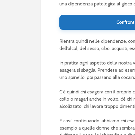
una dipendenza patologica al gioco 
Confront
Rientra quindi nelle dipendenze, come
dell’alcol, del sesso, cibo, acquisti, e
In pratica ogni aspetto della nostra 
esagera si sbaglia. Prendete ad esem
uno spinello, poi passano alla cocain
C’è quindi chi esagera con il proprio
collo o magari anche in volto, c’è ch
alcolizzato, chi lavora troppo diment
E così, continuando, abbiamo chi esag
esempio a quelle donne che sembrano