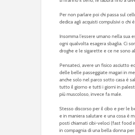
si rifanno il seno, le labbra fino a 
Per non parlare poi chi passa sul cellu
dedica agli acquisti compulsivi o chi
Insomma l’essere umano nella sua es
ogni qualvolta esagera sbaglia. Ci 
droghe e le sigarette e ce ne sono a
Pensateci, avere un fisico asciutto e
delle belle passeggiate magari in me
anche solo nel parco sotto casa è sal
tutto il giorno e tutti i giorni in pale
più muscoloso, invece fa male.
Stesso discorso per il cibo e per le 
e in maniera salutare e una cosa è ma
posti chiamati cibi-veloci (fast food 
in compagnia di una bella donna per 