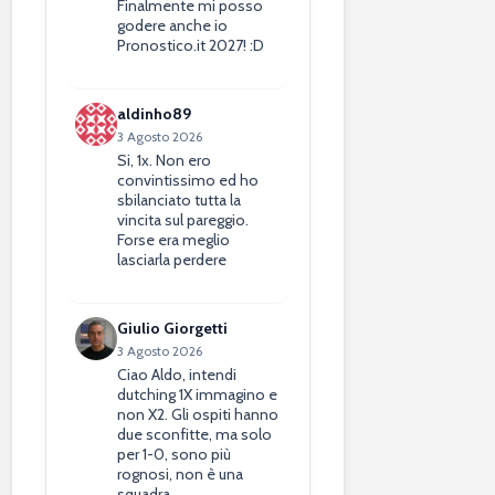
Finalmente mi posso
godere anche io
Pronostico.it 2027! :D
aldinho89
3 Agosto 2026
Si, 1x. Non ero
convintissimo ed ho
sbilanciato tutta la
vincita sul pareggio.
Forse era meglio
lasciarla perdere
Giulio Giorgetti
3 Agosto 2026
Ciao Aldo, intendi
dutching 1X immagino e
non X2. Gli ospiti hanno
due sconfitte, ma solo
per 1-0, sono più
rognosi, non è una
squadra…