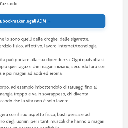
d’azzardo.
a bookmaker legali ADM →
 lo sono quelli delle droghe, delle sigarette,
sercizio fisico, affettivo, lavoro, internet/tecnologia.
vita può portare alla sua dipendenza. Ogni qualvolta si
pio quei ragazzi che magari iniziano, secondo loro con
a e poi magari ad acidi ed eroina.
 corpo, ad esempio imbottendolo di tatuaggi fino al
i mangia troppo e va in sovrappeso, chi diventa
icando che la vita non è solo lavoro.
era con il suo aspetto fisico, basti pensare ad
 degli uomini per i tanti muscoli che hanno o magari