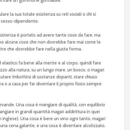
diventare un gommone gonfiabile.
lare la sua totale esistenza su reti sociali o chi si
 è sesso-dipendente.
istenza è portato ad avere tante cose da fare, ma
sono alcune cose che non dovrebbe fare mai come le
ltre che dovrebbe fare nella giusta forma.
d elastico fa bene alla mente e al corpo, quindi fare
zzo alla natura, su un lungo mare, un bosco, o magari
utare Imbottirsi di sostanze dopanti, stare chiuso
stra o a casa per far diventare il proprio fisico sempre
bevande. Una cosa è mangiare di qualità, con equilibrio
ngiare in grandi quantità magari addirittura in quei
in inglese). Una cosa è bere un vino ogni tanto, magari
una cena galante, e una cosa è diventare alcolizzato.