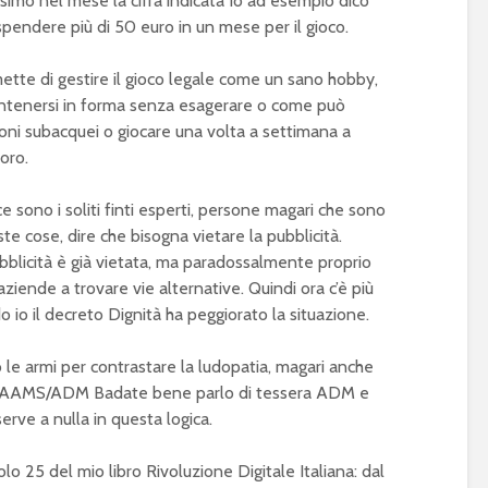
ssimo nel mese la cifra indicata Io ad esempio dico
spendere più di 50 euro in un mese per il gioco.
tte di gestire il gioco legale come un sano hobby,
antenersi in forma senza esagerare o come può
ioni subacquei o giocare una volta a settimana a
voro.
 sono i soliti finti esperti, persone magari che sono
ste cose, dire che bisogna vietare la pubblicità.
licità è già vietata, ma paradossalmente proprio
ziende a trovare vie alternative. Quindi ora c’è più
 io il decreto Dignità ha peggiorato la situazione.
le armi per contrastare la ludopatia, magari anche
era AAMS/ADM Badate bene parlo di tessera ADM e
erve a nulla in questa logica.
olo 25 del mio libro Rivoluzione Digitale Italiana: dal