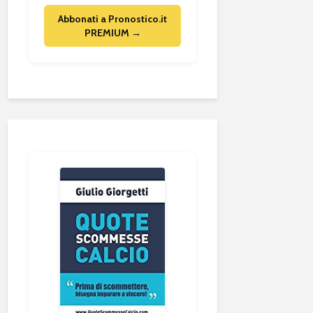
Abbonati a Pronostico.it
PREMIUM →