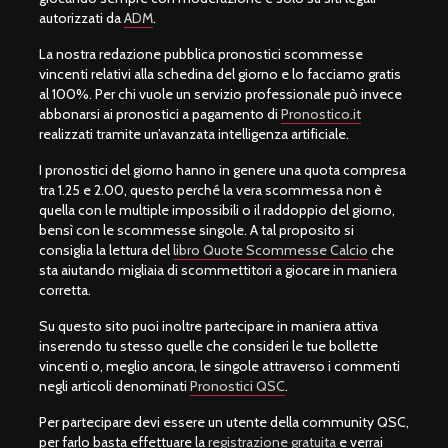
autorizzati da
ADM
.
La nostra redazione pubblica pronostici scommesse
vincenti relativi alla schedina del giorno e lo facciamo gratis
al 100%. Per chi vuole un servizio professionale può invece
abbonarsi ai pronostici a pagamento di
Pronostico.it
realizzati tramite un’avanzata intelligenza artificiale.
I pronostici del giorno hanno in genere una quota compresa
tra 1.25 e 2.00, questo perché la vera scommessa non è
quella con le multiple impossibili o il raddoppio del giorno,
bensì con le scommesse singole. A tal proposito si
consiglia la lettura del
libro Quote Scommesse Calcio
che
sta aiutando migliaia di scommettitori a giocare in maniera
corretta.
Su questo sito puoi inoltre partecipare in maniera attiva
inserendo tu stesso quelle che consideri le tue bollette
vincenti o, meglio ancora, le singole attraverso i commenti
negli articoli denominati
Pronostici QSC
.
Per partecipare devi essere un utente della community QSC,
per farlo basta effettuare la
registrazione gratuita
e verrai