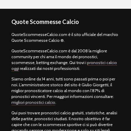
Quote Scommesse Calcio
QuoteScommesseCalcio.com è il sito ufficiale del marchio
Quote Scommesse Calcio ®.
QuoteScommesseCalcio.com è dal 2008 la migliore
community per chi ama il mondo dei pronostici,
scommesse, betting exchange. Qui trovi i
pronostici calcio
oggi
realizzati dai nostri professionisti.
Siamo online da 14 anni, tutti sono passati prima o poi per
noi. L’amministratore storico del sito è Giulio Giorgetti, il
miglior pronosticatore calcio al mondo con l’87% di
pronostici vincenti. Per maggiori informazioni consultare:
migliori pronostici calcio
.
Qui puoi trovare pronostici calcio gratuiti, statistiche, analisi
delle partite, pronostici studiati. Il nostro obiettivo è far
capire che con le scommesse sportive ci si può divertire
giocando sempre con moderazione e solo su siti legali