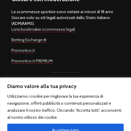
Le scommesse sportive sono vietate ai minori di 18 anni.
Giocare solo su siti legali autorizzati dallo Stato italiano
(ADM/AAMS).
Lista bookmaker scommesse legali
Betting Exchange ®
Pronostico.it
Pronostico.it PREMIUM
Diamo valore alla tua privacy
Copyright © 2008-2026.
Quote Scommesse Calcio
Sito Ufficiale -
Un progetto di
Giulio Giorgetti
. Quote Scommesse Calcio ® è un
Utilizziamo i cookie per migliorare la tua esperienza di
marchio registrato.
navigazione, offrirti pubblicità o contenuti personalizzati e
Quote Scommesse Calcio fornisce pronostici sulle principali
competizioni sportive. Il gioco in Italia è regolamentato dall'Agenzia
analizzare il nostro traffico. Cliccando “Accetta tutti”, acconsenti
Dogane e Monopoli ed è riservato ai maggiori di 18 anni.
al nostro utilizzo dei cookie.
QuoteScommesseCalcio.com - Sfera sas di Marcello Rossi - P.IVA
10917021007 - Via Alessandro Cruto 8, 00146 Roma (RM) – Italia -
Accettare tutto