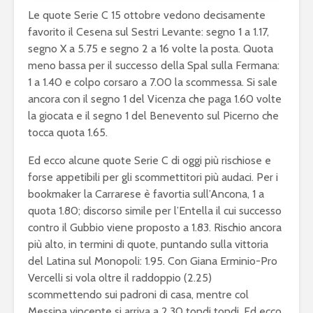
Le quote Serie C 15 ottobre vedono decisamente
favorito il Cesena sul Sestri Levante: segno 1 a 1.17,
segno X a 5.75 e segno 2 a 16 volte la posta. Quota
meno bassa per il successo della Spal sulla Fermana:
1 a 1.40 e colpo corsaro a 7.00 la scommessa. Si sale
ancora con il segno 1 del Vicenza che paga 1.60 volte
la giocata e il segno 1 del Benevento sul Picerno che
tocca quota 1.65.
Ed ecco alcune quote Serie C di oggi più rischiose e
forse appetibili per gli scommettitori più audaci. Per i
bookmaker la Carrarese è favortia sull’Ancona, 1 a
quota 1.80; discorso simile per l’Entella il cui successo
contro il Gubbio viene proposto a 1.83. Rischio ancora
più alto, in termini di quote, puntando sulla vittoria
del Latina sul Monopoli: 1.95. Con Giana Erminio-Pro
Vercelli si vola oltre il raddoppio (2.25)
scommettendo sui padroni di casa, mentre col
Messina vincente si arriva a 2.30 tondi tondi. Ed ecco