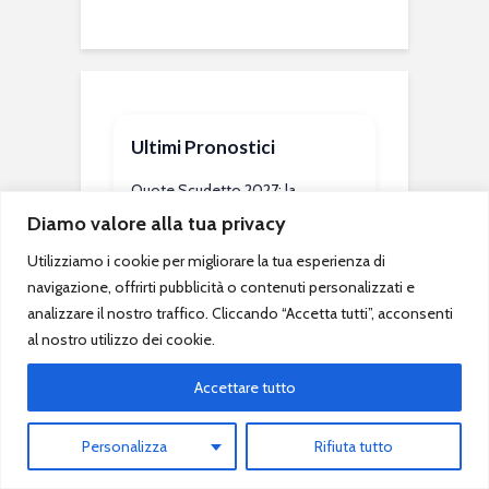
Ultimi Pronostici
Quote Scudetto 2027: la
favorita è l’Inter a quota 2.10.
Diamo valore alla tua privacy
Seguono Napoli e Juventus.
Utilizziamo i cookie per migliorare la tua esperienza di
Pronostico 2027: è arrivato!
navigazione, offrirti pubblicità o contenuti personalizzati e
Ecco le novità
analizzare il nostro traffico. Cliccando “Accetta tutti”, acconsenti
al nostro utilizzo dei cookie.
Come inviare domande su
QSC
Accettare tutto
Pronostico 2027: il mese
Personalizza
Rifiuta tutto
inizia con un’altra vincita
potenziale matematica