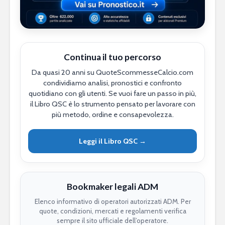
Continua il tuo percorso
Da quasi 20 anni su QuoteScommesseCalcio.com
condividiamo analisi, pronostici e confronto
quotidiano con gli utenti. Se vuoi fare un passo in più,
il Libro QSC è lo strumento pensato per lavorare con
più metodo, ordine e consapevolezza.
Leggi il Libro QSC →
Bookmaker legali ADM
Elenco informativo di operatori autorizzati ADM. Per
quote, condizioni, mercati e regolamenti verifica
sempre il sito ufficiale dell’operatore.