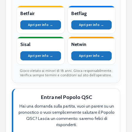
Betfair
Betflag
Apri per info →
Apri per info →
Sisal
Netwin
Apri per info →
Apri per info →
Gioco vietato ai minori di 18 anni. Gioca responsabilmente.
Verifica sempre termini e condizioni sul sito dell’operatore.
Entra nel Popolo QSC
Hai una domanda sulla partita, vuoi un parere su un
pronostico o vuoi semplicemente salutare il Popolo
QSC? Lascia un commento: saremo felici di
risponderti.