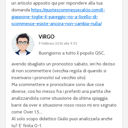
un articolo apposito qui per rispondere alla tua
domanda
https://quotescommessecalcio.com/il-
giappone-toglie-il-pareggio-no-a-livello-di-
scommesse-esiste-ancora-non-cambia-nulla/
ViRGO
9 Febbraio 2026 alle 9:55
Buongiorno a tutto il popolo QSC,
avendo sbagliato un pronostico sabato, ieri ho deciso
di non scommettere (vecchia regola di quando si
inserivano i pronostici sul vecchio sito).
Ma scommettere e pronosticare sono due cose
diverse, cosi ho messo fra i preferiti una partita che
analizzandola come situazione da ultima spiaggia,
barre da over e situazione rosso rosso mi ero segnato
come Over 1,5….
Al solo scopo didattico Giulio puoi analizzarla anche
tu? E’ finita 0-1.