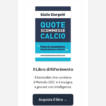
Il Libro di Riferimento
Il bestseller che contiene
il Metodo QSC e ti insegna
a giocare con intelligenza.
Acquista il libro →