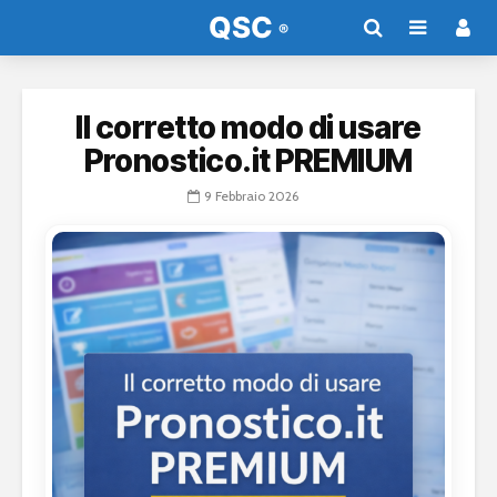
Il corretto modo di usare
Pronostico.it PREMIUM
9 Febbraio 2026