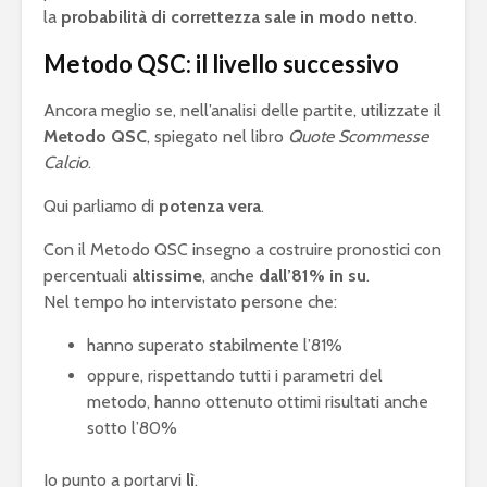
la
probabilità di correttezza sale in modo netto
.
Metodo QSC: il livello successivo
Ancora meglio se, nell’analisi delle partite, utilizzate il
Metodo QSC
, spiegato nel libro
Quote Scommesse
Calcio
.
Qui parliamo di
potenza vera
.
Con il Metodo QSC insegno a costruire pronostici con
percentuali
altissime
, anche
dall’81% in su
.
Nel tempo ho intervistato persone che:
hanno superato stabilmente l’81%
oppure, rispettando tutti i parametri del
metodo, hanno ottenuto ottimi risultati anche
sotto l’80%
Io punto a portarvi
lì
.