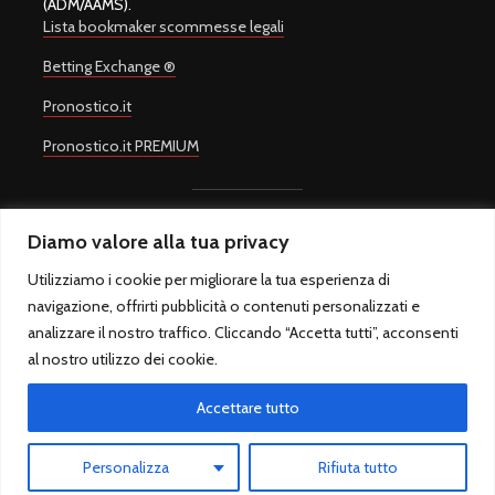
(ADM/AAMS).
Lista bookmaker scommesse legali
Betting Exchange ®
Pronostico.it
Pronostico.it PREMIUM
Diamo valore alla tua privacy
Copyright © 2008-2026.
Quote Scommesse Calcio
Sito Ufficiale -
Un progetto di
Giulio Giorgetti
. Quote Scommesse Calcio ® è un
Utilizziamo i cookie per migliorare la tua esperienza di
marchio registrato.
navigazione, offrirti pubblicità o contenuti personalizzati e
Quote Scommesse Calcio fornisce pronostici sulle principali
competizioni sportive. Il gioco in Italia è regolamentato dall'Agenzia
analizzare il nostro traffico. Cliccando “Accetta tutti”, acconsenti
Dogane e Monopoli ed è riservato ai maggiori di 18 anni.
al nostro utilizzo dei cookie.
QuoteScommesseCalcio.com - Sfera sas di Marcello Rossi - P.IVA
10917021007 - Via Alessandro Cruto 8, 00146 Roma (RM) – Italia -
Accettare tutto
Tel. 06/5583920 - info@quotescommessecalcio.com -
Privacy
Policy
-
Cookie Policy
-
Twitter
-
Google News
-
Chi Siamo
-
Redazione
-
Contatti
Personalizza
Rifiuta tutto