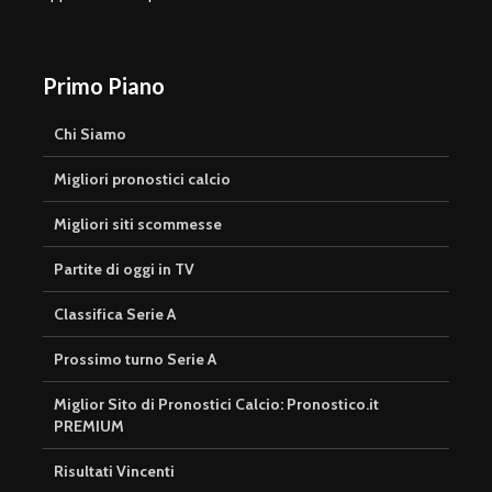
Primo Piano
Chi Siamo
Migliori pronostici calcio
Migliori siti scommesse
Partite di oggi in TV
Classifica Serie A
Prossimo turno Serie A
Miglior Sito di Pronostici Calcio: Pronostico.it
PREMIUM
Risultati Vincenti