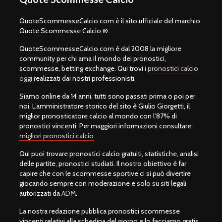
QuoteScommesseCalcio.com è il sito ufficiale del marchio
Quote Scommesse Calcio ®.
QuoteScommesseCalcio.com è dal 2008 la migliore
community per chi ama il mondo dei pronostici,
scommesse, betting exchange. Qui trovi i
pronostici calcio
oggi
realizzati dai nostri professionisti.
Siamo online da 14 anni, tutti sono passati prima o poi per
noi. L’amministratore storico del sito è Giulio Giorgetti, il
miglior pronosticatore calcio al mondo con l’87% di
pronostici vincenti. Per maggiori informazioni consultare:
migliori pronostici calcio
.
Qui puoi trovare pronostici calcio gratuiti, statistiche, analisi
delle partite, pronostici studiati. Il nostro obiettivo è far
capire che con le scommesse sportive ci si può divertire
giocando sempre con moderazione e solo su siti legali
autorizzati da
ADM
.
La nostra redazione pubblica pronostici scommesse
vincenti relativi alla schedina del giorno e lo facciamo gratis