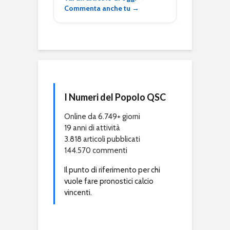
Commenta anche tu →
I Numeri del Popolo QSC
Online da 6.749+ giorni
19 anni di attività
3.818 articoli pubblicati
144.570 commenti
Il punto di riferimento per chi
vuole fare pronostici calcio
vincenti.