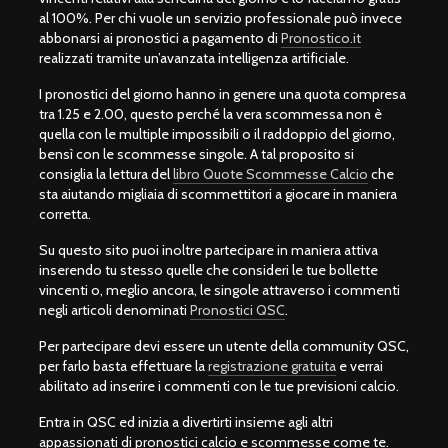
al 100%. Per chi vuole un servizio professionale può invece
abbonarsi ai pronostici a pagamento di
Pronostico.it
realizzati tramite un’avanzata intelligenza artificiale.
I pronostici del giorno hanno in genere una quota compresa
tra 1.25 e 2.00, questo perché la vera scommessa non è
quella con le multiple impossibili o il raddoppio del giorno,
bensì con le scommesse singole. A tal proposito si
consiglia la lettura del
libro Quote Scommesse Calcio
che
sta aiutando migliaia di scommettitori a giocare in maniera
corretta.
Su questo sito puoi inoltre partecipare in maniera attiva
inserendo tu stesso quelle che consideri le tue bollette
vincenti o, meglio ancora, le singole attraverso i commenti
negli articoli denominati
Pronostici QSC
.
Per partecipare devi essere un utente della community QSC,
per farlo basta effettuare la
registrazione gratuita
e verrai
abilitato ad inserire i commenti con le tue previsioni calcio.
Entra in QSC ed inizia a divertirti insieme agli altri
appassionati di pronostici calcio e scommesse come te.