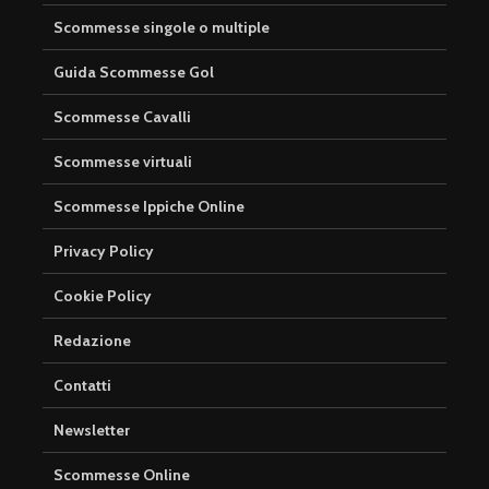
Scommesse singole o multiple
Guida Scommesse Gol
Scommesse Cavalli
Scommesse virtuali
Scommesse Ippiche Online
Privacy Policy
Cookie Policy
Redazione
Contatti
Newsletter
Scommesse Online