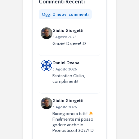
Commenti Recenti
Oggi:
0 nuovi commenti
Giulio Giorgetti
6 Agosto 2026
Grazie! Dajeee! :D
Daniel Deana
5 Agosto 2026
Fantastico Giulio,
complimenti!
Giulio Giorgetti
5 Agosto 2026
Buongiorno a tutti!
Finalmente mi posso
godere anche io
Pronostico.it 2027! :D