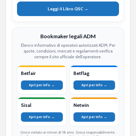
Leggi il Libro QSC →
Bookmaker legali ADM
Elenco informativo di operatori autorizzati ADM. Per
quote, condizioni, mercati e regolamenti verifica
sempre il sito ufficiale dell’operatore.
Betfair
Betflag
Apri per info →
Apri per info →
Sisal
Netwin
Apri per info →
Apri per info →
Gioco vietato ai minori di 18 anni. Gioca responsabilmente.