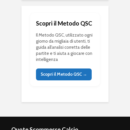
Scopri il Metodo QSC
Il Metodo QSC, utilizzato ogni
giorno da migliaia di utenti, ti
guida all’analisi corretta delle
partite e ti aiuta a giocare con
intelligenza
Scopri il Metodo QSC →
Quote Scommesse Calcio