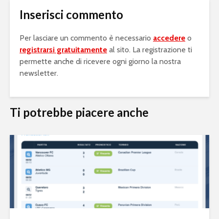
Inserisci commento
Per lasciare un commento è necessario
accedere
o
registrarsi gratuitamente
al sito. La registrazione ti
permette anche di ricevere ogni giorno la nostra
newsletter.
Ti potrebbe piacere anche