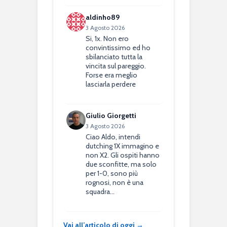
aldinho89
3 Agosto 2026
Si, 1x. Non ero
convintissimo ed ho
sbilanciato tutta la
vincita sul pareggio.
Forse era meglio
lasciarla perdere
Giulio Giorgetti
3 Agosto 2026
Ciao Aldo, intendi
dutching 1X immagino e
non X2. Gli ospiti hanno
due sconfitte, ma solo
per 1-0, sono più
rognosi, non è una
squadra…
Vai all’articolo di oggi →