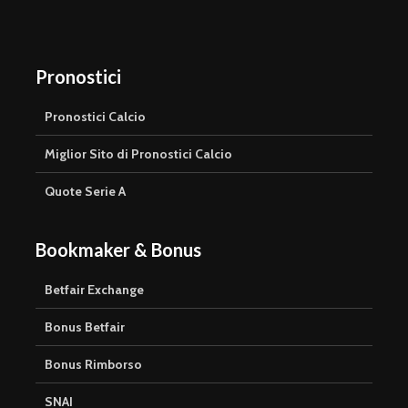
Pronostici
Pronostici Calcio
Miglior Sito di Pronostici Calcio
Quote Serie A
Bookmaker & Bonus
Betfair Exchange
Bonus Betfair
Bonus Rimborso
SNAI