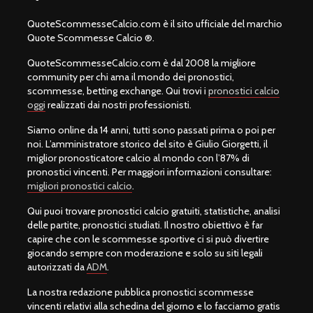
QuoteScommesseCalcio.com è il sito ufficiale del marchio
Quote Scommesse Calcio ®.
QuoteScommesseCalcio.com è dal 2008 la migliore
community per chi ama il mondo dei pronostici,
scommesse, betting exchange. Qui trovi i
pronostici calcio
oggi
realizzati dai nostri professionisti.
Siamo online da 14 anni, tutti sono passati prima o poi per
noi. L’amministratore storico del sito è Giulio Giorgetti, il
miglior pronosticatore calcio al mondo con l’87% di
pronostici vincenti. Per maggiori informazioni consultare:
migliori pronostici calcio
.
Qui puoi trovare pronostici calcio gratuiti, statistiche, analisi
delle partite, pronostici studiati. Il nostro obiettivo è far
capire che con le scommesse sportive ci si può divertire
giocando sempre con moderazione e solo su siti legali
autorizzati da
ADM
.
La nostra redazione pubblica pronostici scommesse
vincenti relativi alla schedina del giorno e lo facciamo gratis