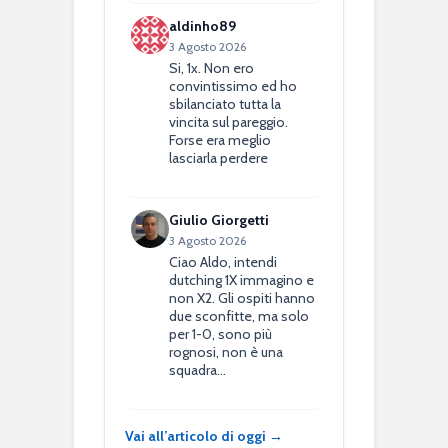
aldinho89
3 Agosto 2026
Si, 1x. Non ero
convintissimo ed ho
sbilanciato tutta la
vincita sul pareggio.
Forse era meglio
lasciarla perdere
Giulio Giorgetti
3 Agosto 2026
Ciao Aldo, intendi
dutching 1X immagino e
non X2. Gli ospiti hanno
due sconfitte, ma solo
per 1-0, sono più
rognosi, non è una
squadra…
Vai all’articolo di oggi →