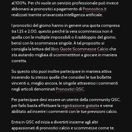
al 100%. Per chi vuole un servizio professionale può invece
abbonarsi ai pronostici a pagamento di
Pronostico.it
realizzati tramite un’avanzata intelligenza artificiale.
I pronostici del giorno hanno in genere una quota compresa
tra 1.25 e 2.00, questo perché la vera scommessa non è
quella con le multiple impossibili o il raddoppio del giorno,
bensì con le scommesse singole. A tal proposito si
consiglia la lettura del
libro Quote Scommesse Calcio
che
sta aiutando migliaia di scommettitori a giocare in maniera
corretta.
Su questo sito puoi inoltre partecipare in maniera attiva
inserendo tu stesso quelle che consideri le tue bollette
vincenti o, meglio ancora, le singole attraverso i commenti
negli articoli denominati
Pronostici QSC
.
Per partecipare devi essere un utente della community QSC,
per farlo basta effettuare la
registrazione gratuita
e verrai
abilitato ad inserire i commenti con le tue previsioni calcio.
Entra in QSC ed inizia a divertirti insieme agli altri
appassionati di pronostici calcio e scommesse come te.