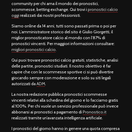
community per chi ama il mondo dei pronostici,
scommesse, betting exchange. Qui trovi i
pronostici calcio
oggi
realizzati dai nostri professionisti.
Siamo online da 14 anni, tutti sono passati prima o poi per
noi. L’amministratore storico del sito è Giulio Giorgetti, il
miglior pronosticatore calcio al mondo con l’87% di
pronostici vincenti. Per maggiori informazioni consultare:
migliori pronostici calcio
.
Qui puoi trovare pronostici calcio gratuiti, statistiche, analisi
delle partite, pronostici studiati. Il nostro obiettivo è far
capire che con le scommesse sportive ci si può divertire
giocando sempre con moderazione e solo su siti legali
autorizzati da
ADM
.
La nostra redazione pubblica pronostici scommesse
vincenti relativi alla schedina del giorno e lo facciamo gratis
al 100%. Per chi vuole un servizio professionale può invece
abbonarsi ai pronostici a pagamento di
Pronostico.it
realizzati tramite un’avanzata intelligenza artificiale.
I pronostici del giorno hanno in genere una quota compresa