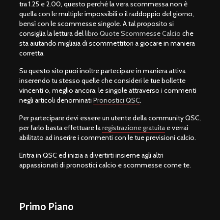
tra 1.25 e 2.00, questo perché la vera scommessa non è
quella con le multiple impossibili o il raddoppio del giorno,
bensì con le scommesse singole. A tal proposito si
consiglia la lettura del
libro Quote Scommesse Calcio
che
sta aiutando migliaia di scommettitori a giocare in maniera
corretta.
Su questo sito puoi inoltre partecipare in maniera attiva
inserendo tu stesso quelle che consideri le tue bollette
vincenti o, meglio ancora, le singole attraverso i commenti
negli articoli denominati
Pronostici QSC
.
Per partecipare devi essere un utente della community QSC,
per farlo basta effettuare la
registrazione gratuita
e verrai
abilitato ad inserire i commenti con le tue previsioni calcio.
Entra in QSC ed inizia a divertirti insieme agli altri
appassionati di pronostici calcio e scommesse come te.
Primo Piano