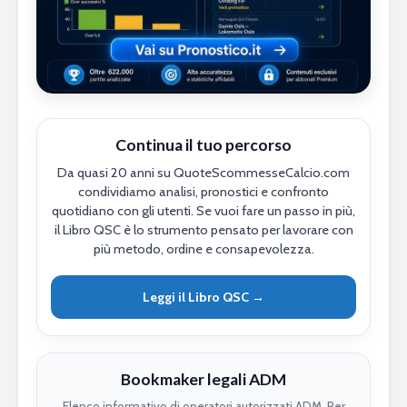
Continua il tuo percorso
Da quasi 20 anni su QuoteScommesseCalcio.com
condividiamo analisi, pronostici e confronto
quotidiano con gli utenti. Se vuoi fare un passo in più,
il Libro QSC è lo strumento pensato per lavorare con
più metodo, ordine e consapevolezza.
Leggi il Libro QSC →
Bookmaker legali ADM
Elenco informativo di operatori autorizzati ADM. Per