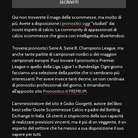
Qui non troverete il mago delle scommesse, ma molto di
più. Avete a disposizione i
pronostici oggi
"studiati" dai
nostri esperti di calcio. La community di appassionati di
calcio scommesse che gioca con intelligenza, divertendosi.
Troverai pronostici Serie A, Serie B, Champions League, ma
anche tante partite di campionati nordici o dei maggiori
campionati europei. Puoi trovare il pronostico Premier
League o quello della Liga, Ligue 1 o Bundesliga. Ogni giorno
facciamo una selezione della partite che ci sembrano più
interessanti. Per avere invece tanti decine, se non centinaia
di pronostici professionali del giorno, ti rimandiamo
all'apposito sito
Pronostico.it PREMIUM
.
L'amministratore del sito è Giulio Giorgetti, autore del libro
best seller Quote Scommesse Calcio e padre del Betting
Exchange in Italia. Gli utenti si stupiscono della sua capacità
di realizzare previsioni vincenti, ma è più di un veggente, è un
esperto del settore che ha messo a sua disposizione il suo
sapere per tutti.