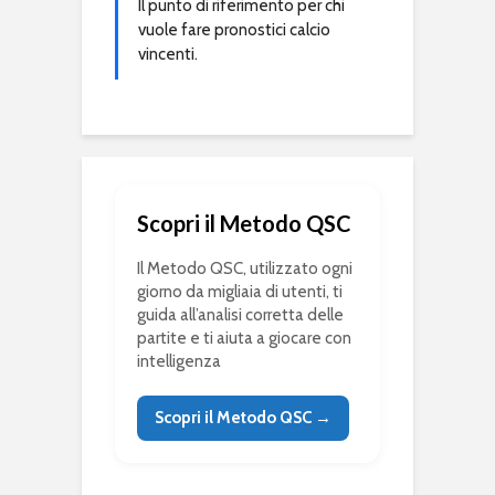
Il punto di riferimento per chi
vuole fare pronostici calcio
vincenti.
Scopri il Metodo QSC
Il Metodo QSC, utilizzato ogni
giorno da migliaia di utenti, ti
guida all’analisi corretta delle
partite e ti aiuta a giocare con
intelligenza
Scopri il Metodo QSC →