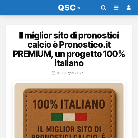
Il miglior sito di pronostici
calcio è Pronostico.it
PREMIUM, un progetto 100%
italiano
28 Giugno 2025