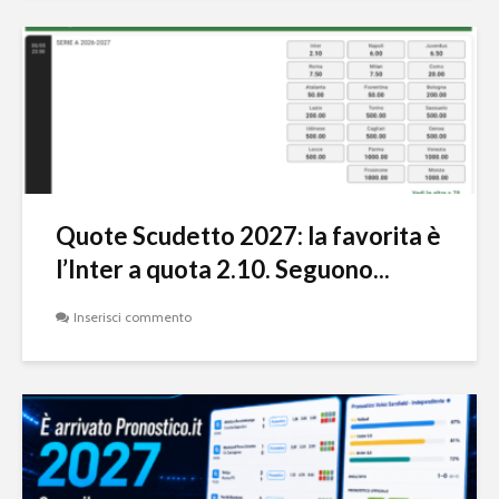
Quote Scudetto 2027: la favorita è
l’Inter a quota 2.10. Seguono...
Inserisci commento