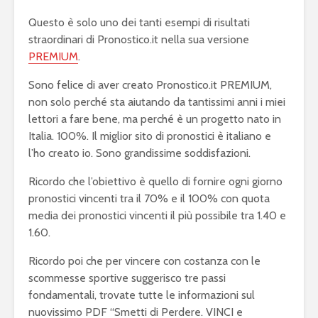
Questo è solo uno dei tanti esempi di risultati
straordinari di Pronostico.it nella sua versione
PREMIUM
.
Sono felice di aver creato Pronostico.it PREMIUM,
non solo perché sta aiutando da tantissimi anni i miei
lettori a fare bene, ma perché è un progetto nato in
Italia. 100%. Il miglior sito di pronostici è italiano e
l’ho creato io. Sono grandissime soddisfazioni.
Ricordo che l’obiettivo è quello di fornire ogni giorno
pronostici vincenti tra il 70% e il 100% con quota
media dei pronostici vincenti il più possibile tra 1.40 e
1.60.
Ricordo poi che per vincere con costanza con le
scommesse sportive suggerisco tre passi
fondamentali, trovate tutte le informazioni sul
nuovissimo PDF “Smetti di Perdere. VINCI e