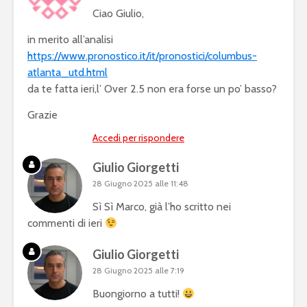
Ciao Giulio,
in merito all’analisi
https://www.pronostico.it/it/pronostici/columbus-
atlanta_utd.html
da te fatta ieri,l’ Over 2.5 non era forse un po’ basso?
Grazie
Accedi per rispondere
Giulio Giorgetti
28 Giugno 2025 alle 11:48
Sì Sì Marco, già l’ho scritto nei
commenti di ieri
Giulio Giorgetti
28 Giugno 2025 alle 7:19
Buongiorno a tutti!