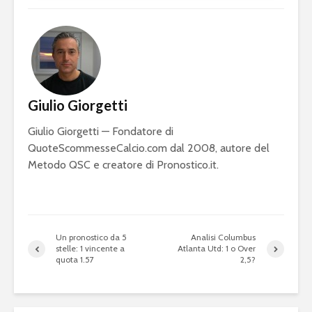
Giulio Giorgetti
Giulio Giorgetti — Fondatore di
QuoteScommesseCalcio.com dal 2008, autore del
Metodo QSC e creatore di Pronostico.it.
Un pronostico da 5
Analisi Columbus
stelle: 1 vincente a
Atlanta Utd: 1 o Over
quota 1.57
2,5?