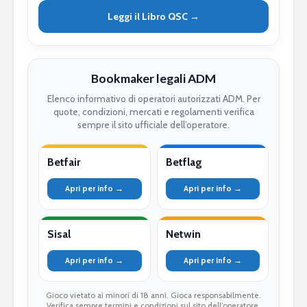
Leggi il Libro QSC →
Bookmaker legali ADM
Elenco informativo di operatori autorizzati ADM. Per
quote, condizioni, mercati e regolamenti verifica
sempre il sito ufficiale dell’operatore.
Betfair
Betflag
Apri per info →
Apri per info →
Sisal
Netwin
Apri per info →
Apri per info →
Gioco vietato ai minori di 18 anni. Gioca responsabilmente.
Verifica sempre termini e condizioni sul sito dell’operatore.