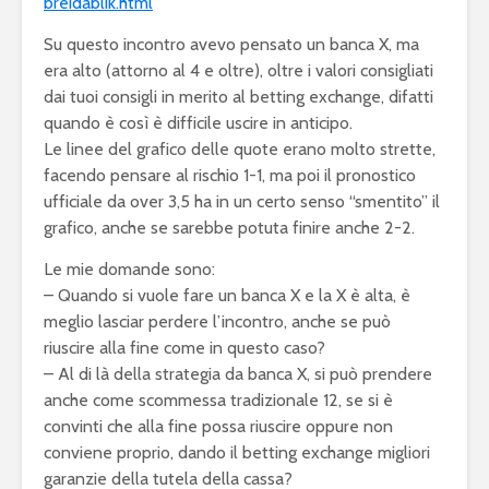
breidablik.html
Su questo incontro avevo pensato un banca X, ma
era alto (attorno al 4 e oltre), oltre i valori consigliati
dai tuoi consigli in merito al betting exchange, difatti
quando è così è difficile uscire in anticipo.
Le linee del grafico delle quote erano molto strette,
facendo pensare al rischio 1-1, ma poi il pronostico
ufficiale da over 3,5 ha in un certo senso “smentito” il
grafico, anche se sarebbe potuta finire anche 2-2.
Le mie domande sono:
– Quando si vuole fare un banca X e la X è alta, è
meglio lasciar perdere l’incontro, anche se può
riuscire alla fine come in questo caso?
– Al di là della strategia da banca X, si può prendere
anche come scommessa tradizionale 12, se si è
convinti che alla fine possa riuscire oppure non
conviene proprio, dando il betting exchange migliori
garanzie della tutela della cassa?