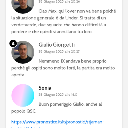
28 Giugno 2025 alle 20:26
Ciao Max, qui l’over non va bene poiché
la situazione generale è da Under. Si tratta di un
verde-verde, due squadre che hanno difficoltà a
perdere e che quindi si annullano tra loro.
Giulio Giorgetti
28 Giugno 2025 alle 20:27
Nemmeno 1X andava bene proprio
perché gli ospiti sono molto forti, la partita era molto
aperta
Sonia
28 Giugno 2025 alle 16:01
Buon pomeriggio Giulio, anche al
popolo QSC.
https://www.pronostico.it/it/pronostici/stjarnan-