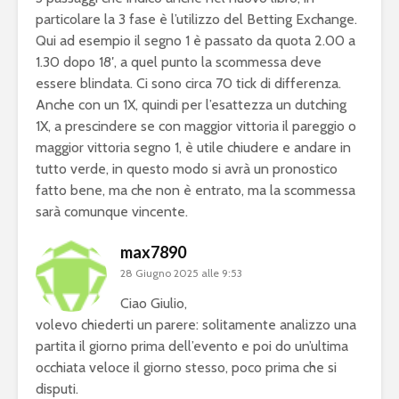
particolare la 3 fase è l’utilizzo del Betting Exchange.
Qui ad esempio il segno 1 è passato da quota 2.00 a
1.30 dopo 18′, a quel punto la scommessa deve
essere blindata. Ci sono circa 70 tick di differenza.
Anche con un 1X, quindi per l’esattezza un dutching
1X, a prescindere se con maggior vittoria il pareggio o
maggior vittoria segno 1, è utile chiudere e andare in
tutto verde, in questo modo si avrà un pronostico
fatto bene, ma che non è entrato, ma la scommessa
sarà comunque vincente.
max7890
28 Giugno 2025 alle 9:53
Ciao Giulio,
volevo chiederti un parere: solitamente analizzo una
partita il giorno prima dell’evento e poi do un’ultima
occhiata veloce il giorno stesso, poco prima che si
disputi.