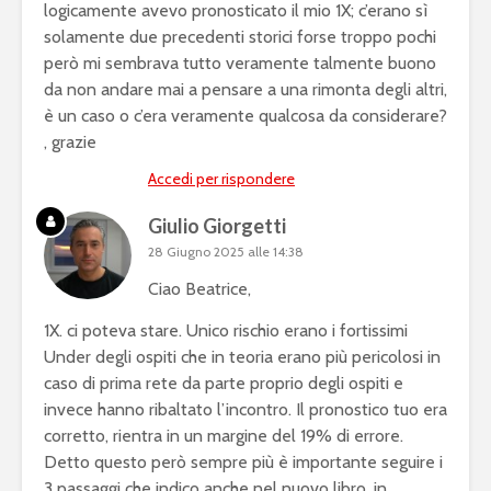
logicamente avevo pronosticato il mio 1X; c’erano sì
solamente due precedenti storici forse troppo pochi
però mi sembrava tutto veramente talmente buono
da non andare mai a pensare a una rimonta degli altri,
è un caso o c’era veramente qualcosa da considerare?
, grazie
Accedi per rispondere
Giulio Giorgetti
28 Giugno 2025 alle 14:38
Ciao Beatrice,
1X. ci poteva stare. Unico rischio erano i fortissimi
Under degli ospiti che in teoria erano più pericolosi in
caso di prima rete da parte proprio degli ospiti e
invece hanno ribaltato l’incontro. Il pronostico tuo era
corretto, rientra in un margine del 19% di errore.
Detto questo però sempre più è importante seguire i
3 passaggi che indico anche nel nuovo libro, in