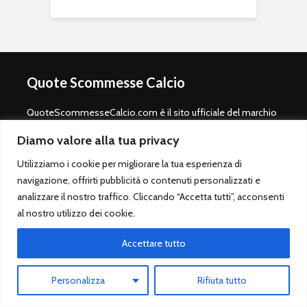
Quote Scommesse Calcio
QuoteScommesseCalcio.com è il sito ufficiale del marchio
Quote Scommesse Calcio ®.
Diamo valore alla tua privacy
QuoteScommesseCalcio.com è dal 2008 la migliore
Utilizziamo i cookie per migliorare la tua esperienza di
community per chi ama il mondo dei pronostici,
scommesse, betting exchange. Qui trovi i
pronostici calcio
navigazione, offrirti pubblicità o contenuti personalizzati e
oggi
realizzati dai nostri professionisti.
analizzare il nostro traffico. Cliccando “Accetta tutti”, acconsenti
al nostro utilizzo dei cookie.
Siamo online da 14 anni, tutti sono passati prima o poi per
noi. L’amministratore storico del sito è Giulio Giorgetti, il
Accettare tutto
miglior pronosticatore calcio al mondo con l’87% di
pronostici vincenti. Per maggiori informazioni consultare:
migliori pronostici calcio
.
Personalizza
Rifiuta tutto
Qui puoi trovare pronostici calcio gratuiti, statistiche, analisi