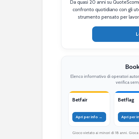
Da quasi 20 anni su QuoteScomme
confronto quotidiano con gli ute
strumento pensato per lavor
L
Book
Elenco informativo di operatori auto
verifica semp
Betfair
Betflag
Apri per info →
Apri per 
Gioco vietato ai minori di 18 anni. Gioca