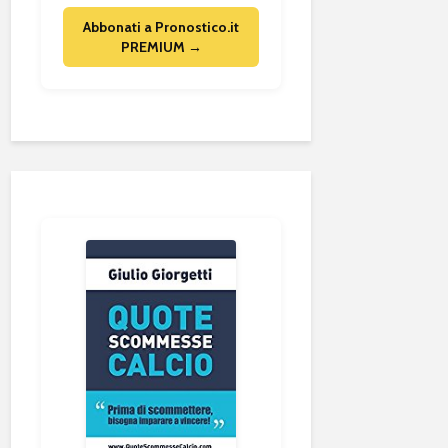
Abbonati a Pronostico.it
PREMIUM →