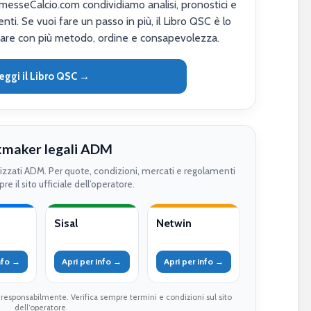
sseCalcio.com condividiamo analisi, pronostici e
nti. Se vuoi fare un passo in più, il Libro QSC è lo
are con più metodo, ordine e consapevolezza.
eggi il Libro QSC →
maker legali ADM
rizzati ADM. Per quote, condizioni, mercati e regolamenti
re il sito ufficiale dell’operatore.
Sisal
Netwin
info →
Apri per info →
Apri per info →
 responsabilmente. Verifica sempre termini e condizioni sul sito
dell’operatore.