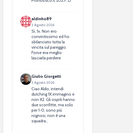
Pronostico.it 2027! :D
aldinho89
3 Agosto 2026
Si, 1x. Non ero
convintissimo ed ho
sbilanciato tutta la
vincita sul pareggio.
Forse era meglio
lasciarla perdere
Giulio Giorgetti
3 Agosto 2026
Ciao Aldo, intendi
dutching 1X immagino e
non X2. Gli ospiti hanno
due sconfitte, ma solo
per 1-0, sono più
rognosi, non è una
squadra…