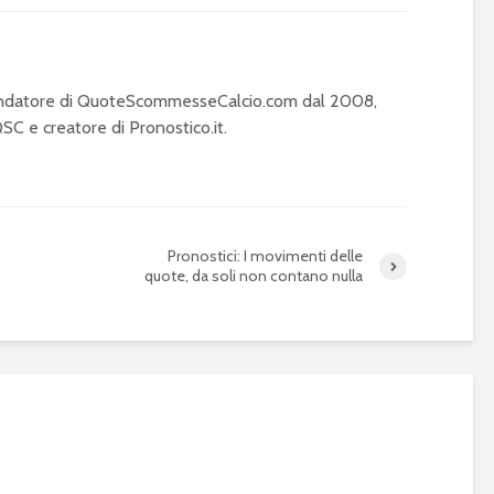
Fondatore di QuoteScommesseCalcio.com dal 2008,
C e creatore di Pronostico.it.
Pronostici: I movimenti delle
quote, da soli non contano nulla