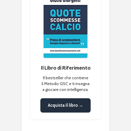
Il Libro di Riferimento
Il bestseller che contiene
il Metodo QSC e ti insegna
a giocare con intelligenza.
Acquista il libro →