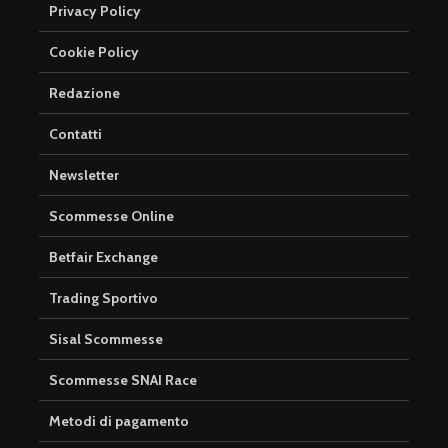
Privacy Policy
Cookie Policy
Redazione
Contatti
Newsletter
Scommesse Online
Betfair Exchange
Trading Sportivo
Sisal Scommesse
Scommesse SNAI Race
Metodi di pagamento