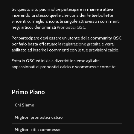
Su questo sito puoi inoltre partecipare in maniera attiva
inserendo tu stesso quelle che consideri le tue bollette
vincenti o, meglio ancora, le singole attraverso i commenti
negli articoli denominati
Pronostici QSC
.
Per partecipare devi essere un utente della community QSC,
per farlo basta effettuare la
registrazione gratuita
e verrai
abilitato ad inserire i commenti con le tue previsioni calcio.
Entra in QSC ed inizia a divertirti insieme agli altri
appassionati di pronostici calcio e scommesse come te.
Primo Piano
Chi Siamo
Migliori pronostici calcio
Migliori siti scommesse