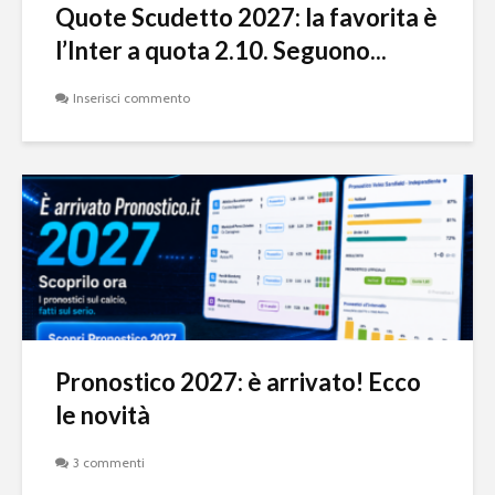
Quote Scudetto 2027: la favorita è
l’Inter a quota 2.10. Seguono...
Inserisci commento
Pronostico 2027: è arrivato! Ecco
le novità
3 commenti