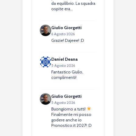
da equilibrio. La squadra
ospite era…
Giulio Giorgetti
6 Agosto 2026
Grazie! Dajeee! :D
Daniel Deana
5 Agosto 2026
Fantastico Giulio,
complimenti!
Giulio Giorgetti
5 Agosto 2026
Buongiorno a tutti!
Finalmente mi posso
godere anche io
Pronostico.it 2027! :D