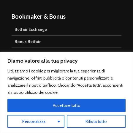
Bookmaker & Bonus
Betfair Exchange
Bonus Betfair
Bonus Rimborso
Diamo valore alla tua privacy
SNAI
Utilizziamo i cookie per migliorare la tua esperienza di
navigazione, offrirti pubblicità o contenuti personalizzati e
Bonus SNAI
analizzare il nostro traffico. Cliccando “Accetta tutti”, acconsenti
Betway Bonus
al nostro utilizzo dei cookie.
Bonus senza deposito Betflag
Accettare tutto
Betway Senza Deposito
Personalizza
Rifiuta tutto
Nuovo Bonus Scommesse