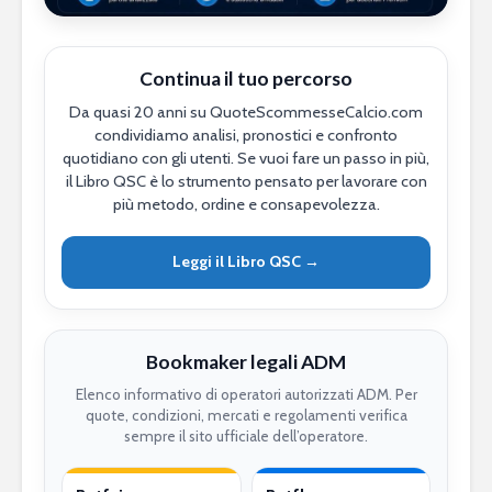
Continua il tuo percorso
Da quasi 20 anni su QuoteScommesseCalcio.com
condividiamo analisi, pronostici e confronto
quotidiano con gli utenti. Se vuoi fare un passo in più,
il Libro QSC è lo strumento pensato per lavorare con
più metodo, ordine e consapevolezza.
Leggi il Libro QSC →
Bookmaker legali ADM
Elenco informativo di operatori autorizzati ADM. Per
quote, condizioni, mercati e regolamenti verifica
sempre il sito ufficiale dell’operatore.