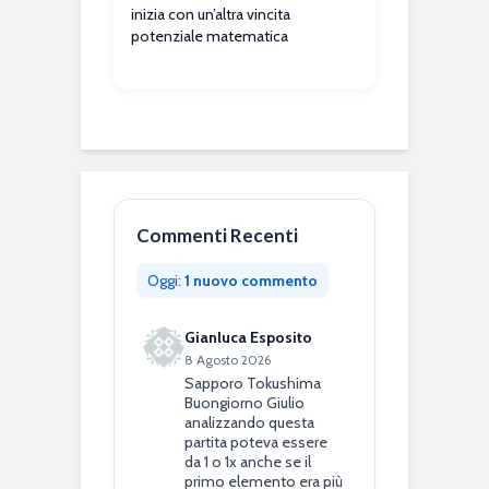
inizia con un’altra vincita
potenziale matematica
Commenti Recenti
Oggi:
1 nuovo commento
Gianluca Esposito
8 Agosto 2026
Sapporo Tokushima
Buongiorno Giulio
analizzando questa
partita poteva essere
da 1 o 1x anche se il
primo elemento era più