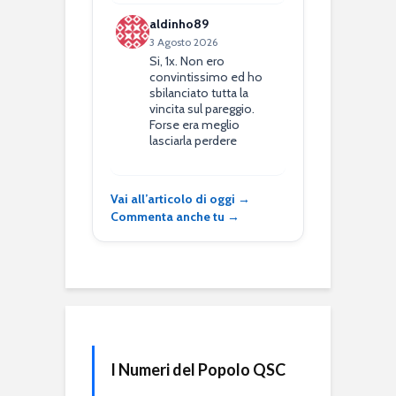
aldinho89
3 Agosto 2026
Si, 1x. Non ero
convintissimo ed ho
sbilanciato tutta la
vincita sul pareggio.
Forse era meglio
lasciarla perdere
Vai all’articolo di oggi →
Commenta anche tu →
I Numeri del Popolo QSC