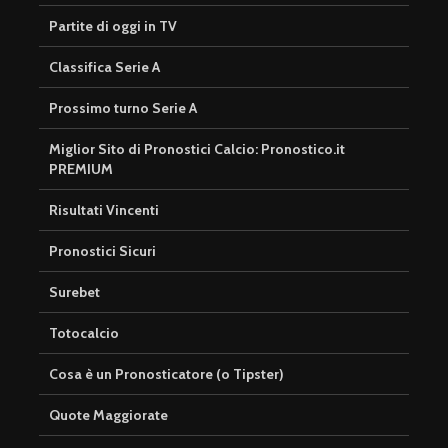
Partite di oggi in TV
Classifica Serie A
Prossimo turno Serie A
Miglior Sito di Pronostici Calcio: Pronostico.it
PREMIUM
Risultati Vincenti
Pronostici Sicuri
Surebet
Totocalcio
Cosa è un Pronosticatore (o Tipster)
Quote Maggiorate