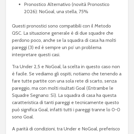
Pronostico Alternativo (novità Pronostico
2026): NoGoal, una stella, 75%
Questi pronostici sono compatibili con il Metodo
QSC. La situazione generale è di due squadre che
perdono poco, anche se la squadra di casa ha molti
pareggi (3) ed è sempre un po’ un problema
interpretare questi casi.
Tra Under 2,5 e NoGoal, la scelta in questo caso non
è facile. Se vediamo gli ospiti, notiamo che tenendo a
fare tutte partite con una sola rete di scarto, senza
pareggio, ma con molti risultati Goal (Entrambe le
Squadre Segnano: Sì). La squadra di casa ha questa
caratteristica di tanti pareggi e tecnicamente questo
può significa Goal, infatti tutti i pareggi tranne lo 0-0
sono Goal.
A parità di condizioni, tra Under e NoGoal, preferisco