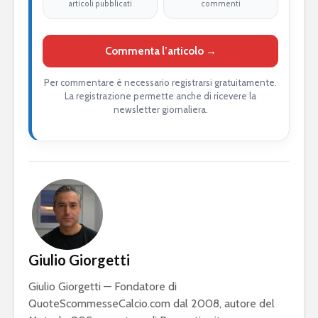
articoli pubblicati
commenti
Commenta l’articolo →
Per commentare è necessario registrarsi gratuitamente.
La registrazione permette anche di ricevere la
newsletter giornaliera.
Giulio Giorgetti
Giulio Giorgetti — Fondatore di
QuoteScommesseCalcio.com dal 2008, autore del