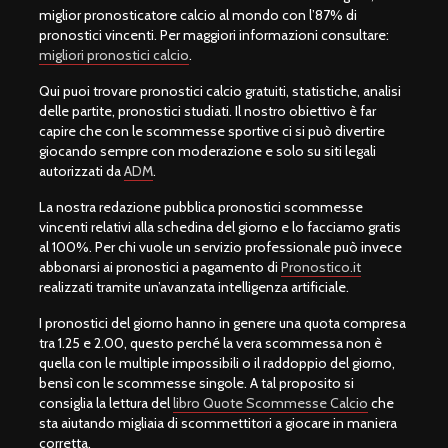
miglior pronosticatore calcio al mondo con l’87% di
pronostici vincenti. Per maggiori informazioni consultare:
migliori pronostici calcio
.
Qui puoi trovare pronostici calcio gratuiti, statistiche, analisi
delle partite, pronostici studiati. Il nostro obiettivo è far
capire che con le scommesse sportive ci si può divertire
giocando sempre con moderazione e solo su siti legali
autorizzati da
ADM
.
La nostra redazione pubblica pronostici scommesse
vincenti relativi alla schedina del giorno e lo facciamo gratis
al 100%. Per chi vuole un servizio professionale può invece
abbonarsi ai pronostici a pagamento di
Pronostico.it
realizzati tramite un’avanzata intelligenza artificiale.
I pronostici del giorno hanno in genere una quota compresa
tra 1.25 e 2.00, questo perché la vera scommessa non è
quella con le multiple impossibili o il raddoppio del giorno,
bensì con le scommesse singole. A tal proposito si
consiglia la lettura del
libro Quote Scommesse Calcio
che
sta aiutando migliaia di scommettitori a giocare in maniera
corretta.