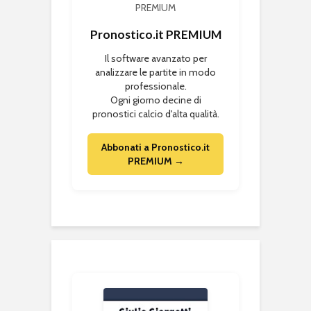
Pronostico.it PREMIUM
Il software avanzato per
analizzare le partite in modo
professionale.
Ogni giorno decine di
pronostici calcio d'alta qualità.
Abbonati a Pronostico.it
PREMIUM →