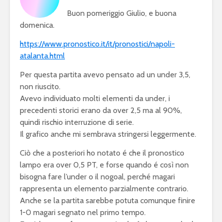
Buon pomeriggio Giulio, e buona
domenica.
https://www.pronostico.it/it/pronostici/napoli-
atalanta.html
Per questa partita avevo pensato ad un under 3,5,
non riuscito.
Avevo individuato molti elementi da under, i
precedenti storici erano da over 2,5 ma al 90%,
quindi rischio interruzione di serie.
Il grafico anche mi sembrava stringersi leggermente.
Ciò che a posteriori ho notato é che il pronostico
lampo era over 0,5 PT, e forse quando é così non
bisogna fare l’under o il nogoal, perché magari
rappresenta un elemento parzialmente contrario.
Anche se la partita sarebbe potuta comunque finire
1-0 magari segnato nel primo tempo.