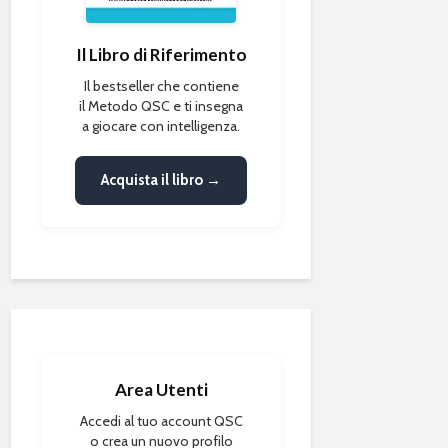
Il Libro di Riferimento
Il bestseller che contiene
il Metodo QSC e ti insegna
a giocare con intelligenza.
Acquista il libro →
Area Utenti
Accedi al tuo account QSC
o crea un nuovo profilo