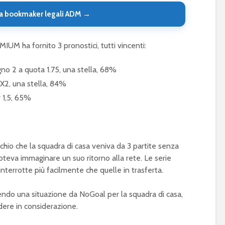
a bookmaker legali ADM →
MIUM ha fornito 3 pronostici, tutti vincenti:
gno 2 a quota 1.75, una stella, 68%
 X2, una stella, 84%
r 1,5, 65%
schio che la squadra di casa veniva da 3 partite senza
oteva immaginare un suo ritorno alla rete. Le serie
terrotte più facilmente che quelle in trasferta.
ndo una situazione da NoGoal per la squadra di casa,
ndere in considerazione.