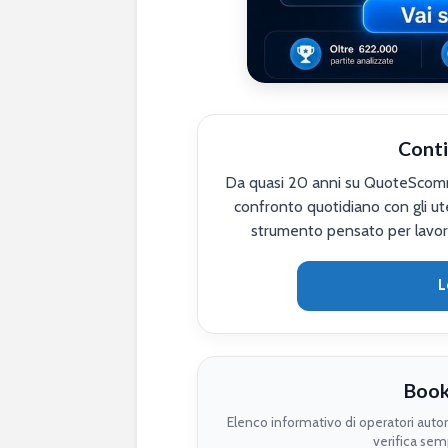
Conti
Da quasi 20 anni su QuoteScomme
confronto quotidiano con gli ute
strumento pensato per lavor
L
Book
Elenco informativo di operatori auto
verifica semp