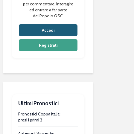
per commentare, interagire
ed entrare a far parte
del Popolo QSC.
Accedi
Registrati
Ultimi Pronostici
Pronostici Coppa Italia:
presi i primi 2
Antepost Vincente