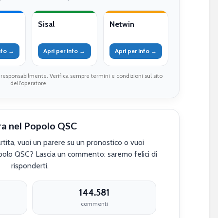
Sisal
Netwin
info →
Apri per info →
Apri per info →
 responsabilmente. Verifica sempre termini e condizioni sul sito
dell’operatore.
ra nel Popolo QSC
tita, vuoi un parere su un pronostico o vuoi
polo QSC? Lascia un commento: saremo felici di
risponderti.
144.581
commenti