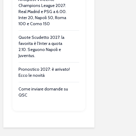
Champions League 2027:
Real Madrid e PSG a 6.00.
Inter 20, Napoli 50, Roma
100 e Como 150
Quote Scudetto 2027: la
favorita è l’Inter a quota
2.10. Seguono Napoli e
Juventus.
Pronostico 2027: è arrivato!
Ecco le novità
Come inviare domande su
QSC