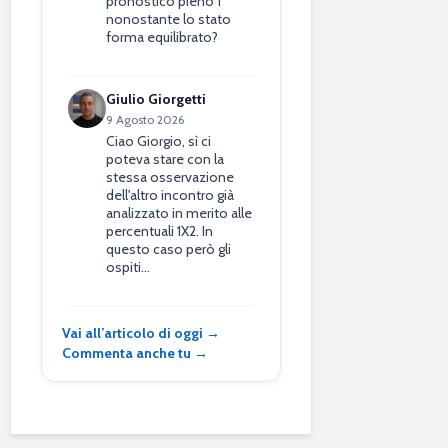
pronostico pieno 1
nonostante lo stato
forma equilibrato?
Giulio Giorgetti
9 Agosto 2026
Ciao Giorgio, sì ci
poteva stare con la
stessa osservazione
dell'altro incontro già
analizzato in merito alle
percentuali 1X2. In
questo caso però gli
ospiti…
Vai all’articolo di oggi →
Commenta anche tu →