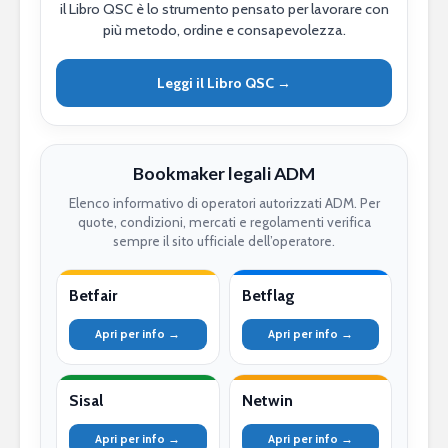
il Libro QSC è lo strumento pensato per lavorare con
più metodo, ordine e consapevolezza.
Leggi il Libro QSC →
Bookmaker legali ADM
Elenco informativo di operatori autorizzati ADM. Per
quote, condizioni, mercati e regolamenti verifica
sempre il sito ufficiale dell’operatore.
Betfair
Betflag
Apri per info →
Apri per info →
Sisal
Netwin
Apri per info →
Apri per info →