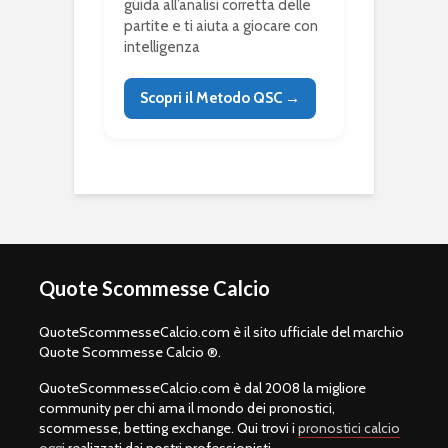
guida all’analisi corretta delle
partite e ti aiuta a giocare con
intelligenza
Scopri il Metodo QSC →
Quote Scommesse Calcio
QuoteScommesseCalcio.com è il sito ufficiale del marchio
Quote Scommesse Calcio ®.
QuoteScommesseCalcio.com è dal 2008 la migliore
community per chi ama il mondo dei pronostici,
scommesse, betting exchange. Qui trovi i
pronostici calcio
oggi
realizzati dai nostri professionisti.