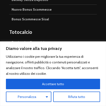
Nuovo Bonus Scommesse
Bonus Scommesse Sisal
Totocalcio
Bookmaker Totocalcio
Diamo valore alla tua privacy
Totocalcio Sisal
Utilizziamo i cookie per migliorare la tua esperienza di
Jackpot Totocalcio
navigazione, offrirti pubblicità o contenuti personalizzati e
analizzare il nostro traffico. Cliccando “Accetta tutti”, acconsenti
Pronostici Totocalcio
al nostro utilizzo dei cookie.
Prossima Schedina Totocalcio
Accettare tutto
Risultati Totocalcio
Personalizza
Rifiuta tutto
Casinò