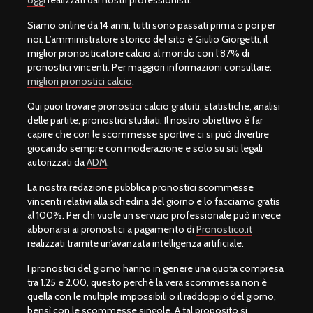
Siamo online da 14 anni, tutti sono passati prima o poi per
noi. L’amministratore storico del sito è Giulio Giorgetti, il
miglior pronosticatore calcio al mondo con l’87% di
pronostici vincenti. Per maggiori informazioni consultare:
migliori pronostici calcio
.
Qui puoi trovare pronostici calcio gratuiti, statistiche, analisi
delle partite, pronostici studiati. Il nostro obiettivo è far
capire che con le scommesse sportive ci si può divertire
giocando sempre con moderazione e solo su siti legali
autorizzati da
ADM
.
La nostra redazione pubblica pronostici scommesse
vincenti relativi alla schedina del giorno e lo facciamo gratis
al 100%. Per chi vuole un servizio professionale può invece
abbonarsi ai pronostici a pagamento di
Pronostico.it
realizzati tramite un’avanzata intelligenza artificiale.
I pronostici del giorno hanno in genere una quota compresa
tra 1.25 e 2.00, questo perché la vera scommessa non è
quella con le multiple impossibili o il raddoppio del giorno,
bensì con le scommesse singole. A tal proposito si