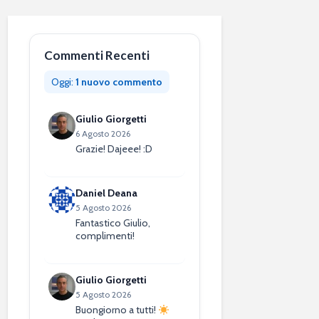
Commenti Recenti
Oggi:
1 nuovo commento
Giulio Giorgetti
6 Agosto 2026
Grazie! Dajeee! :D
Daniel Deana
5 Agosto 2026
Fantastico Giulio,
complimenti!
Giulio Giorgetti
5 Agosto 2026
Buongiorno a tutti!