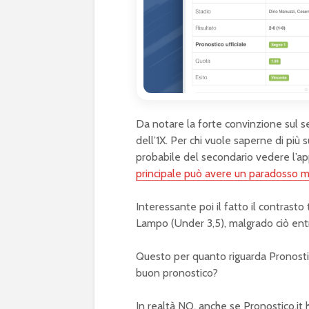
Da notare la forte convinzione sul s
dell’1X. Per chi vuole saperne di più 
probabile del secondario vedere l’
principale può avere un paradosso 
Interessante poi il fatto il contrasto
Lampo (Under 3,5), malgrado ciò entr
Questo per quanto riguarda Pronosti
buon pronostico?
In realtà NO, anche se Pronostico.it 