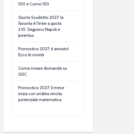
100 e Como 150
Quote Scudetto 2027: la
favorita è l’Inter a quota
2.10. Seguono Napoli e
Juventus.
Pronostico 2027: è arrivato!
Ecco le novità
Come inviare domande su
QSC
Pronostico 2027: il mese
inizia con un’altra vincita
potenziale matematica