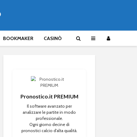
®
BOOKMAKER
CASINÒ
Pronostico.it PREMIUM
Il software avanzato per
analizzare le partite in modo
professionale.
Ogni giorno decine di
pronostici calcio d'alta qualità.