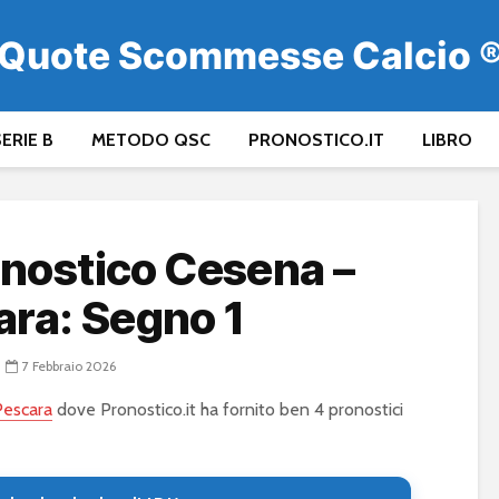
Quote Scommesse Calcio 
ERIE B
METODO QSC
PRONOSTICO.IT
LIBRO
onostico Cesena –
ra: Segno 1
7 Febbraio 2026
escara
dove Pronostico.it ha fornito ben 4 pronostici