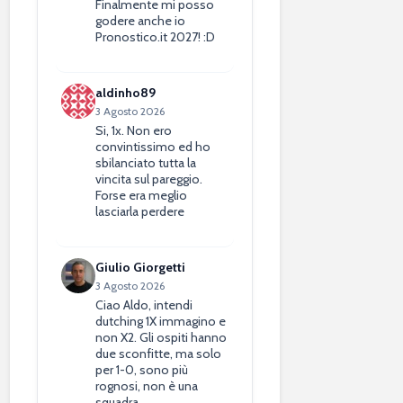
Finalmente mi posso
godere anche io
Pronostico.it 2027! :D
aldinho89
3 Agosto 2026
Si, 1x. Non ero
convintissimo ed ho
sbilanciato tutta la
vincita sul pareggio.
Forse era meglio
lasciarla perdere
Giulio Giorgetti
3 Agosto 2026
Ciao Aldo, intendi
dutching 1X immagino e
non X2. Gli ospiti hanno
due sconfitte, ma solo
per 1-0, sono più
rognosi, non è una
squadra…