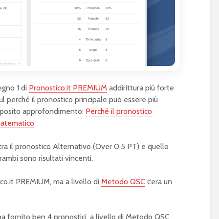
egno 1 di
Pronostico.it PREMIUM
addirittura più forte
sul perché il pronostico principale può essere più
apposito approfondimento:
Perché il pronostico
matematico
 tra il pronostico Alternativo (Over 0,5 PT) e quello
ambi sono risultati vincenti.
co.it PREMIUM, ma a livello di
Metodo QSC
c’era un
ha fornito ben 4 pronostici, a livello di Metodo QSC