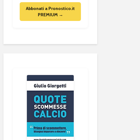
Abbonati a Pronostico.it
PREMIUM →