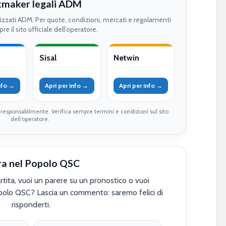
maker legali ADM
rizzati ADM. Per quote, condizioni, mercati e regolamenti
re il sito ufficiale dell’operatore.
Sisal
Netwin
info →
Apri per info →
Apri per info →
 responsabilmente. Verifica sempre termini e condizioni sul sito
dell’operatore.
ra nel Popolo QSC
tita, vuoi un parere su un pronostico o vuoi
polo QSC? Lascia un commento: saremo felici di
risponderti.