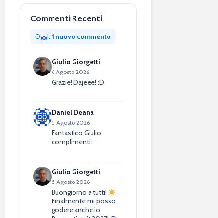
Commenti Recenti
Oggi:
1 nuovo commento
Giulio Giorgetti
6 Agosto 2026
Grazie! Dajeee! :D
Daniel Deana
5 Agosto 2026
Fantastico Giulio,
complimenti!
Giulio Giorgetti
5 Agosto 2026
Buongiorno a tutti!
Finalmente mi posso
godere anche io