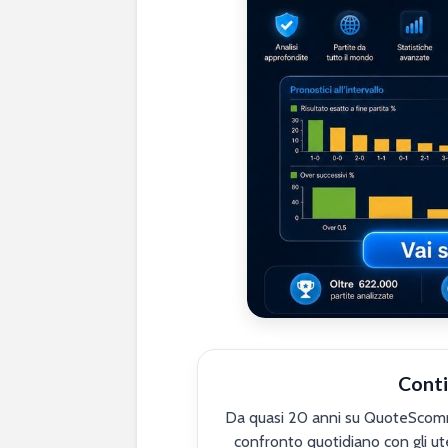
Conti
Da quasi 20 anni su QuoteScomme
confronto quotidiano con gli ute