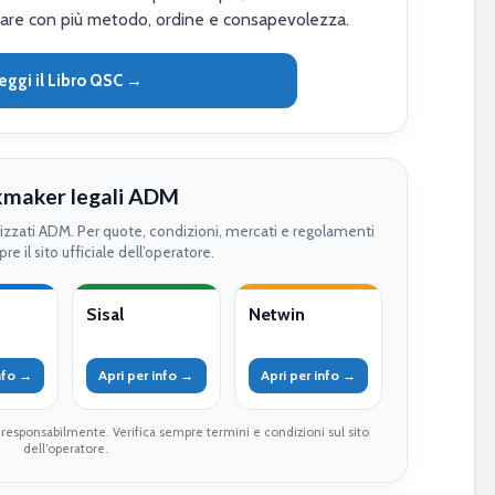
are con più metodo, ordine e consapevolezza.
eggi il Libro QSC →
maker legali ADM
rizzati ADM. Per quote, condizioni, mercati e regolamenti
re il sito ufficiale dell’operatore.
Sisal
Netwin
info →
Apri per info →
Apri per info →
 responsabilmente. Verifica sempre termini e condizioni sul sito
dell’operatore.