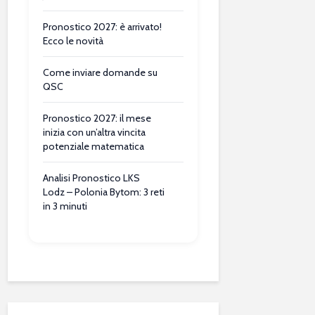
Pronostico 2027: è arrivato!
Ecco le novità
Come inviare domande su
QSC
Pronostico 2027: il mese
inizia con un’altra vincita
potenziale matematica
Analisi Pronostico LKS
Lodz – Polonia Bytom: 3 reti
in 3 minuti