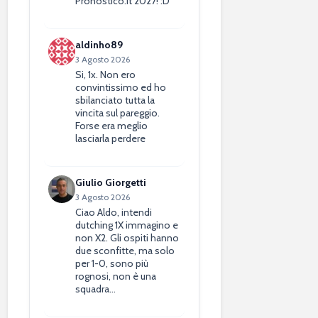
Pronostico.it 2027! :D
aldinho89
3 Agosto 2026
Si, 1x. Non ero
convintissimo ed ho
sbilanciato tutta la
vincita sul pareggio.
Forse era meglio
lasciarla perdere
Giulio Giorgetti
3 Agosto 2026
Ciao Aldo, intendi
dutching 1X immagino e
non X2. Gli ospiti hanno
due sconfitte, ma solo
per 1-0, sono più
rognosi, non è una
squadra…