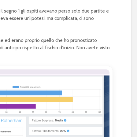
r il segno 1 gli ospiti avevano perso solo due partite e
teva essere un’ipotesi, ma complicata, ci sono
one ed erano proprio quello che ho pronosticato
 anticipo rispetto al fischio d’inizio. Non avete visto