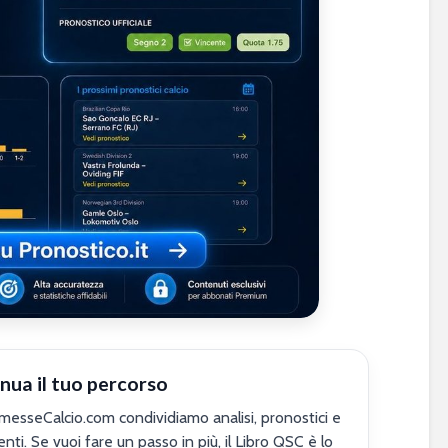
nua il tuo percorso
sseCalcio.com condividiamo analisi, pronostici e
nti. Se vuoi fare un passo in più, il Libro QSC è lo