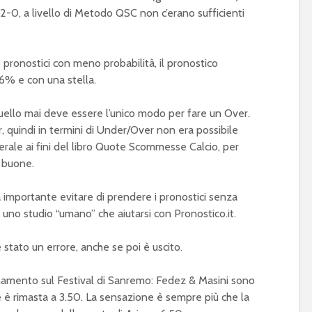
2-0, a livello di Metodo QSC non c’erano sufficienti
o pronostici con meno probabilità, il pronostico
76% e con una stella.
uello mai deve essere l’unico modo per fare un Over.
r, quindi in termini di Under/Over non era possibile
erale ai fini del libro Quote Scommesse Calcio, per
i buone.
mportante evitare di prendere i pronostici senza
uno studio “umano” che aiutarsi con Pronostico.it.
stato un errore, anche se poi è uscito.
rnamento sul Festival di Sanremo: Fedez & Masini sono
 è rimasta a 3.50. La sensazione è sempre più che la