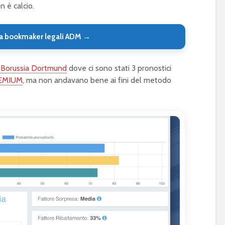
n è calcio.
a bookmaker legali ADM →
-Borussia Dortmund
dove ci sono stati 3 pronostici
REMIUM
, ma non andavano bene ai fini del metodo