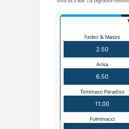
lotta sia a due. Da segnalare comunq