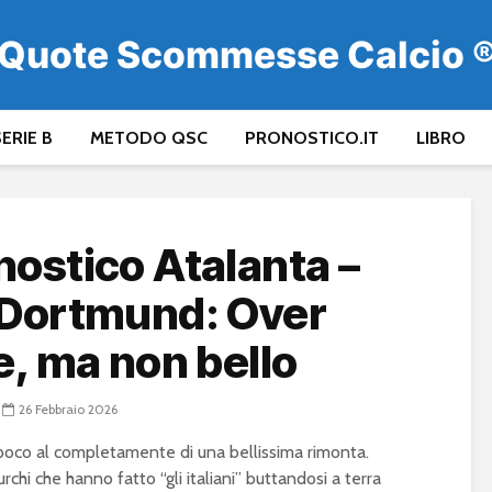
Quote Scommesse Calcio 
ERIE B
METODO QSC
PRONOSTICO.IT
LIBRO
nostico Atalanta –
 Dortmund: Over
e, ma non bello
26 Febbraio 2026
poco al completamente di una bellissima rimonta.
chi che hanno fatto “gli italiani” buttandosi a terra