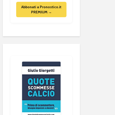
Abbonati a Pronostico.it
PREMIUM →