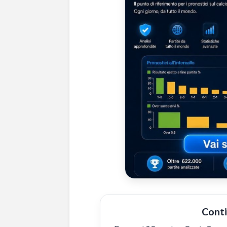
Conti