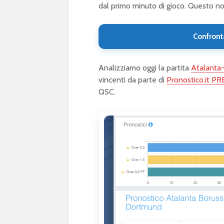
dal primo minuto di gioco. Questo no
Confront
Analizziamo oggi la partita
Atalanta
vincenti da parte di
Pronostico.it P
QSC.