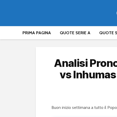
PRIMA PAGINA
QUOTE SERIE A
QUOTE S
Analisi Pron
vs Inhumas 
Buon inizio settimana a tutto il Pop