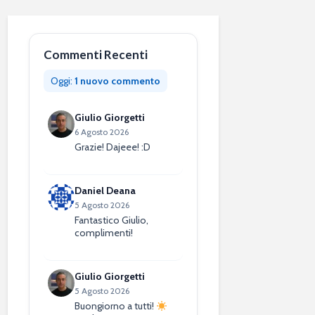
Commenti Recenti
Oggi:
1 nuovo commento
Giulio Giorgetti
6 Agosto 2026
Grazie! Dajeee! :D
Daniel Deana
5 Agosto 2026
Fantastico Giulio,
complimenti!
Giulio Giorgetti
5 Agosto 2026
Buongiorno a tutti!