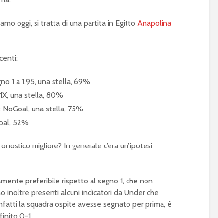
mo oggi, si tratta di una partita in Egitto
Anapolina
centi:
gno 1 a 1.95, una stella, 69%
 1X, una stella, 80%
: NoGoal, una stella, 75%
Goal, 52%
ronostico migliore? In generale c’era un’ipotesi
ramente preferibile rispetto al segno 1, che non
no inoltre presenti alcuni indicatori da Under che
infatti la squadra ospite avesse segnato per prima, è
inito 0-1.