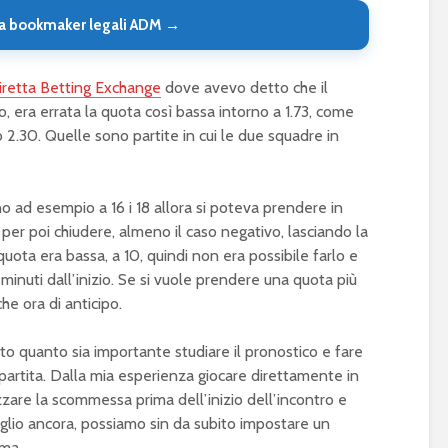
a bookmaker legali ADM →
iretta Betting Exchange
dove avevo detto che il
o, era errata la quota così bassa intorno a 1.73, come
2.30. Quelle sono partite in cui le due squadre in
o ad esempio a 16 i 18 allora si poteva prendere in
 per poi chiudere, almeno il caso negativo, lasciando la
quota era bassa, a 10, quindi non era possibile farlo e
nuti dall’inizio. Se si vuole prendere una quota più
he ora di anticipo.
ato quanto sia importante studiare il pronostico e fare
partita. Dalla mia esperienza giocare direttamente in
azzare la scommessa prima dell’inizio dell’incontro e
meglio ancora, possiamo sin da subito impostare un
ema.