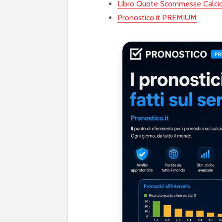
Libro Quote Scommesse Calci
Pronostico.it PREMIUM