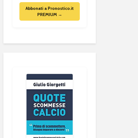
Abbonati a Pronostico.it
PREMIUM →