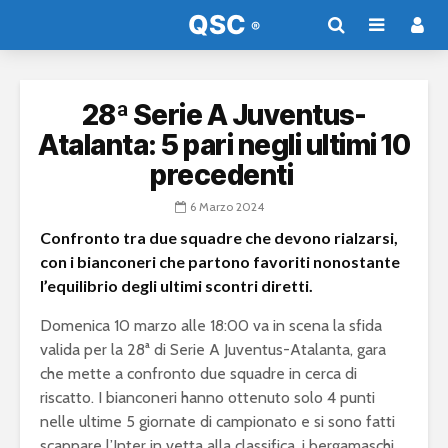
28ª Serie A Juventus-
Atalanta: 5 pari negli ultimi 10
precedenti
6 Marzo 2024
Confronto tra due squadre che devono rialzarsi,
con i bianconeri che partono favoriti nonostante
l’equilibrio degli ultimi scontri diretti.
Domenica 10 marzo alle 18:00 va in scena la sfida
valida per la 28ª di Serie A Juventus-Atalanta, gara
che mette a confronto due squadre in cerca di
riscatto. I bianconeri hanno ottenuto solo 4 punti
nelle ultime 5 giornate di campionato e si sono fatti
scappare l’Inter in vetta alla classifica, i bergamaschi