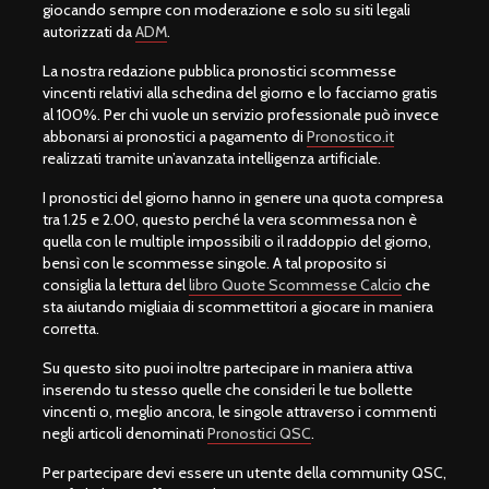
giocando sempre con moderazione e solo su siti legali
autorizzati da
ADM
.
La nostra redazione pubblica pronostici scommesse
vincenti relativi alla schedina del giorno e lo facciamo gratis
al 100%. Per chi vuole un servizio professionale può invece
abbonarsi ai pronostici a pagamento di
Pronostico.it
realizzati tramite un’avanzata intelligenza artificiale.
I pronostici del giorno hanno in genere una quota compresa
tra 1.25 e 2.00, questo perché la vera scommessa non è
quella con le multiple impossibili o il raddoppio del giorno,
bensì con le scommesse singole. A tal proposito si
consiglia la lettura del
libro Quote Scommesse Calcio
che
sta aiutando migliaia di scommettitori a giocare in maniera
corretta.
Su questo sito puoi inoltre partecipare in maniera attiva
inserendo tu stesso quelle che consideri le tue bollette
vincenti o, meglio ancora, le singole attraverso i commenti
negli articoli denominati
Pronostici QSC
.
Per partecipare devi essere un utente della community QSC,