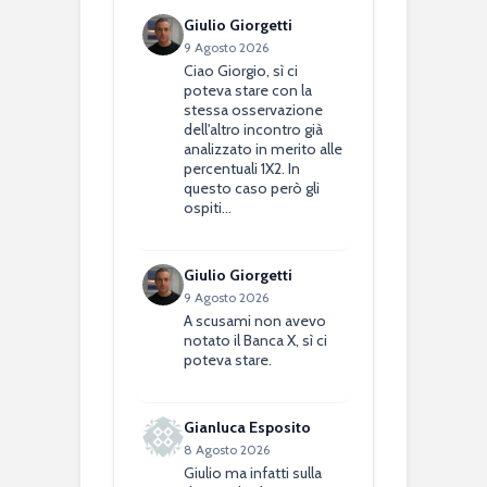
Giulio Giorgetti
9 Agosto 2026
Ciao Giorgio, sì ci
poteva stare con la
stessa osservazione
dell'altro incontro già
analizzato in merito alle
percentuali 1X2. In
questo caso però gli
ospiti…
Giulio Giorgetti
9 Agosto 2026
A scusami non avevo
notato il Banca X, sì ci
poteva stare.
Gianluca Esposito
8 Agosto 2026
Giulio ma infatti sulla