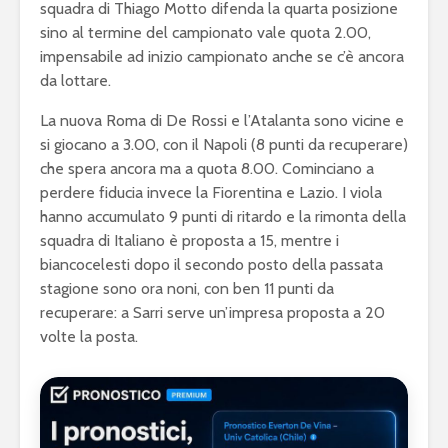
squadra di Thiago Motto difenda la quarta posizione
sino al termine del campionato vale quota 2.00,
impensabile ad inizio campionato anche se c’è ancora
da lottare.
La nuova Roma di De Rossi e l’Atalanta sono vicine e
si giocano a 3.00, con il Napoli (8 punti da recuperare)
che spera ancora ma a quota 8.00. Cominciano a
perdere fiducia invece la Fiorentina e Lazio. I viola
hanno accumulato 9 punti di ritardo e la rimonta della
squadra di Italiano è proposta a 15, mentre i
biancocelesti dopo il secondo posto della passata
stagione sono ora noni, con ben 11 punti da
recuperare: a Sarri serve un’impresa proposta a 20
volte la posta.