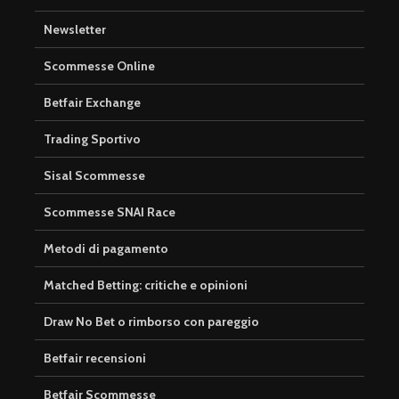
Newsletter
Scommesse Online
Betfair Exchange
Trading Sportivo
Sisal Scommesse
Scommesse SNAI Race
Metodi di pagamento
Matched Betting: critiche e opinioni
Draw No Bet o rimborso con pareggio
Betfair recensioni
Betfair Scommesse