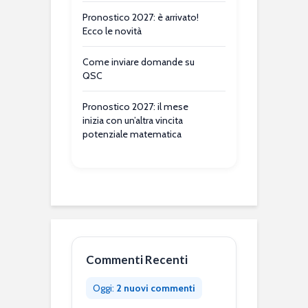
Pronostico 2027: è arrivato!
Ecco le novità
Come inviare domande su
QSC
Pronostico 2027: il mese
inizia con un’altra vincita
potenziale matematica
Commenti Recenti
Oggi:
2 nuovi commenti