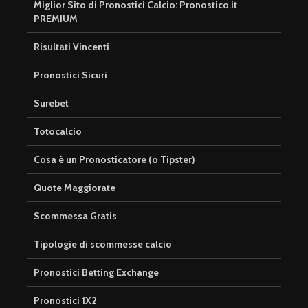
Miglior Sito di Pronostici Calcio: Pronostico.it
PREMIUM
Risultati Vincenti
Pronostici Sicuri
Surebet
Totocalcio
Cosa è un Pronosticatore (o Tipster)
Quote Maggiorate
Scommessa Gratis
Tipologie di scommesse calcio
Pronostici Betting Exchange
Pronostici 1X2