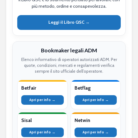
più metodo, ordine e consapevolezza.
Leggi il Libro QSC →
Bookmaker legali ADM
Elenco informativo di operatori autorizzati ADM. Per
quote, condizioni, mercati e regolamenti verifica
sempre il sito ufficiale dell’operatore.
Betfair
Betflag
Apri per info →
Apri per info →
Sisal
Netwin
Apri per info →
Apri per info →