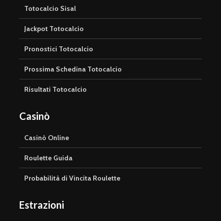
Totocalcio Sisal
Jackpot Totocalcio
Pronostici Totocalcio
Prossima Schedina Totocalcio
Risultati Totocalcio
Casinò
Casinò Online
Roulette Guida
Probabilità di Vincita Roulette
Estrazioni