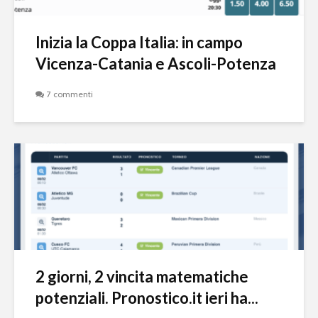
Inizia la Coppa Italia: in campo
Vicenza-Catania e Ascoli-Potenza
7 commenti
2 giorni, 2 vincita matematiche
potenziali. Pronostico.it ieri ha...