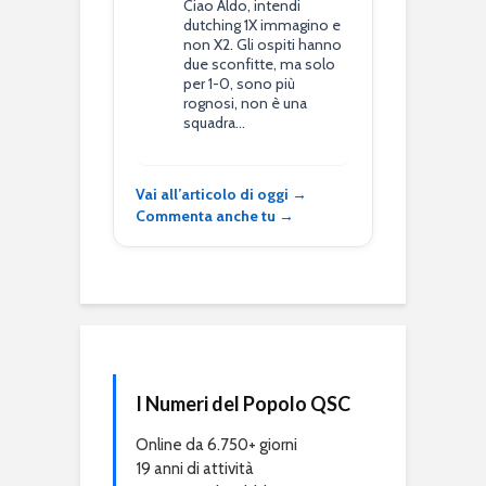
Ciao Aldo, intendi
dutching 1X immagino e
non X2. Gli ospiti hanno
due sconfitte, ma solo
per 1-0, sono più
rognosi, non è una
squadra…
Vai all’articolo di oggi →
Commenta anche tu →
I Numeri del Popolo QSC
Online da 6.750+ giorni
19 anni di attività