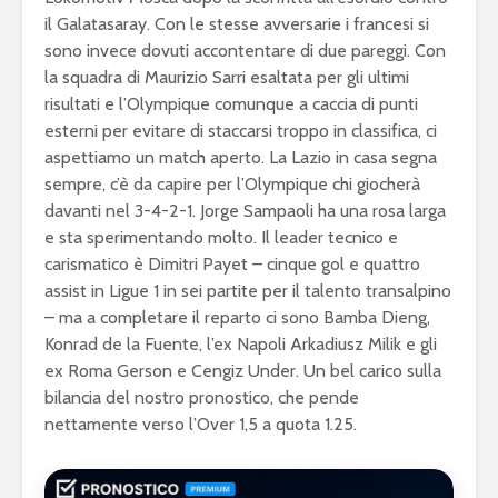
il Galatasaray. Con le stesse avversarie i francesi si
sono invece dovuti accontentare di due pareggi. Con
la squadra di Maurizio Sarri esaltata per gli ultimi
risultati e l’Olympique comunque a caccia di punti
esterni per evitare di staccarsi troppo in classifica, ci
aspettiamo un match aperto. La Lazio in casa segna
sempre, c’è da capire per l’Olympique chi giocherà
davanti nel 3-4-2-1. Jorge Sampaoli ha una rosa larga
e sta sperimentando molto. Il leader tecnico e
carismatico è Dimitri Payet – cinque gol e quattro
assist in Ligue 1 in sei partite per il talento transalpino
– ma a completare il reparto ci sono Bamba Dieng,
Konrad de la Fuente, l’ex Napoli Arkadiusz Milik e gli
ex Roma Gerson e Cengiz Under. Un bel carico sulla
bilancia del nostro pronostico, che pende
nettamente verso l’Over 1,5 a quota 1.25.