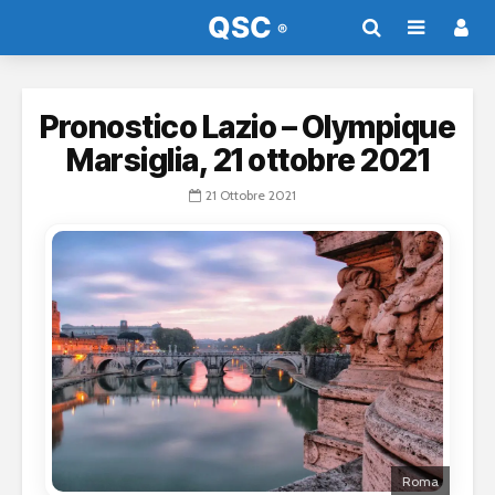
Pronostico Lazio – Olympique
Marsiglia, 21 ottobre 2021
21 Ottobre 2021
Roma