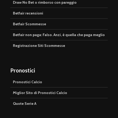
Draw No Bet o rimborso con pareggio
Betfair recensioni
Betfair Scommesse
Betfair non paga: Falso. Anzi, è quella che paga meglio
Registrazione Siti Scommesse
Pronostici
Pronostici Calcio
Miglior Sito di Pronostici Calcio
Quote Serie A