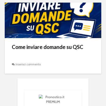
Come inviare domande su QSC
Inserisci commento