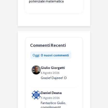
potenziale matematica
Commenti Recenti
Oggi:
0 nuovi commenti
Giulio Giorgetti
6 Agosto 2026
Grazie! Dajeee! :D
Daniel Deana
5 Agosto 2026
Fantastico Giulio,
complimenti!