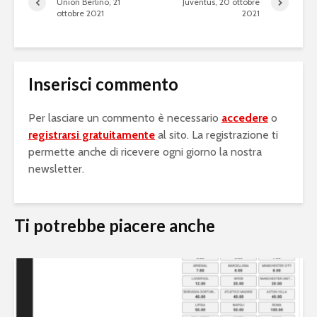
Union Berlino, 21
Juventus, 20 ottobre
ottobre 2021
2021
Inserisci commento
Per lasciare un commento è necessario
accedere
o
registrarsi gratuitamente
al sito. La registrazione ti
permette anche di ricevere ogni giorno la nostra
newsletter.
Ti potrebbe piacere anche