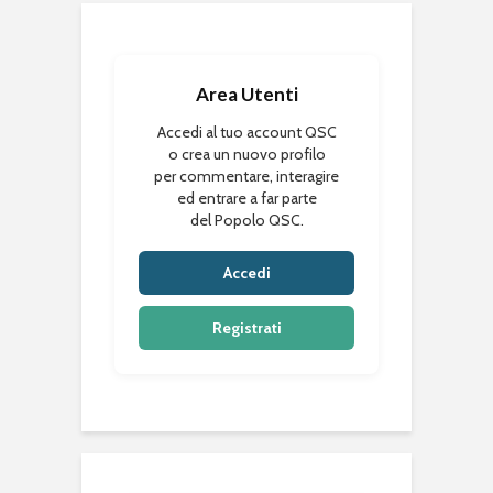
Area Utenti
Accedi al tuo account QSC
o crea un nuovo profilo
per commentare, interagire
ed entrare a far parte
del Popolo QSC.
Accedi
Registrati