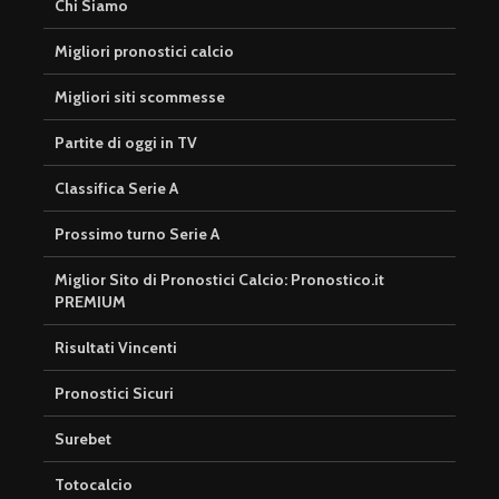
Chi Siamo
Migliori pronostici calcio
Migliori siti scommesse
Partite di oggi in TV
Classifica Serie A
Prossimo turno Serie A
Miglior Sito di Pronostici Calcio: Pronostico.it
PREMIUM
Risultati Vincenti
Pronostici Sicuri
Surebet
Totocalcio