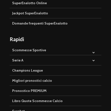
SuperEnalotto Online
Jackpot SuperEnalotto
Domande frequenti SuperEnalotto
Rapidi
Scommesse Sportive
Serie A
Champions League
Migliori pronostici calcio
Pronostico PREMIUM
Libro Quote Scommesse Calcio