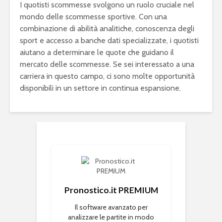
I quotisti scommesse svolgono un ruolo cruciale nel
mondo delle scommesse sportive. Con una
combinazione di abilità analitiche, conoscenza degli
sport e accesso a banche dati specializzate, i quotisti
aiutano a determinare le quote che guidano il
mercato delle scommesse. Se sei interessato a una
carriera in questo campo, ci sono molte opportunità
disponibili in un settore in continua espansione.
Pronostico.it PREMIUM
Il software avanzato per
analizzare le partite in modo