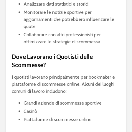
Analizzare dati statistici e storici
Monitorare le notizie sportive per
aggiornamenti che potrebbero influenzare le
quote
Collaborare con altri professionisti per
ottimizzare le strategie di scommessa
Dove Lavorano i Quotisti delle
Scommesse?
I quotisti lavorano principalmente per bookmaker e
piattaforme di scommesse online. Alcuni dei luoghi
comuni di lavoro includono:
Grandi aziende di scommesse sportive
Casinò
Piattaforme di scommesse online