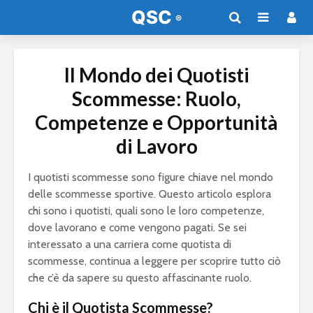
Il Mondo dei Quotisti
Scommesse: Ruolo,
Competenze e Opportunità
di Lavoro
I quotisti scommesse sono figure chiave nel mondo
delle scommesse sportive. Questo articolo esplora
chi sono i quotisti, quali sono le loro competenze,
dove lavorano e come vengono pagati. Se sei
interessato a una carriera come quotista di
scommesse, continua a leggere per scoprire tutto ciò
che c’è da sapere su questo affascinante ruolo.
Chi è il Quotista Scommesse?