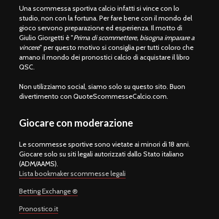
Una scommessa sportiva calcio infatti si vince con lo
studio, non con la fortuna. Per fare bene con il mondo del
gioco servono preparazione ed esperienza. Il motto di
Giulio Giorgetti è "
Prima di scommettere, bisogna imparare a
vincere
" per questo motivo si consiglia per tutti coloro che
amano il mondo dei pronostici calcio di acquistare il libro
QSC.
Non utilizziamo social, siamo solo su questo sito. Buon
divertimento con QuoteScommesseCalcio.com.
Giocare con moderazione
Le scommesse sportive sono vietate ai minori di 18 anni.
Giocare solo su siti legali autorizzati dallo Stato italiano
(ADM/AAMS).
Lista bookmaker scommesse legali
Betting Exchange ®
Pronostico.it