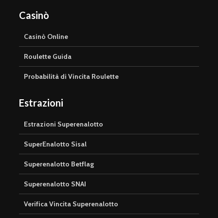
Casinò
Casinò Online
Roulette Guida
Probabilità di Vincita Roulette
Estrazioni
Estrazioni Superenalotto
SuperEnalotto Sisal
Superenalotto Betflag
Superenalotto SNAI
Verifica Vincita Superenalotto