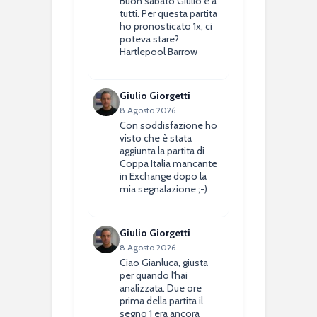
Buon sabato Giulio e a
tutti. Per questa partita
ho pronosticato 1x, ci
poteva stare?
Hartlepool Barrow
Giulio Giorgetti
8 Agosto 2026
Con soddisfazione ho
visto che è stata
aggiunta la partita di
Coppa Italia mancante
in Exchange dopo la
mia segnalazione ;-)
Giulio Giorgetti
8 Agosto 2026
Ciao Gianluca, giusta
per quando l'hai
analizzata. Due ore
prima della partita il
segno 1 era ancora