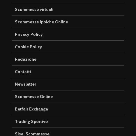
Scommesse virtuali
Scommesse Ippiche Online
Privacy Policy
Cookie Policy
Redazione
Contatti
Newsletter
Scommesse Online
Betfair Exchange
Trading Sportivo
Sisal Scommesse