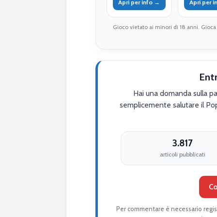
Apri per info →
Apri per 
Gioco vietato ai minori di 18 anni. Gioca
Ent
Hai una domanda sulla par
semplicemente salutare il Po
3.817
articoli pubblicati
Co
Per commentare è necessario regist