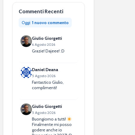
Commenti Recenti
Oggi:
1 nuovo commento
Giulio Giorgetti
6 Agosto 2026
Grazie! Dajeee! :D
Daniel Deana
5 Agosto 2026
Fantastico Giulio,
complimenti!
Giulio Giorgetti
5 Agosto 2026
Buongiorno a tutti!
Finalmente mi posso
godere anche io