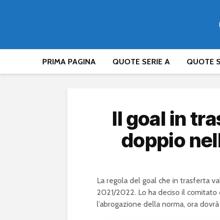
PRIMA PAGINA
QUOTE SERIE A
QUOTE S
Il goal in tr
doppio nel
La regola del goal che in trasferta v
2021/2022. Lo ha deciso il comitato
l’abrogazione della norma, ora dovrà 