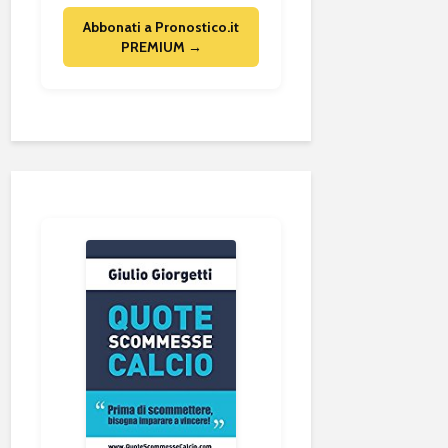
Abbonati a Pronostico.it
PREMIUM →