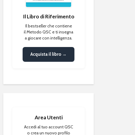
Il Libro di Riferimento
Il bestseller che contiene
il Metodo QSC e ti insegna
a giocare con intelligenza.
Acquista il libro →
Area Utenti
Accedi al tuo account QSC
o crea un nuovo profilo