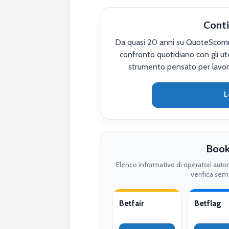
Conti
Da quasi 20 anni su QuoteScomme
confronto quotidiano con gli ute
strumento pensato per lavor
L
Book
Elenco informativo di operatori auto
verifica semp
Betfair
Betflag