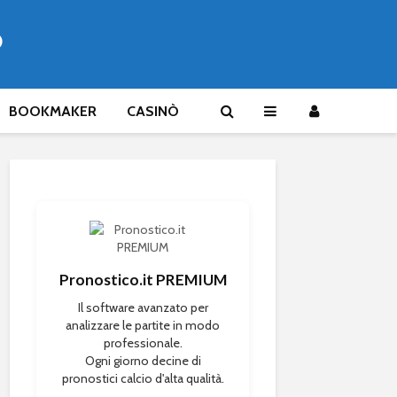
®
BOOKMAKER
CASINÒ
Pronostico.it PREMIUM
Il software avanzato per
analizzare le partite in modo
professionale.
Ogni giorno decine di
pronostici calcio d'alta qualità.