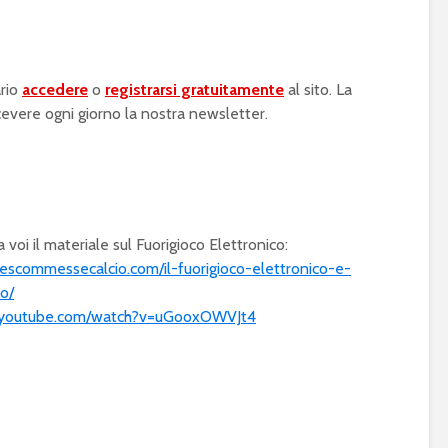
rio
accedere
o
registrarsi gratuitamente
al sito. La
cevere ogni giorno la nostra newsletter.
oi il materiale sul Fuorigioco Elettronico:
tescommessecalcio.com/il-fuorigioco-elettronico-e-
o/
.youtube.com/watch?v=uGooxOWVJt4