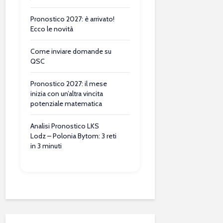
Pronostico 2027: è arrivato!
Ecco le novità
Come inviare domande su
QSC
Pronostico 2027: il mese
inizia con un’altra vincita
potenziale matematica
Analisi Pronostico LKS
Lodz – Polonia Bytom: 3 reti
in 3 minuti