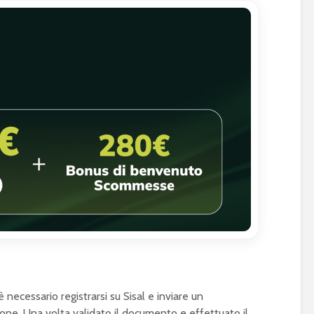
necessario registrarsi su Sisal e inviare un
ione. Una volta validato il documento e effettuato il