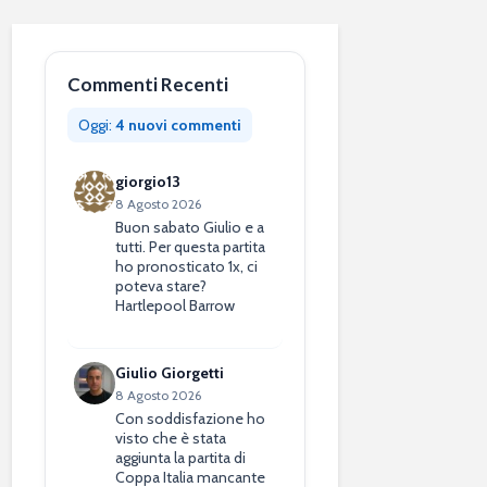
Commenti Recenti
Oggi:
4 nuovi commenti
giorgio13
8 Agosto 2026
Buon sabato Giulio e a
tutti. Per questa partita
ho pronosticato 1x, ci
poteva stare?
Hartlepool Barrow
Giulio Giorgetti
8 Agosto 2026
Con soddisfazione ho
visto che è stata
aggiunta la partita di
Coppa Italia mancante