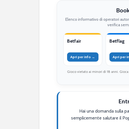
Book
Elenco informativo di operatori auto
verifica semp
Betfair
Betflag
Apri per info →
Apri per 
Gioco vietato ai minori di 18 anni. Gioca
Ent
Hai una domanda sulla par
semplicemente salutare il Po