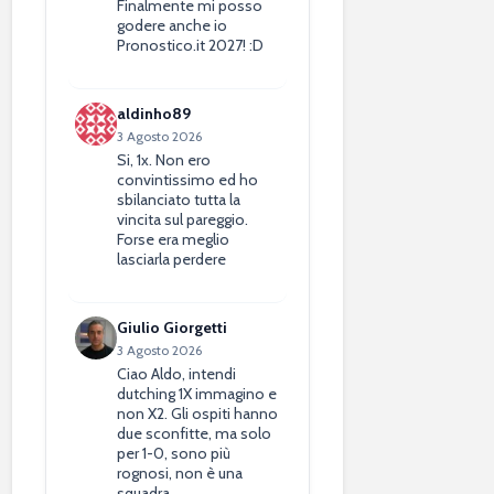
Finalmente mi posso
godere anche io
Pronostico.it 2027! :D
aldinho89
3 Agosto 2026
Si, 1x. Non ero
convintissimo ed ho
sbilanciato tutta la
vincita sul pareggio.
Forse era meglio
lasciarla perdere
Giulio Giorgetti
3 Agosto 2026
Ciao Aldo, intendi
dutching 1X immagino e
non X2. Gli ospiti hanno
due sconfitte, ma solo
per 1-0, sono più
rognosi, non è una
squadra…