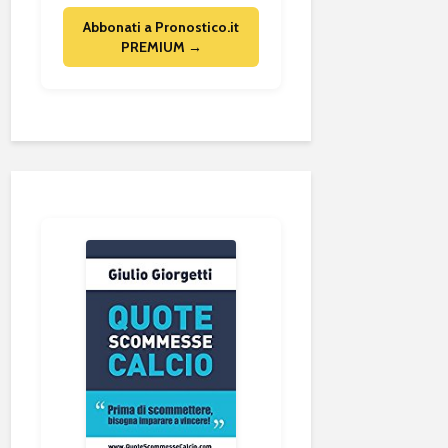
Abbonati a Pronostico.it
PREMIUM →