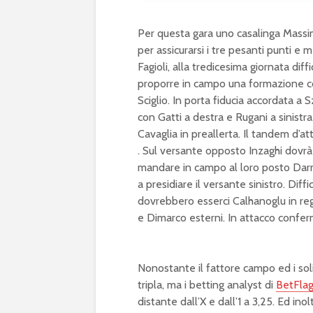
Per questa gara uno casalinga Massimi
per assicurarsi i tre pesanti punti e 
Fagioli, alla tredicesima giornata di
proporre in campo una formazione c
Sciglio. In porta fiducia accordata a 
con Gatti a destra e Rugani a sinistra
Cavaglia in preallerta. Il tandem d’
. Sul versante opposto Inzaghi dovrà
mandare in campo al loro posto Darm
a presidiare il versante sinistro. D
dovrebbero esserci Calhanoglu in reg
e Dimarco esterni. In attacco confe
Nonostante il fattore campo ed i soli
tripla, ma i betting analyst di
BetFla
distante dall’X e dall’1 a 3,25. Ed in