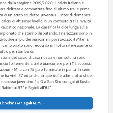
nce dalla stagione 2019/2020. Il calcio italiano si
ara delicata e combattuta fino all’ultimo tra le prime
erca di un acuto scudetto. Juventus – Inter di domenica
lcio di altissimo livello in un contesto tra le rivalità
lcistico nazionale. La classifica la dice lunga sulle
ampionato che stanno disputando. I nerazzurri sono in
ttivo, due in più dei bianconeri, poi staccato il Milan a
in campionato sono reduci da in filotto interessante di
attro per i lombardi.
 storia del calcio di casa nostra e non solo, si sono
lancio fortemente a tinte bianconere per i 112 successi
razzurri (61) e con 75 gare terminate in parità. In serie
ne ha vinti 87 ed anche cinque delle ultime otto sfide
successo juventino, 1 a 0 a San Siro con gol di Kostic
 Rabiot al 52° e Fagioli all’84°.
a bookmaker legali ADM →