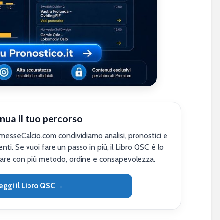
nua il tuo percorso
sseCalcio.com condividiamo analisi, pronostici e
nti. Se vuoi fare un passo in più, il Libro QSC è lo
are con più metodo, ordine e consapevolezza.
eggi il Libro QSC →