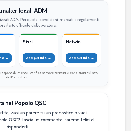
maker legali ADM
rizzati ADM. Per quote, condizioni, mercati e regolamenti
re il sito ufficiale dell’operatore.
Sisal
Netwin
info →
Apri per info →
Apri per info →
 responsabilmente. Verifica sempre termini e condizioni sul sito
dell’operatore.
ra nel Popolo QSC
tita, vuoi un parere su un pronostico o vuoi
polo QSC? Lascia un commento: saremo felici di
risponderti.