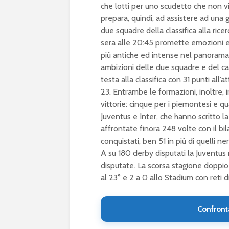
che lotti per uno scudetto che non vi
prepara, quindi, ad assistere ad una g
due squadre della classifica alla ric
sera alle 20:45 promette emozioni e ca
più antiche ed intense nel panorama ca
ambizioni delle due squadre e del c
testa alla classifica con 31 punti all’a
23. Entrambe le formazioni, inoltre, 
vittorie: cinque per i piemontesi e qu
Juventus e Inter, che hanno scritto la
affrontate finora 248 volte con il bi
conquistati, ben 51 in più di quelli ne
A su 180 derby disputati la Juventus 
disputate. La scorsa stagione doppio 
al 23° e 2 a 0 allo Stadium con reti di
Confront