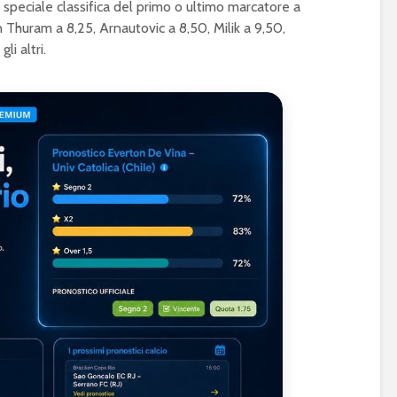
a speciale classifica del primo o ultimo marcatore a
n Thuram a 8,25, Arnautovic a 8,50, Milik a 9,50,
li altri.