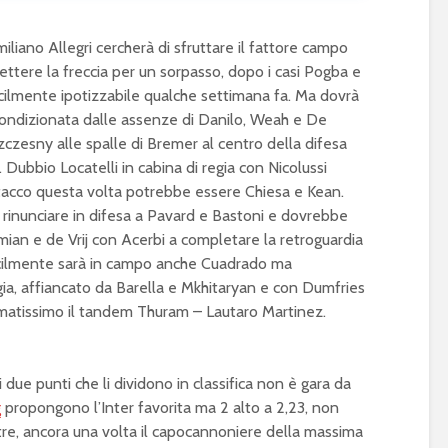
liano Allegri cercherà di sfruttare il fattore campo
mettere la freccia per un sorpasso, dopo i casi Pogba e
fficilmente ipotizzabile qualche settimana fa. Ma dovrà
ondizionata dalle assenze di Danilo, Weah e De
Szczesny alle spalle di Bremer al centro della difesa
. Dubbio Locatelli in cabina di regia con Nicolussi
attacco questa volta potrebbe essere Chiesa e Kean.
 rinunciare in difesa a Pavard e Bastoni e dovrebbe
ian e de Vrij con Acerbi a completare la retroguardia
ifficilmente sarà in campo anche Cuadrado ma
ia, affiancato da Barella e Mkhitaryan e con Dumfries
rmatissimo il tandem Thuram – Lautaro Martinez.
 due punti che li dividono in classifica non è gara da
g
propongono l’Inter favorita ma 2 alto a 2,23, non
oltre, ancora una volta il capocannoniere della massima