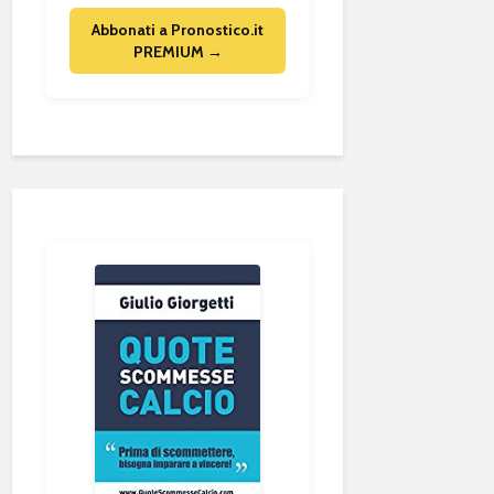
Abbonati a Pronostico.it
PREMIUM →