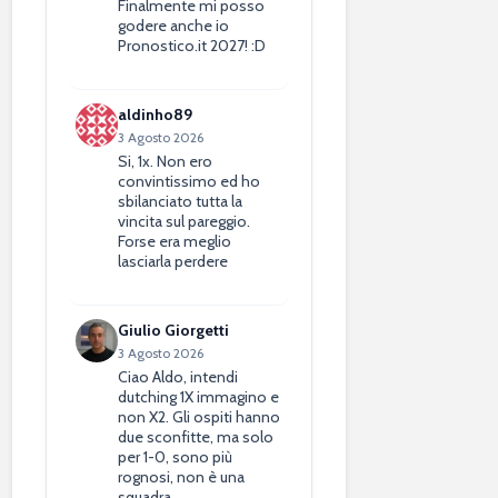
Finalmente mi posso
godere anche io
Pronostico.it 2027! :D
aldinho89
3 Agosto 2026
Si, 1x. Non ero
convintissimo ed ho
sbilanciato tutta la
vincita sul pareggio.
Forse era meglio
lasciarla perdere
Giulio Giorgetti
3 Agosto 2026
Ciao Aldo, intendi
dutching 1X immagino e
non X2. Gli ospiti hanno
due sconfitte, ma solo
per 1-0, sono più
rognosi, non è una
squadra…