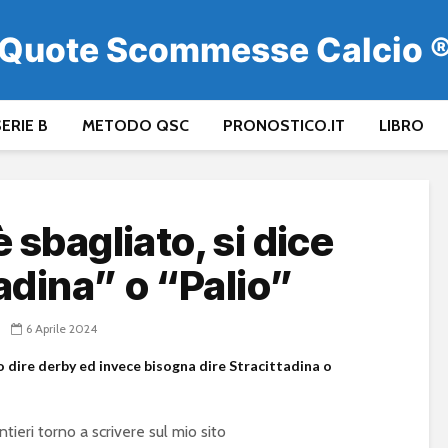
Quote Scommesse Calcio 
ERIE B
METODO QSC
PRONOSTICO.IT
LIBRO
 sbagliato, si dice
adina” o “Palio”
6 Aprile 2024
no dire derby ed invece bisogna dire Stracittadina o
tieri torno a scrivere sul mio sito