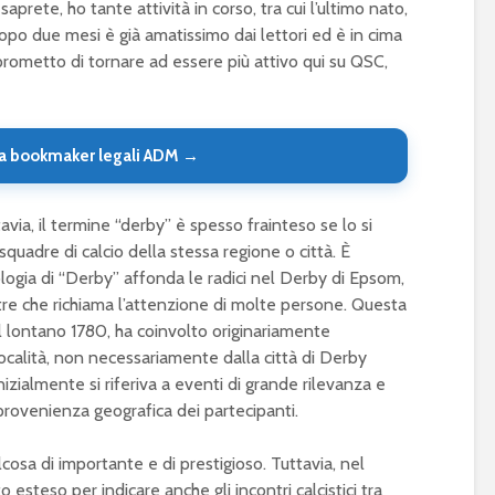
te, ho tante attività in corso, tra cui l’ultimo nato,
opo due mesi è già amatissimo dai lettori ed è in cima
to prometto di tornare ad essere più attivo qui su QSC,
a bookmaker legali ADM →
avia, il termine “derby” è spesso frainteso se lo si
 squadre di calcio della stessa regione o città. È
ogia di “Derby” affonda le radici nel Derby di Epsom,
re che richiama l’attenzione di molte persone. Questa
l lontano 1780, ha coinvolto originariamente
ocalità, non necessariamente dalla città di Derby
nizialmente si riferiva a eventi di grande rilevanza e
rovenienza geografica dei partecipanti.
alcosa di importante e di prestigioso. Tuttavia, nel
o esteso per indicare anche gli incontri calcistici tra