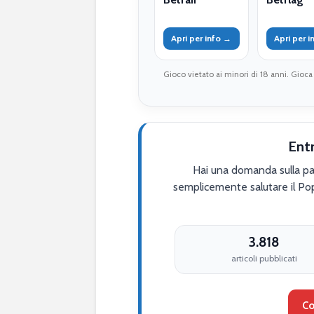
Apri per info →
Apri per 
Gioco vietato ai minori di 18 anni. Gioca
Ent
Hai una domanda sulla par
semplicemente salutare il Po
3.818
articoli pubblicati
Co