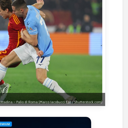
cittadina – Palio di Roma (Marco Iacobucci Epp / Shutterstock.com)