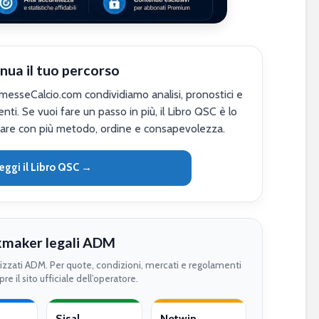
nua il tuo percorso
sseCalcio.com condividiamo analisi, pronostici e
nti. Se vuoi fare un passo in più, il Libro QSC è lo
are con più metodo, ordine e consapevolezza.
eggi il Libro QSC →
maker legali ADM
rizzati ADM. Per quote, condizioni, mercati e regolamenti
re il sito ufficiale dell’operatore.
Sisal
Netwin