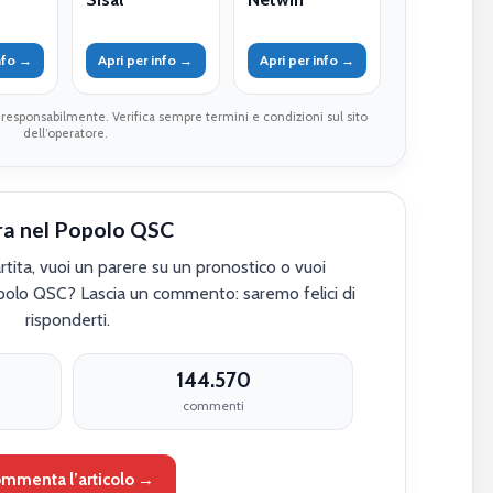
info →
Apri per info →
Apri per info →
 responsabilmente. Verifica sempre termini e condizioni sul sito
dell’operatore.
ra nel Popolo QSC
tita, vuoi un parere su un pronostico o vuoi
polo QSC? Lascia un commento: saremo felici di
risponderti.
144.570
commenti
mmenta l’articolo →