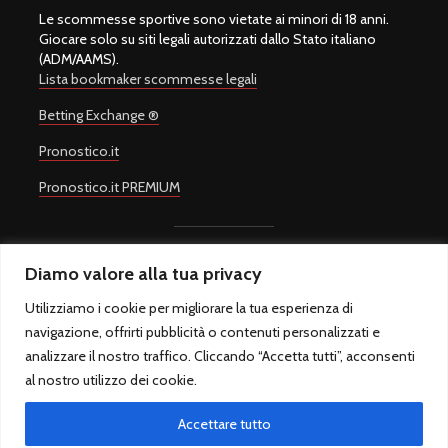
Le scommesse sportive sono vietate ai minori di 18 anni.
Giocare solo su siti legali autorizzati dallo Stato italiano
(ADM/AAMS).
Lista bookmaker scommesse legali
Betting Exchange ®
Pronostico.it
Pronostico.it PREMIUM
Diamo valore alla tua privacy
Copyright © 2008-2026.
Quote Scommesse Calcio
Sito Ufficiale -
Un progetto di
Giulio Giorgetti
. Quote Scommesse Calcio ® è un
Utilizziamo i cookie per migliorare la tua esperienza di
marchio registrato.
navigazione, offrirti pubblicità o contenuti personalizzati e
Quote Scommesse Calcio fornisce pronostici sulle principali
competizioni sportive. Il gioco in Italia è regolamentato dall'Agenzia
analizzare il nostro traffico. Cliccando “Accetta tutti”, acconsenti
Dogane e Monopoli ed è riservato ai maggiori di 18 anni.
al nostro utilizzo dei cookie.
QuoteScommesseCalcio.com - Sfera sas di Marcello Rossi - P.IVA
10917021007 - Via Alessandro Cruto 8, 00146 Roma (RM) – Italia -
Accettare tutto
Tel. 06/5583920 - info@quotescommessecalcio.com -
Privacy