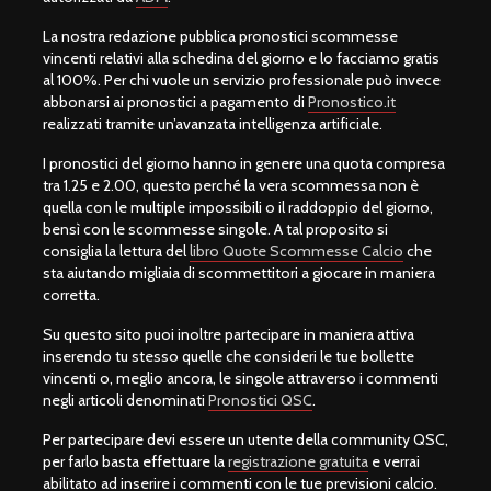
La nostra redazione pubblica pronostici scommesse
vincenti relativi alla schedina del giorno e lo facciamo gratis
al 100%. Per chi vuole un servizio professionale può invece
abbonarsi ai pronostici a pagamento di
Pronostico.it
realizzati tramite un’avanzata intelligenza artificiale.
I pronostici del giorno hanno in genere una quota compresa
tra 1.25 e 2.00, questo perché la vera scommessa non è
quella con le multiple impossibili o il raddoppio del giorno,
bensì con le scommesse singole. A tal proposito si
consiglia la lettura del
libro Quote Scommesse Calcio
che
sta aiutando migliaia di scommettitori a giocare in maniera
corretta.
Su questo sito puoi inoltre partecipare in maniera attiva
inserendo tu stesso quelle che consideri le tue bollette
vincenti o, meglio ancora, le singole attraverso i commenti
negli articoli denominati
Pronostici QSC
.
Per partecipare devi essere un utente della community QSC,
per farlo basta effettuare la
registrazione gratuita
e verrai
abilitato ad inserire i commenti con le tue previsioni calcio.