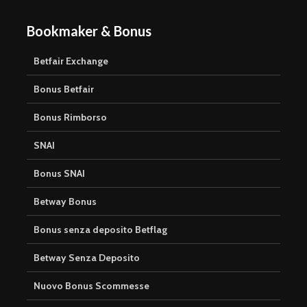
Bookmaker & Bonus
Betfair Exchange
Bonus Betfair
Bonus Rimborso
SNAI
Bonus SNAI
Betway Bonus
Bonus senza deposito Betflag
Betway Senza Deposito
Nuovo Bonus Scommesse