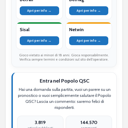
Apri per info →
Apri per info →
Sisal
Netwin
Apri per info →
Apri per info →
Gioco vietato ai minori di 18 anni. Gioca responsabilmente.
Verifica sempre termini e condizioni sul sito dell’operatore.
Entra nel Popolo QSC
Hai una domanda sulla partita, vuoi un parere su un
pronostico o vuoi semplicemente salutare il Popolo
QSC? Lascia un commento: saremo felici di
risponderti.
3.819
144.570