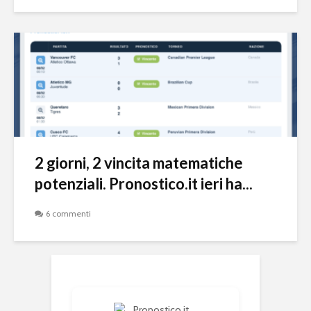
2 giorni, 2 vincita matematiche
potenziali. Pronostico.it ieri ha...
6 commenti