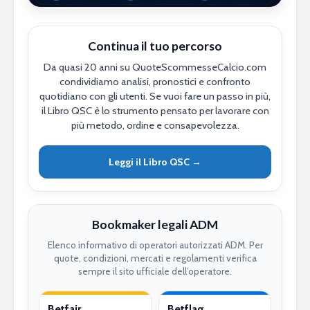
Continua il tuo percorso
Da quasi 20 anni su QuoteScommesseCalcio.com
condividiamo analisi, pronostici e confronto
quotidiano con gli utenti. Se vuoi fare un passo in più,
il Libro QSC è lo strumento pensato per lavorare con
più metodo, ordine e consapevolezza.
Leggi il Libro QSC →
Bookmaker legali ADM
Elenco informativo di operatori autorizzati ADM. Per
quote, condizioni, mercati e regolamenti verifica
sempre il sito ufficiale dell’operatore.
Betfair
Betflag