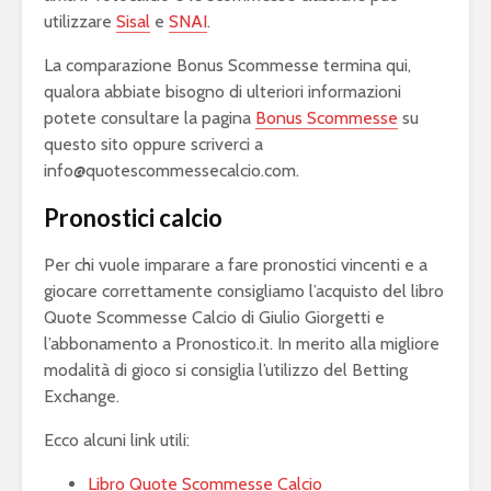
utilizzare
Sisal
e
SNAI
.
La comparazione Bonus Scommesse termina qui,
qualora abbiate bisogno di ulteriori informazioni
potete consultare la pagina
Bonus Scommesse
su
questo sito oppure scriverci a
info@quotescommessecalcio.com.
Pronostici calcio
Per chi vuole imparare a fare pronostici vincenti e a
giocare correttamente consigliamo l’acquisto del libro
Quote Scommesse Calcio di Giulio Giorgetti e
l’abbonamento a Pronostico.it. In merito alla migliore
modalità di gioco si consiglia l’utilizzo del Betting
Exchange.
Ecco alcuni link utili:
Libro Quote Scommesse Calcio