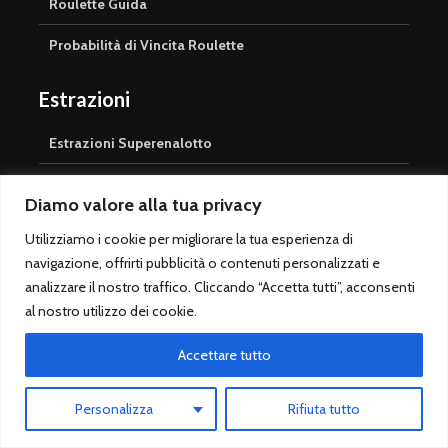
Roulette Guida
Probabilità di Vincita Roulette
Estrazioni
Estrazioni Superenalotto
SuperEnalotto Sisal
Diamo valore alla tua privacy
Superenalotto Betflag
Utilizziamo i cookie per migliorare la tua esperienza di
navigazione, offrirti pubblicità o contenuti personalizzati e
Superenalotto SNAI
analizzare il nostro traffico. Cliccando “Accetta tutti”, acconsenti
Verifica Vincita Superenalotto
al nostro utilizzo dei cookie.
SuperEnalotto Online
Accettare tutto
Jackpot SuperEnalotto
Personalizza
Rifiuta tutto
Domande frequenti SuperEnalotto