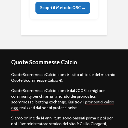
Scopri il Metodo QSC →
Quote Scommesse Calcio
QuoteScommesseCalcio.com è il sito ufficiale del marchio
Quote Scommesse Calcio ®.
QuoteScommesseCalcio.com è dal 2008 la migliore
community per chi ama il mondo dei pronostici,
scommesse, betting exchange. Qui trovi i
pronostici calcio
oggi
realizzati dai nostri professionisti.
Siamo online da 14 anni, tutti sono passati prima o poi per
noi. L’amministratore storico del sito è Giulio Giorgetti, il