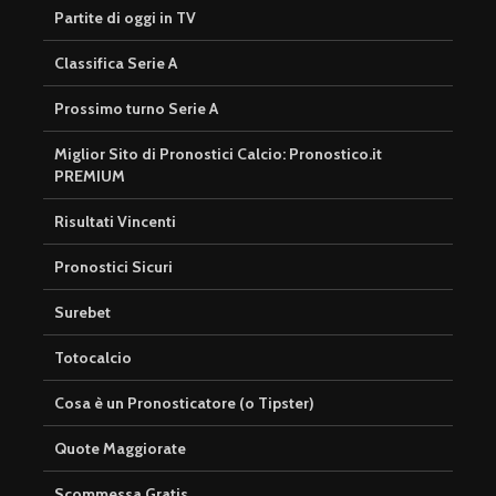
Partite di oggi in TV
Classifica Serie A
Prossimo turno Serie A
Miglior Sito di Pronostici Calcio: Pronostico.it
PREMIUM
Risultati Vincenti
Pronostici Sicuri
Surebet
Totocalcio
Cosa è un Pronosticatore (o Tipster)
Quote Maggiorate
Scommessa Gratis