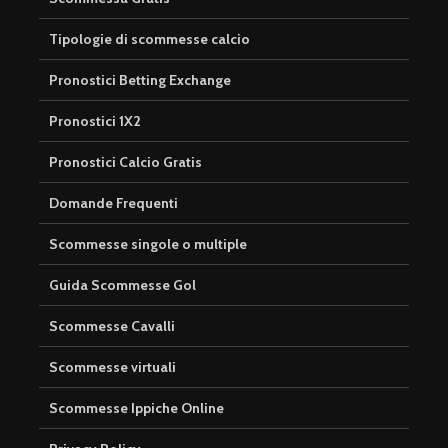
Tipologie di scommesse calcio
Pronostici Betting Exchange
Pronostici 1X2
Pronostici Calcio Gratis
Domande Frequenti
Scommesse singole o multiple
Guida Scommesse Gol
Scommesse Cavalli
Scommesse virtuali
Scommesse Ippiche Online