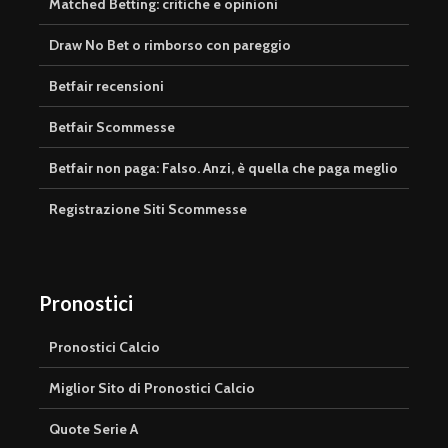
Matched Betting: critiche e opinioni
Draw No Bet o rimborso con pareggio
Betfair recensioni
Betfair Scommesse
Betfair non paga: Falso. Anzi, è quella che paga meglio
Registrazione Siti Scommesse
Pronostici
Pronostici Calcio
Miglior Sito di Pronostici Calcio
Quote Serie A