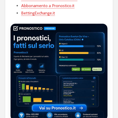
Abbonamento a Pronostico.it
BettingExchange.it