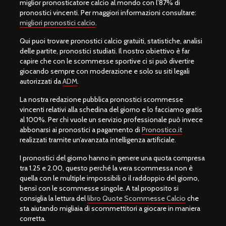
miglior pronosticatore calcio al mondo con l’87% di
pronostici vincenti. Per maggiori informazioni consultare:
migliori pronostici calcio
.
Qui puoi trovare pronostici calcio gratuiti, statistiche, analisi
delle partite, pronostici studiati. Il nostro obiettivo è far
capire che con le scommesse sportive ci si può divertire
giocando sempre con moderazione e solo su siti legali
autorizzati da
ADM
.
La nostra redazione pubblica pronostici scommesse
vincenti relativi alla schedina del giorno e lo facciamo gratis
al 100%. Per chi vuole un servizio professionale può invece
abbonarsi ai pronostici a pagamento di
Pronostico.it
realizzati tramite un’avanzata intelligenza artificiale.
I pronostici del giorno hanno in genere una quota compresa
tra 1.25 e 2.00, questo perché la vera scommessa non è
quella con le multiple impossibili o il raddoppio del giorno,
bensì con le scommesse singole. A tal proposito si
consiglia la lettura del
libro Quote Scommesse Calcio
che
sta aiutando migliaia di scommettitori a giocare in maniera
corretta.