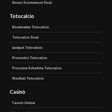
Bonus Scommesse Sisal
Totocalcio
Bookmaker Totocalcio
Totocalcio Sisal
Jackpot Totocalcio
Pronostici Totocalcio
Prossima Schedina Totocalcio
Risultati Totocalcio
Casinò
Casinò Online