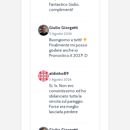
Fantastico Giulio,
complimenti!
Giulio Giorgetti
5 Agosto 2026
Buongiorno a tutti!
Finalmente mi posso
godere anche io
Pronostico.it 2027! :D
aldinho89
3 Agosto 2026
Si, 1x. Non ero
convintissimo ed ho
sbilanciato tutta la
vincita sul pareggio.
Forse era meglio
lasciarla perdere
Giulio Giorgetti