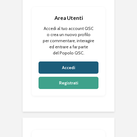
Area Utenti
Accedi al tuo account QSC
o crea un nuovo profilo
per commentare, interagire
ed entrare a far parte
del Popolo QSC.
Accedi
Registrati