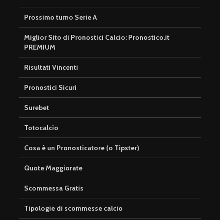
Prossimo turno Serie A
Miglior Sito di Pronostici Calcio: Pronostico.it
PREMIUM
Risultati Vincenti
Pronostici Sicuri
Surebet
Totocalcio
Cosa è un Pronosticatore (o Tipster)
Quote Maggiorate
Scommessa Gratis
Tipologie di scommesse calcio