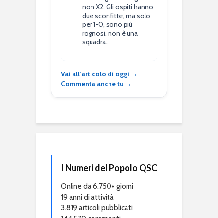
non X2. Gli ospiti hanno
due sconfitte, ma solo
per 1-0, sono più
rognosi, non è una
squadra…
Vai all’articolo di oggi →
Commenta anche tu →
I Numeri del Popolo QSC
Online da 6.750+ giorni
19 anni di attività
3.819 articoli pubblicati