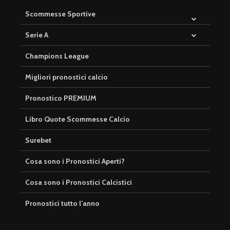
Scommesse Sportive
Serie A
Champions League
Migliori pronostici calcio
Pronostico PREMIUM
Libro Quote Scommesse Calcio
Surebet
Cosa sono i Pronostici Aperti?
Cosa sono i Pronostici Calcistici
Pronostici tutto l’anno