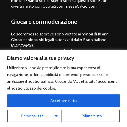
Non utilizziamo social, siamo solo su questo sito. Buon
divertimento con QuoteScommesseCalcio.com.
Giocare con moderazione
Le scommesse sportive sono vietate ai minori di 18 anni.
Giocare solo su siti legali autorizzati dallo Stato italiano
(ADM/AAMS).
Lista bookmaker scommesse legali
Diamo valore alla tua privacy
Betting Exchange ®
Utilizziamo i cookie per migliorare la tua esperienza di
Pronostico.it
navigazione, offrirti pubblicità o contenuti personalizzati e
analizzare il nostro traffico. Cliccando “Accetta tutti”, acconsenti
Pronostico.it PREMIUM
al nostro utilizzo dei cookie.
Accettare tutto
Copyright © 2008-2026.
Quote Scommesse Calcio
Sito Ufficiale -
Un progetto di
Giulio Giorgetti
. Quote Scommesse Calcio ® è un
Personalizza
Rifiuta tutto
marchio registrato.
Quote Scommesse Calcio fornisce pronostici sulle principali