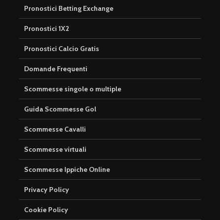
Pronostici Betting Exchange
Pronostici 1X2
Pronostici Calcio Gratis
Domande Frequenti
Scommesse singole o multiple
Guida Scommesse Gol
Scommesse Cavalli
Scommesse virtuali
Scommesse Ippiche Online
Privacy Policy
Cookie Policy