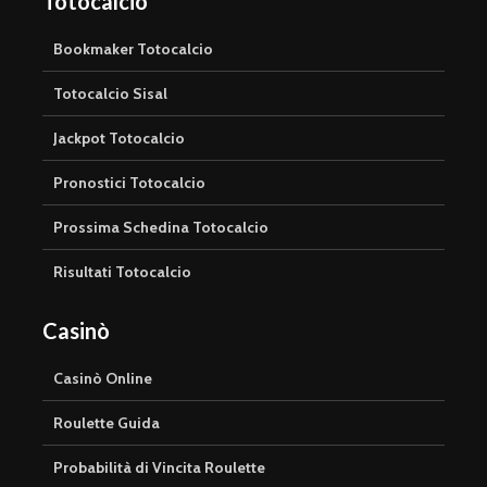
Totocalcio
Bookmaker Totocalcio
Totocalcio Sisal
Jackpot Totocalcio
Pronostici Totocalcio
Prossima Schedina Totocalcio
Risultati Totocalcio
Casinò
Casinò Online
Roulette Guida
Probabilità di Vincita Roulette