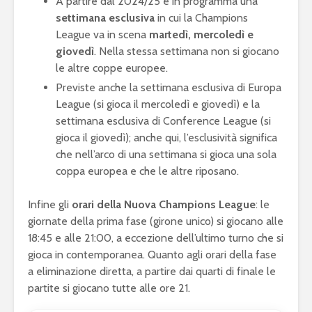
A partire dal 2024/25 è in programma una
settimana esclusiva
in cui la Champions
League va in scena
martedì, mercoledì e
giovedì
. Nella stessa settimana non si giocano
le altre coppe europee.
Previste anche la settimana esclusiva di Europa
League (si gioca il mercoledì e giovedì) e la
settimana esclusiva di Conference League (si
gioca il giovedì); anche qui, l’esclusività significa
che nell’arco di una settimana si gioca una sola
coppa europea e che le altre riposano.
Infine gli
orari della Nuova Champions League
: le
giornate della prima fase (girone unico) si giocano alle
18:45 e alle 21:00, a eccezione dell’ultimo turno che si
gioca in contemporanea. Quanto agli orari della fase
a eliminazione diretta, a partire dai quarti di finale le
partite si giocano tutte alle ore 21.