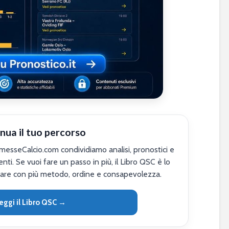
nua il tuo percorso
sseCalcio.com condividiamo analisi, pronostici e
nti. Se vuoi fare un passo in più, il Libro QSC è lo
are con più metodo, ordine e consapevolezza.
eggi il Libro QSC →