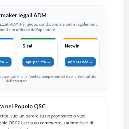
maker legali ADM
rizzati ADM. Per quote, condizioni, mercati e regolamenti
re il sito ufficiale dell’operatore.
Sisal
Netwin
info →
Apri per info →
Apri per info →
 responsabilmente. Verifica sempre termini e condizioni sul sito
dell’operatore.
ra nel Popolo QSC
tita, vuoi un parere su un pronostico o vuoi
polo QSC? Lascia un commento: saremo felici di