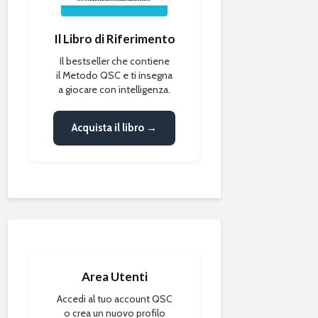
Il Libro di Riferimento
Il bestseller che contiene
il Metodo QSC e ti insegna
a giocare con intelligenza.
Acquista il libro →
Area Utenti
Accedi al tuo account QSC
o crea un nuovo profilo