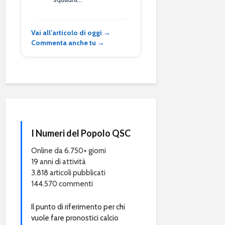
Vai all’articolo di oggi →
Commenta anche tu →
I Numeri del Popolo QSC
Online da 6.750+ giorni
19 anni di attività
3.818 articoli pubblicati
144.570 commenti
Il punto di riferimento per chi
vuole fare pronostici calcio