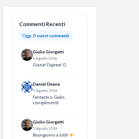
Commenti Recenti
Oggi:
0 nuovi commenti
Giulio Giorgetti
6 Agosto 2026
Grazie! Dajeee! :D
Daniel Deana
5 Agosto 2026
Fantastico Giulio,
complimenti!
Giulio Giorgetti
5 Agosto 2026
Buongiorno a tutti!