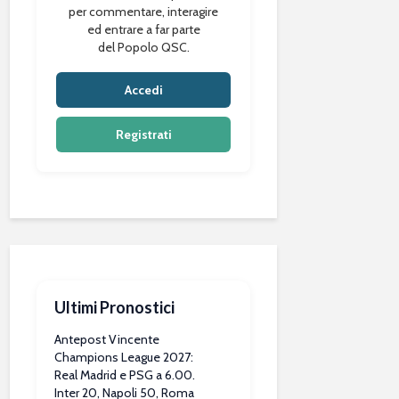
per commentare, interagire
ed entrare a far parte
del Popolo QSC.
Accedi
Registrati
Ultimi Pronostici
Antepost Vincente
Champions League 2027:
Real Madrid e PSG a 6.00.
Inter 20, Napoli 50, Roma