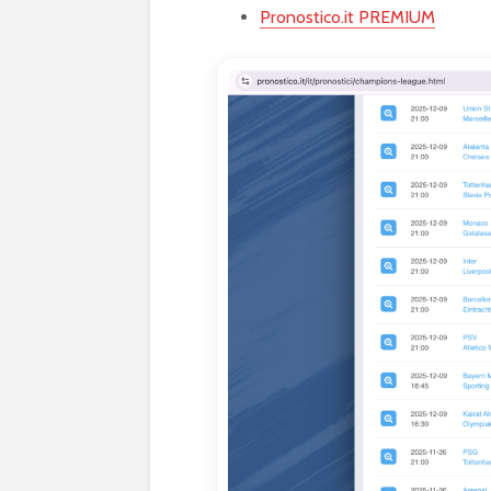
Pronostico.it PREMIUM