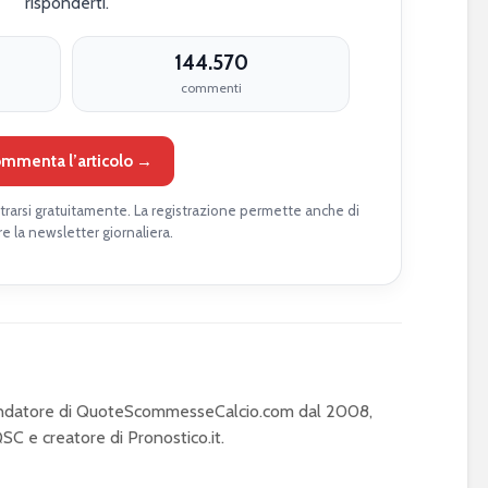
risponderti.
144.570
commenti
mmenta l’articolo →
rarsi gratuitamente. La registrazione permette anche di
re la newsletter giornaliera.
Fondatore di QuoteScommesseCalcio.com dal 2008,
C e creatore di Pronostico.it.