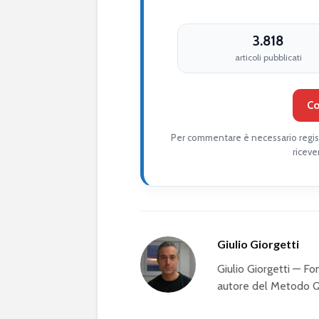
3.818
articoli pubblicati
Co
Per commentare è necessario regist
riceve
Giulio Giorgetti
Giulio Giorgetti — 
autore del Metodo QS