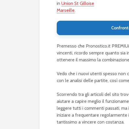
in
Union St Gilloise
Marseille
.
Confront
Premesso che Pronostico.it PREMIUM 
vincenti, ricordo sempre quanto sia im
ottenere il massimo la combinazione
Vedo che i nuovi utenti spesso non cap
con le analisi delle partite, così com
Scorrendo tra gli articoli del sito tr
aiutare a capire meglio il funziona
leggere tutti i commenti passati, ma
iniziare a frequentare regolarmente
tantissimo a vincere con costanza.