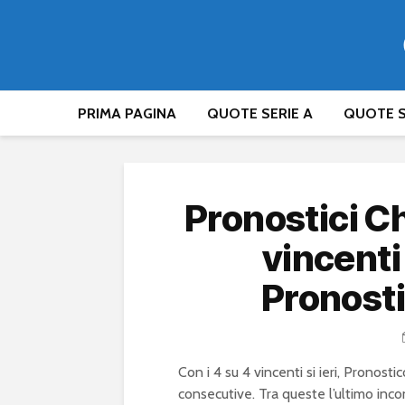
PRIMA PAGINA
QUOTE SERIE A
QUOTE S
Pronostici C
vincenti
Pronost
Con i 4 su 4 vincenti si ieri, Pronost
consecutive. Tra queste l’ultimo inc