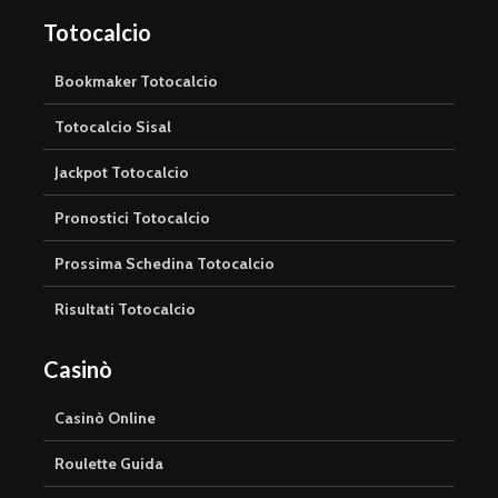
Totocalcio
Bookmaker Totocalcio
Totocalcio Sisal
Jackpot Totocalcio
Pronostici Totocalcio
Prossima Schedina Totocalcio
Risultati Totocalcio
Casinò
Casinò Online
Roulette Guida