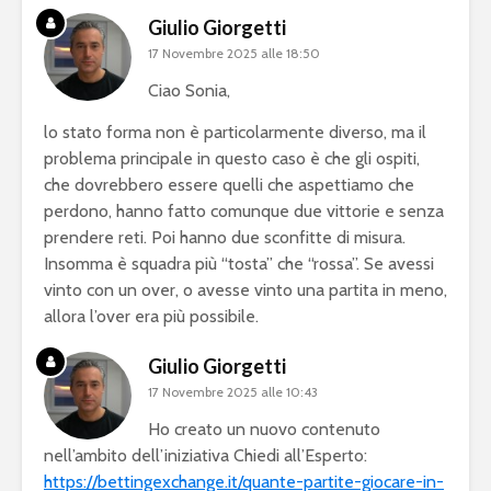
Giulio Giorgetti
17 Novembre 2025 alle 18:50
Ciao Sonia,
lo stato forma non è particolarmente diverso, ma il
problema principale in questo caso è che gli ospiti,
che dovrebbero essere quelli che aspettiamo che
perdono, hanno fatto comunque due vittorie e senza
prendere reti. Poi hanno due sconfitte di misura.
Insomma è squadra più “tosta” che “rossa”. Se avessi
vinto con un over, o avesse vinto una partita in meno,
allora l’over era più possibile.
Giulio Giorgetti
17 Novembre 2025 alle 10:43
Ho creato un nuovo contenuto
nell’ambito dell’iniziativa Chiedi all’Esperto:
https://bettingexchange.it/quante-partite-giocare-in-