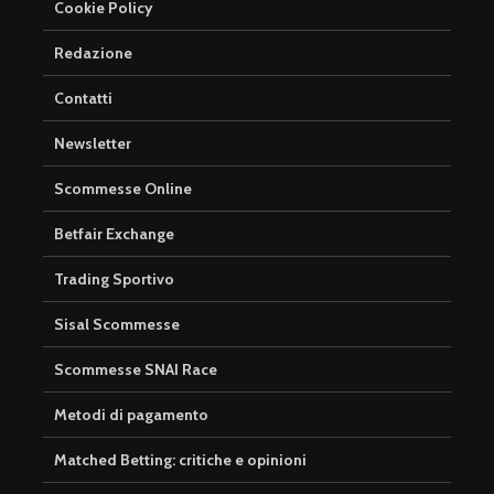
Cookie Policy
Redazione
Contatti
Newsletter
Scommesse Online
Betfair Exchange
Trading Sportivo
Sisal Scommesse
Scommesse SNAI Race
Metodi di pagamento
Matched Betting: critiche e opinioni