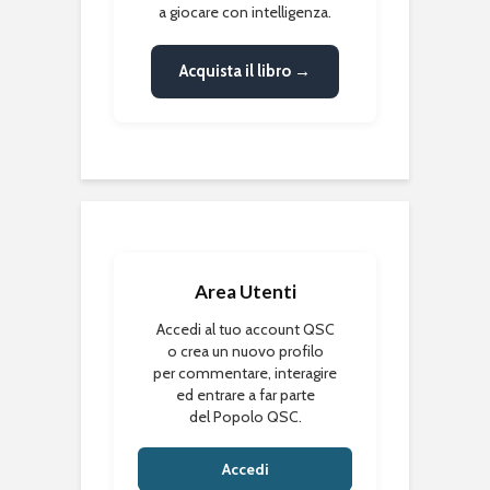
a giocare con intelligenza.
Acquista il libro →
Area Utenti
Accedi al tuo account QSC
o crea un nuovo profilo
per commentare, interagire
ed entrare a far parte
del Popolo QSC.
Accedi