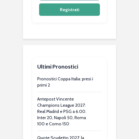
Registrati
Ultimi Pronostici
Pronostici Coppa Italia: presi i
primi 2
Antepost Vincente
Champions League 2027:
Real Madrid e PSG a 6.00.
Inter 20, Napoli 50, Roma
100 e Como 150
Quote Scudetto 2027: la