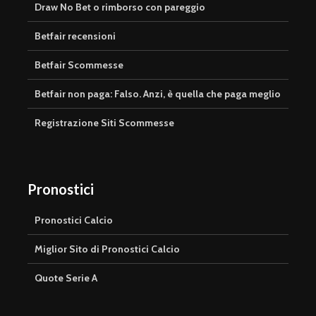
Draw No Bet o rimborso con pareggio
Betfair recensioni
Betfair Scommesse
Betfair non paga: Falso. Anzi, è quella che paga meglio
Registrazione Siti Scommesse
Pronostici
Pronostici Calcio
Miglior Sito di Pronostici Calcio
Quote Serie A