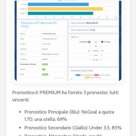
Pronostico.it PREMIUM ha fornito 3 pronostici, tutti
vincenti:
Pronostico Principale (Blu): NoGoal a quota
1.70, una stella, 69%
Pronostico Secondario (Giallo): Under 3,5, 85%