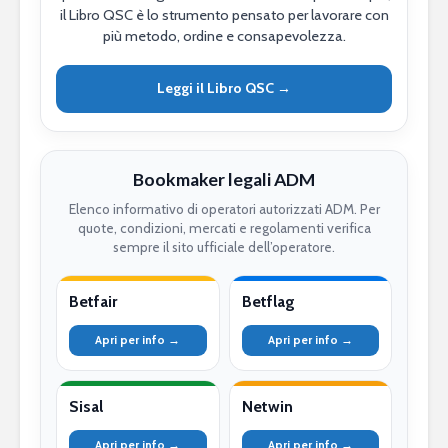
il Libro QSC è lo strumento pensato per lavorare con
più metodo, ordine e consapevolezza.
Leggi il Libro QSC →
Bookmaker legali ADM
Elenco informativo di operatori autorizzati ADM. Per
quote, condizioni, mercati e regolamenti verifica
sempre il sito ufficiale dell’operatore.
Betfair
Betflag
Apri per info →
Apri per info →
Sisal
Netwin
Apri per info →
Apri per info →