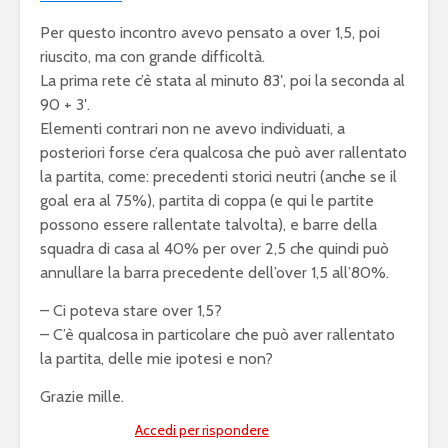
Per questo incontro avevo pensato a over 1,5, poi
riuscito, ma con grande difficoltà.
La prima rete c’è stata al minuto 83′, poi la seconda al
90 + 3′.
Elementi contrari non ne avevo individuati, a
posteriori forse c’era qualcosa che può aver rallentato
la partita, come: precedenti storici neutri (anche se il
goal era al 75%), partita di coppa (e qui le partite
possono essere rallentate talvolta), e barre della
squadra di casa al 40% per over 2,5 che quindi può
annullare la barra precedente dell’over 1,5 all’80%.
– Ci poteva stare over 1,5?
– C’è qualcosa in particolare che può aver rallentato
la partita, delle mie ipotesi e non?
Grazie mille.
Accedi per rispondere