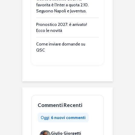
favorita è l’Inter a quota 2.10.
Seguono Napoli e Juventus.
Pronostico 2027: è arrivato!
Ecco le novità
Come inviare domande su
QSC
Commenti Recenti
Oggi:
6 nuovi commenti
Giulio Giorgetti