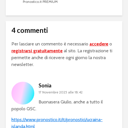
Pronostico.it PREMIUM
4 commenti
Per lasciare un commento è necessario
accedere
o
registrarsi gratuitamente
al sito. La registrazione ti
permette anche di ricevere ogni giorno la nostra
newsletter.
Sonia
17 Novembre 2025 alle 18:42
Buonasera Giulio, anche a tutto il
popolo QSC.
https://www.pronostico.it/it/pronostici/ucraina-
islanda.html