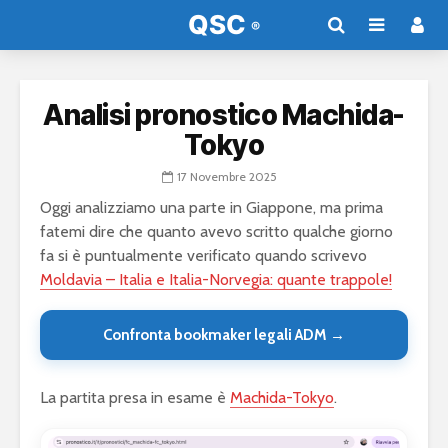
Analisi pronostico Machida-
Tokyo
17 Novembre 2025
Oggi analizziamo una parte in Giappone, ma prima
fatemi dire che quanto avevo scritto qualche giorno
fa si è puntualmente verificato quando scrivevo
Moldavia – Italia e Italia-Norvegia: quante trappole!
Confronta bookmaker legali ADM →
La partita presa in esame è
Machida-Tokyo
.